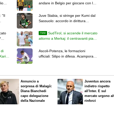
dio
andare in Belgio per giocare con lo
Zulte Waregem
 "Il
Juve Stabia, si stringe per Kumi dal
Sassuolo: accordo in dirittura
d'arrivo
cato
SudTirol, si accende il mercato
TMW
?
attorno a Merkaj: il centravanti piace
al Benevento
 di
Ascoli-Potenza, le formazioni
Karic
ufficiali: Silipo in difesa. Acampora e
Perciun dall'inizio
Annuncio a
Juventus ancora
sorpresa di Malagò:
indietro rispetto
Diana Bianchedi
all'Inter. E sul
capo delegazione
mercato urgono alt
della Nazionale
rinforzi