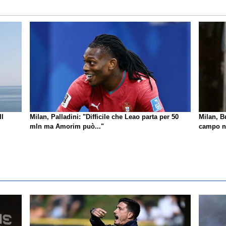
Il
Milan, Palladini: "Difficile che Leao parta per 50
Milan, B
mln ma Amorim può..."
campo no