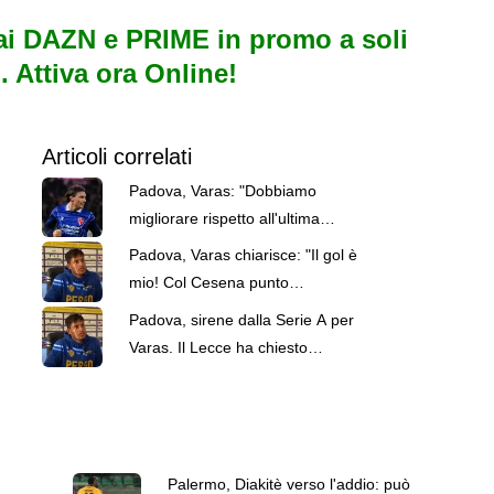
i DAZN e PRIME in promo a soli
. Attiva ora Online!
Articoli correlati
Padova, Varas: "Dobbiamo
migliorare rispetto all'ultima
stagione. Calabro? Alza
Padova, Varas chiarisce: "Il gol è
l'asticella"
mio! Col Cesena punto
importantissimo"
Padova, sirene dalla Serie A per
Varas. Il Lecce ha chiesto
informazioni
Palermo, Diakitè verso l'addio: può