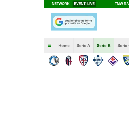
NETWORK
EVENTI LIVE
TMW RA
Home
Serie A
Serie B
Serie