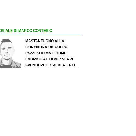
ORIALE DI MARCO CONTERIO
MASTANTUONO ALLA
FIORENTINA UN COLPO
PAZZESCO MA È COME
ENDRICK AL LIONE: SERVE
SPENDERE E CREDERE NELLO
SCOUTING PER I MIGLIORI
TALENTI. GIOVANI ITALIANI:
ATTENZIONE PERCHÉ
QUALCOSA STA CAMBIANDO
DAVVERO