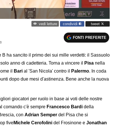
condividi
tweet
vedi letture
FONTI PREFERITE
B
B ha sancito il primo dei sui mille verdetti: il Sassuolo
olo anno di cadetteria. Torna a vincere il
Pisa
nella
come il
Bari
al 'San Nicola' contro il
Palermo
. In coda
e punti dopo due mesi d'astinenza. Bene anche la nuova
ori giocatori per ruolo in base ai voti delle nostre
i, al comando c'è sempre
Francesco Bardi
della
Brescia, con
Adrian Semper
del Pisa che si
op five
Michele Cerofolini
del Frosinone e
Jonathan