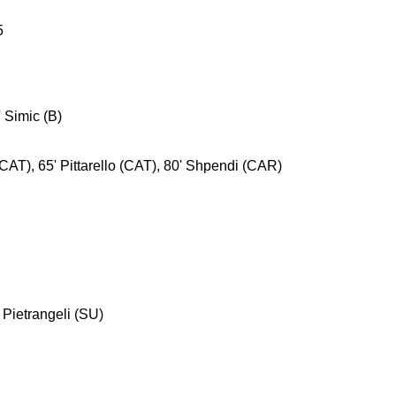
5
' Simic (B)
AT), 65' Pittarello (CAT), 80' Shpendi (CAR)
' Pietrangeli (SU)