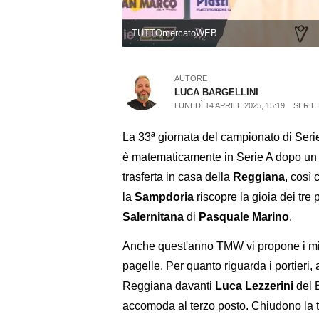
TUTTOmercatoWEB
AUTORE
LUCA BARGELLINI
LUNEDÌ 14 APRILE 2025, 15:19
SERIE 
La 33ª giornata del campionato di Serie 
è matematicamente in Serie A dopo un s
trasferta in casa della
Reggiana
, così 
la
Sampdoria
riscopre la gioia dei tr
Salernitana
di
Pasquale Marino
.
Anche quest'anno TMW vi propone i migli
pagelle. Per quanto riguarda i portier
Reggiana davanti
Luca Lezzerini
del 
accomoda al terzo posto. Chiudono la t