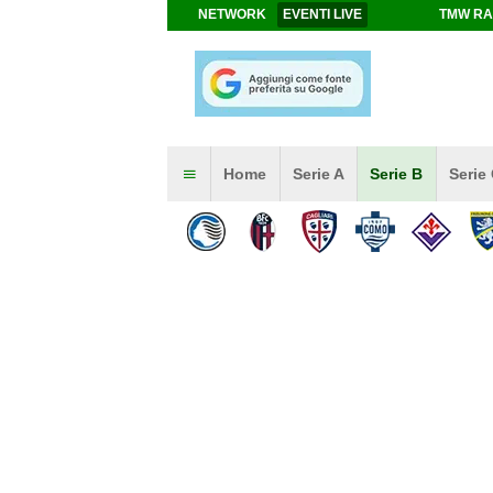
NETWORK
EVENTI LIVE
TMW RA
Home
Serie A
Serie B
Serie