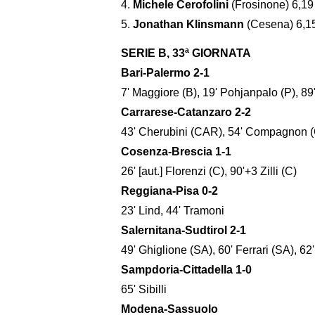
4.
Michele Cerofolini
(Frosinone) 6,19
5.
Jonathan Klinsmann
(Cesena) 6,1
SERIE B, 33ª GIORNATA
Bari-Palermo 2-1
7' Maggiore (B), 19' Pohjanpalo (P), 89
Carrarese-Catanzaro 2-2
43' Cherubini (CAR), 54' Compagnon (C
Cosenza-Brescia 1-1
26' [aut.] Florenzi (C), 90'+3 Zilli (C)
Reggiana-Pisa 0-2
23' Lind, 44' Tramoni
Salernitana-Sudtirol 2-1
49' Ghiglione (SA), 60' Ferrari (SA), 62
Sampdoria-Cittadella 1-0
65' Sibilli
Modena-Sassuolo