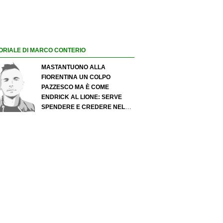
ORIALE DI MARCO CONTERIO
MASTANTUONO ALLA
FIORENTINA UN COLPO
PAZZESCO MA È COME
ENDRICK AL LIONE: SERVE
SPENDERE E CREDERE NELLO
SCOUTING PER I MIGLIORI
TALENTI. GIOVANI ITALIANI:
ATTENZIONE PERCHÉ
QUALCOSA STA CAMBIANDO
DAVVERO