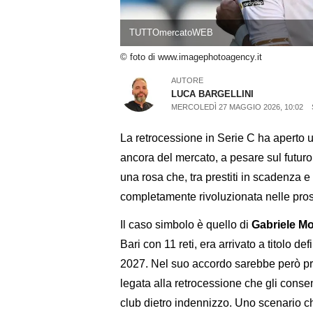
TUTTOmercatoWEB
© foto di www.imagephotoagency.it
AUTORE
LUCA BARGELLINI
MERCOLEDÌ 27 MAGGIO 2026, 10:02
La retrocessione in Serie C ha aperto u
ancora del mercato, a pesare sul futuro
una rosa che, tra prestiti in scadenza e 
completamente rivoluzionata nelle pro
Il caso simbolo è quello di
Gabriele Mo
Bari con 11 reti, era arrivato a titolo de
2027. Nel suo accordo sarebbe però pr
legata alla retrocessione che gli consen
club dietro indennizzo. Uno scenario c