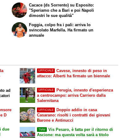
Cacace (ds Sorrento) su Esposito:
"Speriamo che a Bari e poi Napoli
dimostri le sue qualità"
Foggia, colpo fra i pali: arriva lo
svincolato Marfella. Ha firmato un
annuale
la
Cavese, innesto di peso in
UFFICIALE
o
attacco: Alberti ha firmato un biennale
Perugia, innesto d'esperienza
nto ad
UFFICIALE
a centrocampo: arriva Carriero dalla
catori
Salernitana
ensore
Doppio addio in casa
UFFICIALE
ie D
Casarano: risolti i contratti dei giovani
Barone e Antinucci
i due
Vis Pesaro, è fatta per il ritorno di
TMW
l
Ascione: ma questa volta sarà a titolo