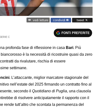
condividi
tweet
vedi letture
FONTI PREFERITE
SERIE C
na profonda fase di riflessione in casa
Bari
. Più
 biancorosso è la necessità di ricostruire quasi da zero
contratti da rivalutare, rischia di essere
ssime settimane.
ncini
. L’attaccante, miglior marcatore stagionale del
finitivo nell’estate del 2025 firmando un contratto fino al
esente, secondo il
Quotidiano di Puglia
, una clausola
tirebbe di risolvere anticipatamente il rapporto con il
he rende tutt’altro che scontata la permanenza del