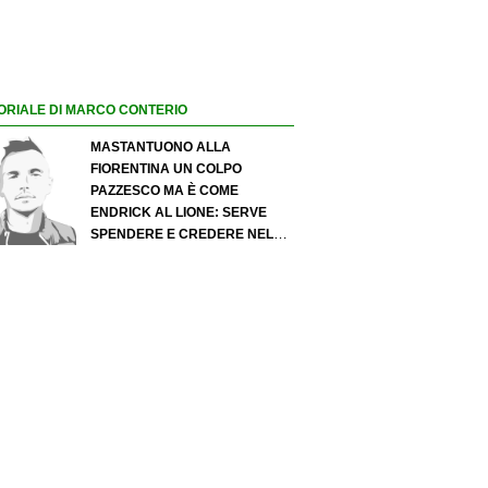
ORIALE DI MARCO CONTERIO
MASTANTUONO ALLA
FIORENTINA UN COLPO
PAZZESCO MA È COME
ENDRICK AL LIONE: SERVE
SPENDERE E CREDERE NELLO
SCOUTING PER I MIGLIORI
TALENTI. GIOVANI ITALIANI:
ATTENZIONE PERCHÉ
QUALCOSA STA CAMBIANDO
DAVVERO