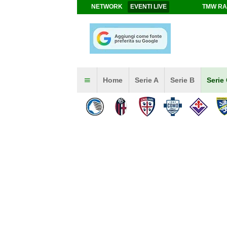
NETWORK
EVENTI LIVE
TMW RA
Home
Serie A
Serie B
Serie