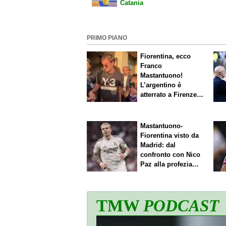
Catania
PRIMO PIANO
Fiorentina, ecco
Franco
Mastantuono!
L’argentino è
atterrato a Firenze,
entusiasmo viola
Mastantuono-
Fiorentina visto da
Madrid: dal
confronto con Nico
Paz alla profezia
sulla Serie A
TMW
PODCAST