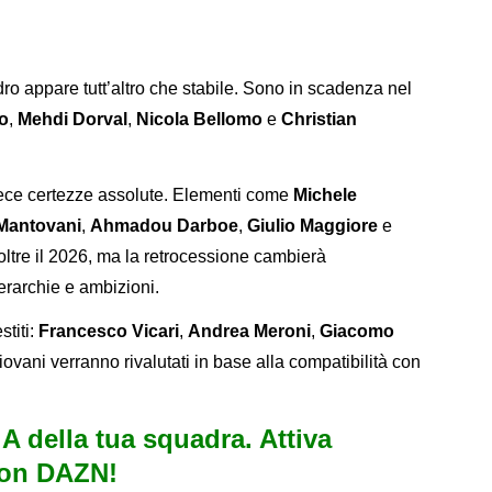
adro appare tutt’altro che stabile. Sono in scadenza nel
o
,
Mehdi Dorval
,
Nicola Bellomo
e
Christian
nvece certezze assolute. Elementi come
Michele
 Mantovani
,
Ahmadou Darboe
,
Giulio Maggiore
e
 oltre il 2026, ma la retrocessione cambierà
erarchie e ambizioni.
stiti:
Francesco Vicari
,
Andrea Meroni
,
Giacomo
giovani verranno rivalutati in base alla compatibilità con
e A della tua squadra. Attiva
con DAZN!