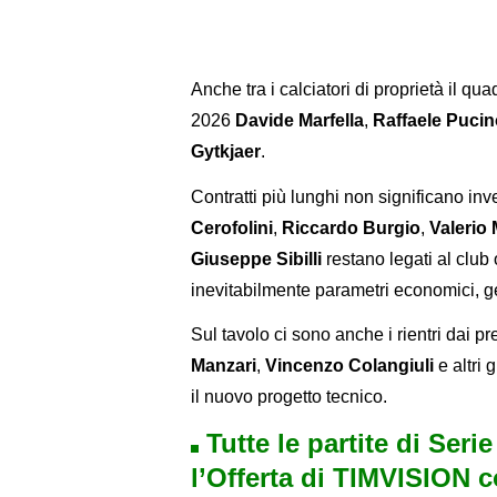
Anche tra i calciatori di proprietà il qu
2026
Davide Marfella
,
Raffaele Pucin
Gytkjaer
.
Contratti più lunghi non significano i
Cerofolini
,
Riccardo Burgio
,
Valerio
Giuseppe Sibilli
restano legati al club
inevitabilmente parametri economici, g
Sul tavolo ci sono anche i rientri dai pre
Manzari
,
Vincenzo Colangiuli
e altri 
il nuovo progetto tecnico.
Tutte le partite di Seri
l’Offerta di TIMVISION 