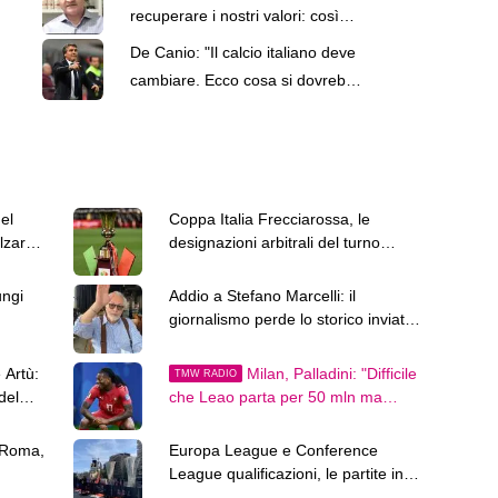
recuperare i nostri valori: così
cambierei il calcio italiano"
De Canio: "Il calcio italiano deve
cambiare. Ecco cosa si dovrebbe
fare"
el
Coppa Italia Frecciarossa, le
zarsi
designazioni arbitrali del turno
preliminare
ungi
Addio a Stefano Marcelli: il
giornalismo perde lo storico inviato
della Rai
 Artù:
Milan, Palladini: "Difficile
TMW RADIO
del
che Leao parta per 50 mln ma
Amorim può..."
 Roma,
Europa League e Conference
League qualificazioni, le partite in
programma