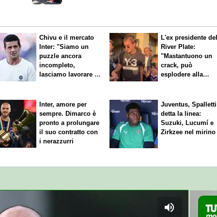
Chivu e il mercato
L'ex presidente de
Inter: "Siamo un
River Plate:
puzzle ancora
"Mastantuono un
incompleto,
crack, può
lasciamo lavorare i
esplodere alla
nostri direttori"
Fiorentina"
Inter, amore per
Juventus, Spalletti
sempre. Dimarco è
detta la linea:
pronto a prolungare
Suzuki, Lucumí e
il suo contratto con
Zirkzee nel mirino
i nerazzurri