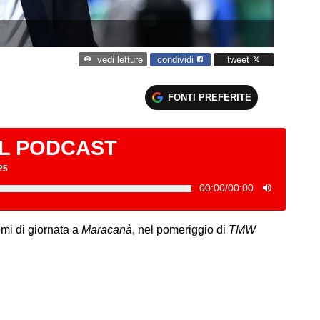
condividi
tweet
vedi letture
FONTI PREFERITE
IL PODCAST
25
00:00
/
00:00
emi di giornata a
Maracanà
, nel pomeriggio di
TMW