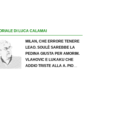
ORIALE DI LUCA CALAMAI
MILAN, CHE ERRORE TENERE
LEAO. SOULÈ SAREBBE LA
PEDINA GIUSTA PER AMORIM.
VLAHOVIC E LUKAKU CHE
ADDIO TRISTE ALLA A. PIO
ESPOSITO PUÒ SPOSTARE IL
VALORE DELL’INTER. COSA
CHIEDO A ZOLA