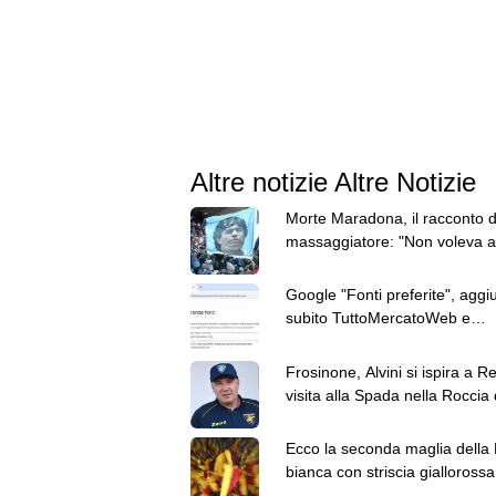
Altre notizie Altre Notizie
Morte Maradona, il racconto d
massaggiatore: "Non voleva al
né mangiare"
Google "Fonti preferite", aggi
subito TuttoMercatoWeb e
personalizza le tue notizie
Frosinone, Alvini si ispira a Re
visita alla Spada nella Roccia 
Terminillo
Ecco la seconda maglia della
bianca con striscia giallorossa