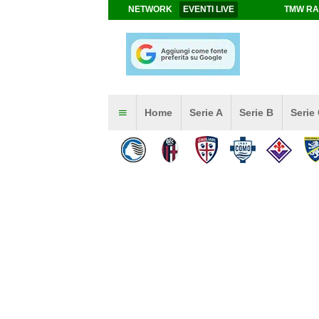
NETWORK
EVENTI LIVE
TMW RA
Home
Serie A
Serie B
Serie