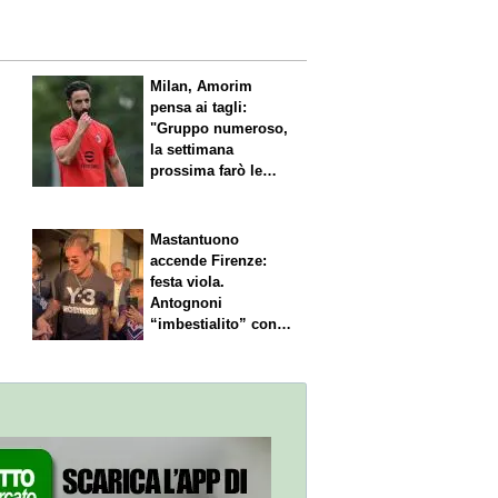
l
Milan, Amorim
pensa ai tagli:
"Gruppo numeroso,
la settimana
prossima farò le
scelte"
Mastantuono
accende Firenze:
festa viola.
Antognoni
“imbestialito” con
Commisso