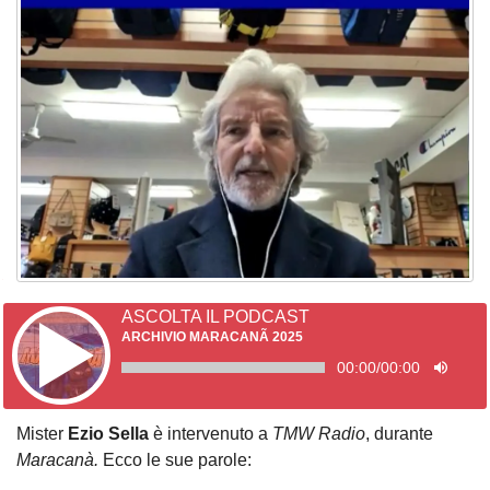
ASCOLTA IL PODCAST
ARCHIVIO MARACANÃ 2025
00:00
/
00:00
Mister
Ezio Sella
è intervenuto a
TMW Radio
, durante
Maracanà.
Ecco le sue parole: