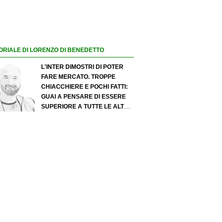
ORIALE DI LORENZO DI BENEDETTO
L'INTER DIMOSTRI DI POTER
FARE MERCATO. TROPPE
CHIACCHIERE E POCHI FATTI:
GUAI A PENSARE DI ESSERE
SUPERIORE A TUTTE LE ALTRE
A PRESCINDERE. JUVE, IL
PORTIERE PUÒ DIVENTARE UN
"PROBLEMA". MILAN-LEAO,
SERVE UNA DECISIONE NETTA