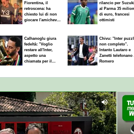
Fiorentina, il
rilancio per Suzuk
retroscena: ha
al Parma 35 milion
chiesto lui di non
di euro, francesi
giocare l'amichevole
ottimisti
di sabato
Calhanoglu giura
Chivu: "Inter puzz
fedeltà: "Voglio
non completo".
restare all'Inter,
Intanto Lautaro e
aspetto una
Zanetti telefonano
chiamata per il
Romero
rinnovo"