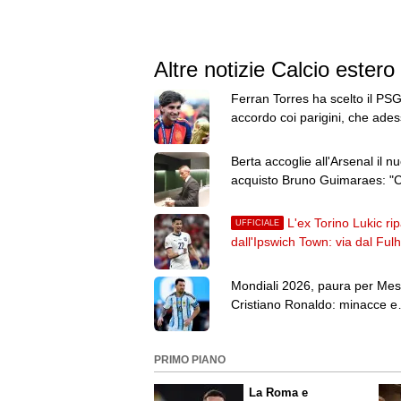
Altre notizie Calcio estero
Ferran Torres ha scelto il PSG
accordo coi parigini, che ade
trattano col Barcellona
Berta accoglie all'Arsenal il n
acquisto Bruno Guimaraes: "C
mentalità e qualità"
L'ex Torino Lukic rip
UFFICIALE
dall'Ipswich Town: via dal Fu
dopo 3 stagioni e mezza
Mondiali 2026, paura per Mes
Cristiano Ronaldo: minacce e
attentati sventati negli USA
PRIMO PIANO
La Roma e