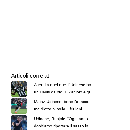
Articoli correlati
Attenti a quei due: l'Udinese ha
un Davis da big. E Zaniolo è già
ritrovato
Mainz-Udinese, bene l'attacco
ma dietro si balla: i friulani
pareggiano 3-3 con Davis e
Udinese, Runjaic: "Ogni anno
Zaniolo
dobbiamo riportare il sasso in