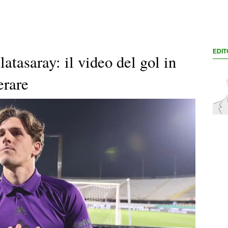
EDIT
atasaray: il video del gol in
erare