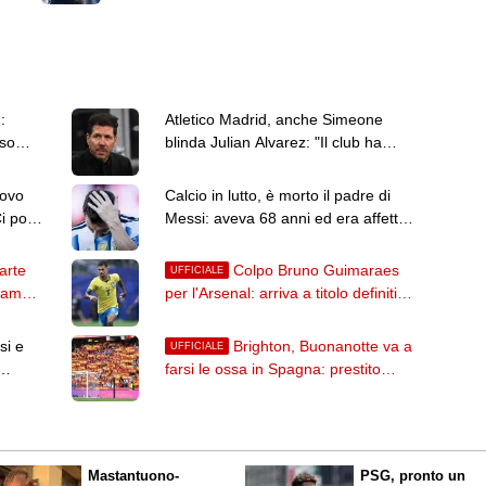
cima alla montagna. Zaniolo? Mi
aspetto ancora di più"
:
Atletico Madrid, anche Simeone
sso
blinda Julian Alvarez: "Il club ha
preso una decisione"
uovo
Calcio in lutto, è morto il padre di
i porta
Messi: aveva 68 anni ed era affetto
da una grave malattia
arte
Colpo Bruno Guimaraes
UFFICIALE
lham
per l'Arsenal: arriva a titolo definitivo
dal Newcastle
si e
Brighton, Buonanotte va a
UFFICIALE
farsi le ossa in Spagna: prestito
all'Elche per l'argentino
Mastantuono-
PSG, pronto un