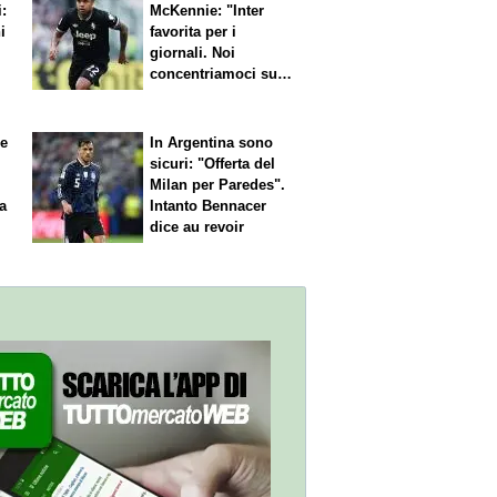
i:
McKennie: "Inter
i
favorita per i
giornali. Noi
concentriamoci sul
nostro gioco"
le
In Argentina sono
sicuri: "Offerta del
Milan per Paredes".
 a
Intanto Bennacer
dice
au revoir