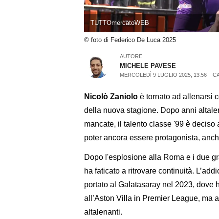
TUTTOmercatoWEB
© foto di Federico De Luca 2025
AUTORE
MICHELE PAVESE
MERCOLEDÌ 9 LUGLIO 2025, 13:56
C
Nicolò Zaniolo
è tornato ad allenarsi c
della nuova stagione. Dopo anni altalena
mancate, il talento classe '99 è deciso 
poter ancora essere protagonista, anch
Dopo l'esplosione alla Roma e i due grav
ha faticato a ritrovare continuità. L’add
portato al Galatasaray nel 2023, dove ha
all’Aston Villa in Premier League, ma an
altalenanti.