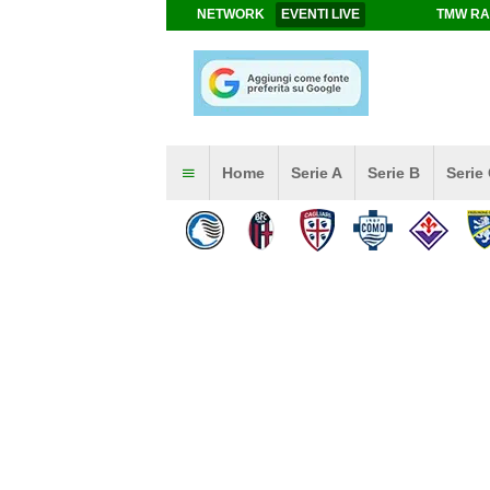
NETWORK
EVENTI LIVE
TMW RA
Home
Serie A
Serie B
Serie