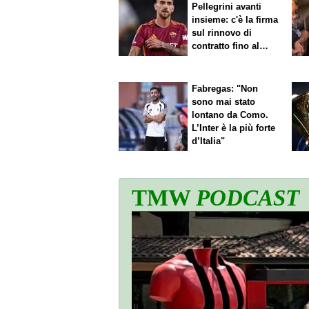
Pellegrini avanti
insieme: c'è la firma
sul rinnovo di
contratto fino al
2027
Fabregas: "Non
sono mai stato
lontano da Como.
L’Inter è la più forte
d’Italia"
TMW
PODCAST