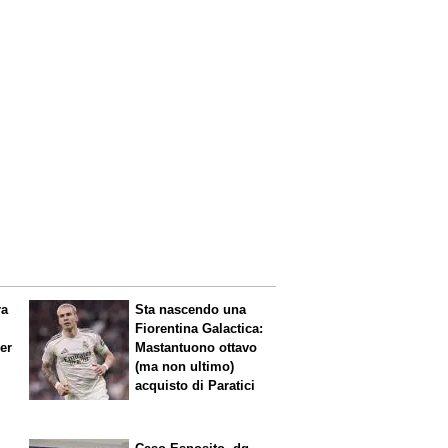
ra
Sta nascendo una
Fiorentina
Galactica
:
per
Mastantuono ottavo
(ma non ultimo)
acquisto di Paratici