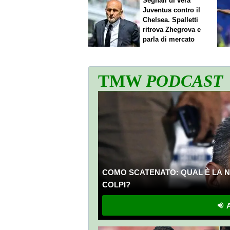
Segnali di vera
Juventus contro il
Chelsea. Spalletti
ritrova Zhegrova e
parla di mercato
TMW
PODCAST
COMO SCATENATO: QUAL È LA N
COLPI?
A