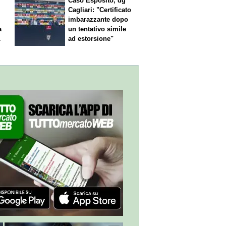
Caso Esposito, dg
Cagliari: "Certificato
imbarazzante dopo
a
un tentativo simile
ad estorsione"