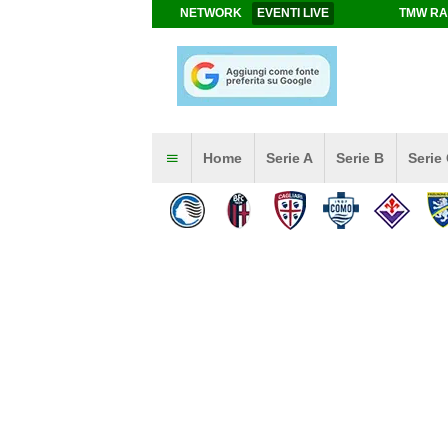
NETWORK
EVENTI LIVE
TMW RA
Home
Serie A
Serie B
Serie