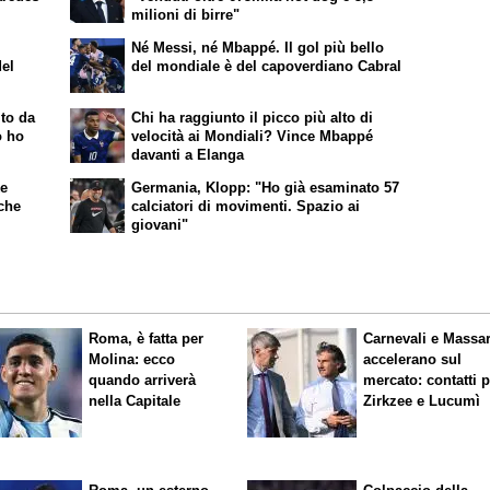
milioni di birre"
Né Messi, né Mbappé. Il gol più bello
del
del mondiale è del capoverdiano Cabral
ito da
Chi ha raggiunto il picco più alto di
o ho
velocità ai Mondiali? Vince Mbappé
davanti a Elanga
ke
Germania, Klopp: "Ho già esaminato 57
nche
calciatori di movimenti. Spazio ai
giovani"
Roma, è fatta per
Carnevali e Massa
Molina: ecco
accelerano sul
quando arriverà
mercato: contatti 
nella Capitale
Zirkzee e Lucumì