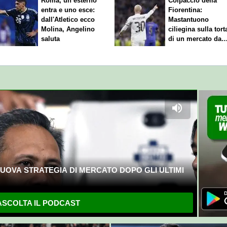
Roma, un esterno
Colpaccio della
entra e uno esce:
Fiorentina:
dall'Atletico ecco
Mastantuono
Molina, Angelino
ciliegina sulla tort
saluta
di un mercato da
sogno
UOVA STRATEGIA DI MERCATO DOPO GLI ULTIMI
SCOLTA IL PODCAST