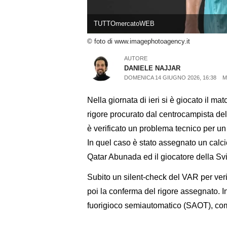
TUTTOmercatoWEB
© foto di www.imagephotoagency.it
AUTORE
DANIELE NAJJAR
DOMENICA 14 GIUGNO 2026, 16:38
M
Nella giornata di ieri si è giocato il ma
rigore procurato dal centrocampista d
è verificato un problema tecnico per u
In quel caso è stato assegnato un calcio 
Qatar Abunada ed il giocatore della Svi
Subito un silent-check del VAR per verif
poi la conferma del rigore assegnato. 
fuorigioco semiautomatico (SAOT), come