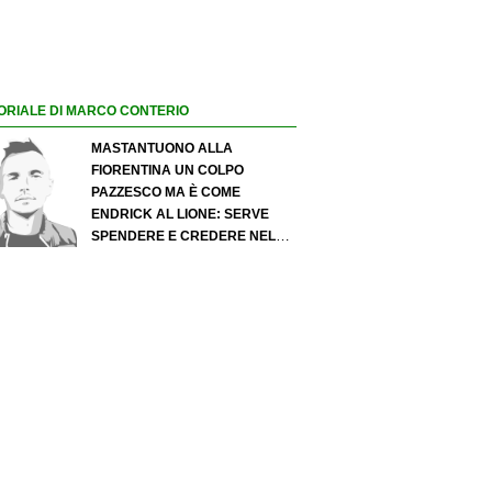
ORIALE DI MARCO CONTERIO
MASTANTUONO ALLA
FIORENTINA UN COLPO
PAZZESCO MA È COME
ENDRICK AL LIONE: SERVE
SPENDERE E CREDERE NELLO
SCOUTING PER I MIGLIORI
TALENTI. GIOVANI ITALIANI:
ATTENZIONE PERCHÉ
QUALCOSA STA CAMBIANDO
DAVVERO