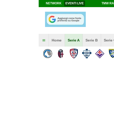
NETWORK
EVENTI LIVE
TMW RA
Home
Serie A
Serie B
Serie