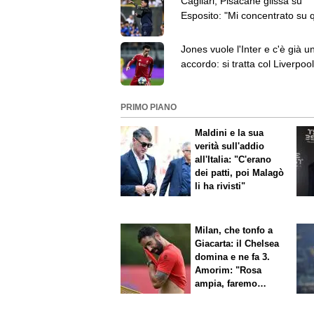
Cagliari, Pisacane glissa su
Esposito: "Mi concentrato su 
hanno fatto i ragazzi"
Jones vuole l'Inter e c'è già u
accordo: si tratta col Liverpool
l'esterno destro
PRIMO PIANO
Maldini e la sua
verità sull'addio
all'Italia: "C'erano
dei patti, poi Malagò
li ha rivisti"
Milan, che tonfo a
Giacarta: il Chelsea
domina e ne fa 3.
Amorim: "Rosa
ampia, faremo
scelte"