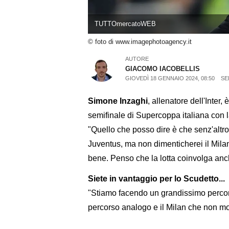
TUTTOmercatoWEB
© foto di www.imagephotoagency.it
AUTORE
GIACOMO IACOBELLIS
GIOVEDÌ 18 GENNAIO 2024, 08:50
SE
Simone Inzaghi
, allenatore dell'Inter,
semifinale di Supercoppa italiana con 
"Quello che posso dire è che senz'altro 
Juventus, ma non dimenticherei il Milan:
bene. Penso che la lotta coinvolga anc
Siete in vantaggio per lo Scudetto...
"Stiamo facendo un grandissimo percors
percorso analogo e il Milan che non moll