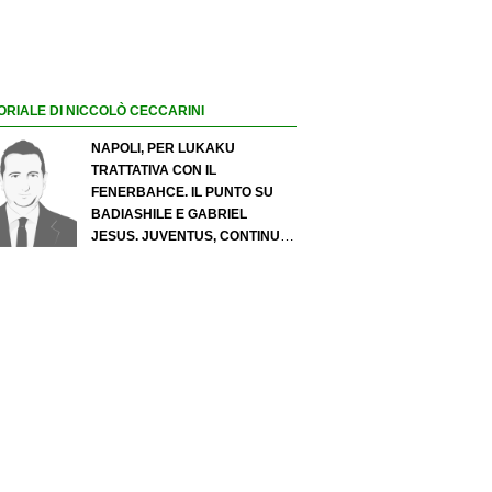
ORIALE DI NICCOLÒ CECCARINI
NAPOLI, PER LUKAKU
TRATTATIVA CON IL
FENERBAHCE. IL PUNTO SU
BADIASHILE E GABRIEL
JESUS. JUVENTUS, CONTINUA
IL PRESSING SU LUKUMI E IN
ATTACCO SI INSISTE PER
ZIRKZEE. PER SUZUKI
OFFERTA DA 35 MILIONI DEL
PSG