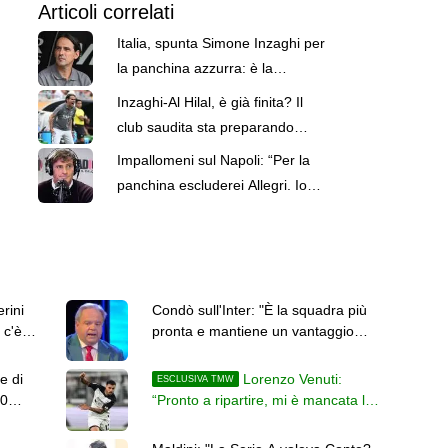
Articoli correlati
Italia, spunta Simone Inzaghi per
la panchina azzurra: è la
possibile sorpresa di Malagò
Inzaghi-Al Hilal, è già finita? Il
club saudita sta preparando
un'offerta per Vitor Pereira
Impallomeni sul Napoli: “Per la
panchina escluderei Allegri. Io
punterei su Inzaghi”
rini
Condò sull'Inter: "È la squadra più
 c'è
pronta e mantiene un vantaggio
sulle rivali"
e di
Lorenzo Venuti:
ESCLUSIVA TMW
50
“Pronto a ripartire, mi è mancata la
terra sotto i piedi con l’infortunio”