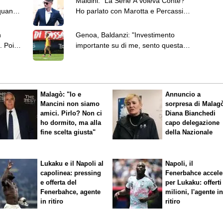
Maldini: "La Serie A voleva Conte?
quanto
Ho parlato con Marotta e Percassi,
nessun nome"
n
Genoa, Baldanzi: "Investimento
. Poi
importante su di me, sento questa
responsabilità"
Malagò: "Io e
Annuncio a
Mancini non siamo
sorpresa di Malag
amici. Pirlo? Non ci
Diana Bianchedi
ho dormito, ma alla
capo delegazione
fine scelta giusta"
della Nazionale
Lukaku e il Napoli al
Napoli, il
capolinea: pressing
Fenerbahce accele
e offerta del
per Lukaku: offerti
Fenerbahce, agente
milioni, l'agente i
in ritiro
ritiro