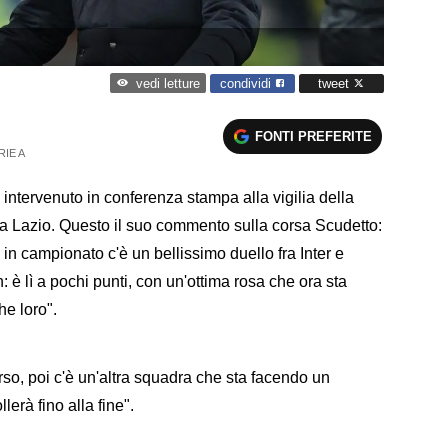
condividi
tweet
vedi letture
FONTI PREFERITE
RIE A
 è intervenuto in conferenza stampa alla vigilia della
la Lazio. Questo il suo commento sulla corsa Scudetto:
in campionato c'è un bellissimo duello fra Inter e
 è lì a pochi punti, con un'ottima rosa che ora sta
he loro".
o, poi c'è un'altra squadra che sta facendo un
erà fino alla fine".