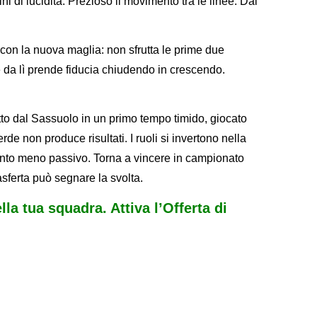
ni di lucidità. Prezioso il movimento tra le linee. Dal
 con la nuova maglia: non sfrutta le prime due
 da lì prende fiducia chiudendo in crescendo.
tto dal Sassuolo in un primo tempo timido, giocato
erde non produce risultati. I ruoli si invertono nella
ento meno passivo. Torna a vincere in campionato
asferta può segnare la svolta.
ella tua squadra. Attiva l’Offerta di