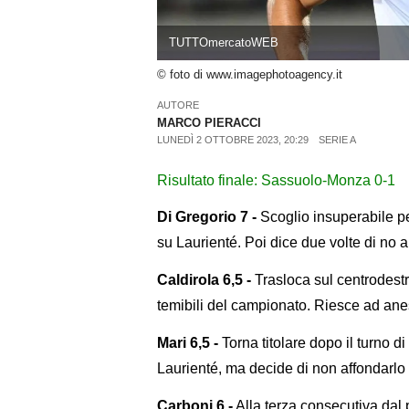
TUTTOmercatoWEB
© foto di www.imagephotoagency.it
AUTORE
MARCO PIERACCI
LUNEDÌ 2 OTTOBRE 2023, 20:29
SERIE A
Risultato finale: Sassuolo-Monza 0-1
Di Gregorio 7 -
Scoglio insuperabile pe
su Laurienté. Poi dice due volte di no a B
Caldirola 6,5 -
Trasloca sul centrodestr
temibili del campionato. Riesce ad anes
Mari 6,5 -
Torna titolare dopo il turno 
Laurienté, ma decide di non affondarlo 
Carboni 6 -
Alla terza consecutiva dal 