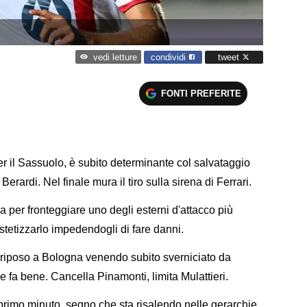
condividi
tweet
vedi letture
FONTI PREFERITE
r il Sassuolo, è subito determinante col salvataggio
erardi. Nel finale mura il tiro sulla sirena di Ferrari.
a per fronteggiare uno degli esterni d'attacco più
tetizzarlo impedendogli di fare danni.
di riposo a Bologna venendo subito sverniciato da
e fa bene. Cancella Pinamonti, limita Mulattieri.
primo minuto, segno che sta risalendo nelle gerarchie