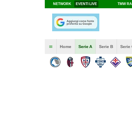
NETWORK
EVENTI LIVE
TMW RA
Home
Serie A
Serie B
Serie