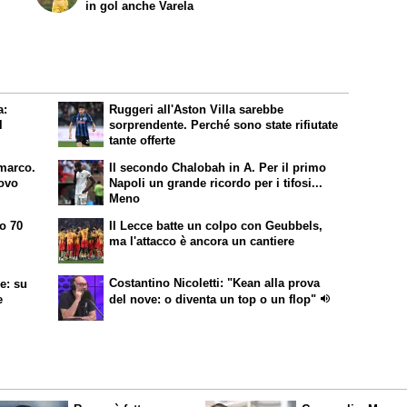
in gol anche Varela
a:
Ruggeri all'Aston Villa sarebbe
l
sorprendente. Perché sono state rifiutate
tante offerte
imarco.
Il secondo Chalobah in A. Per il primo
novo
Napoli un grande ricordo per i tifosi...
Meno
o 70
Il Lecce batte un colpo con Geubbels,
i
ma l'attacco è ancora un cantiere
Costantino Nicoletti: "Kean alla prova
e: su
e
del nove: o diventa un top o un flop"