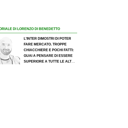
ORIALE DI LORENZO DI BENEDETTO
L'INTER DIMOSTRI DI POTER
FARE MERCATO. TROPPE
CHIACCHIERE E POCHI FATTI:
GUAI A PENSARE DI ESSERE
SUPERIORE A TUTTE LE ALTRE
A PRESCINDERE. JUVE, IL
PORTIERE PUÒ DIVENTARE UN
"PROBLEMA". MILAN-LEAO,
SERVE UNA DECISIONE NETTA