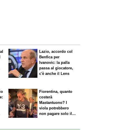
al
Lazio, accordo col
l
Benfica per
Ivanovic: la palla
a
passa al giocatore,
c'è anche il Lens
io
Fiorentina, quanto
e:
costerà
Mastantuono? I
viola potrebbero
a
non pagare solo il
60% dello stipendio