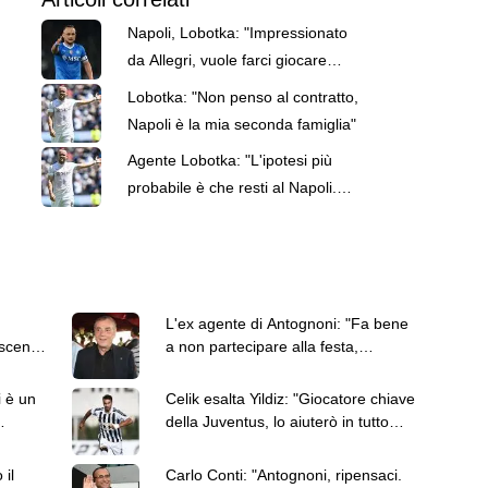
Napoli, Lobotka: "Impressionato
da Allegri, vuole farci giocare
tanto con la palla"
Lobotka: "Non penso al contratto,
Napoli è la mia seconda famiglia"
Agente Lobotka: "L'ipotesi più
probabile è che resti al Napoli.
Ho già parlato con Manna"
L'ex agente di Antognoni: "Fa bene
oscena
a non partecipare alla festa,
Commisso ci vada a cena"
i è un
Celik esalta Yildiz: "Giocatore chiave
della Juventus, lo aiuterò in tutto
quello che posso"
 il
Carlo Conti: "Antognoni, ripensaci.