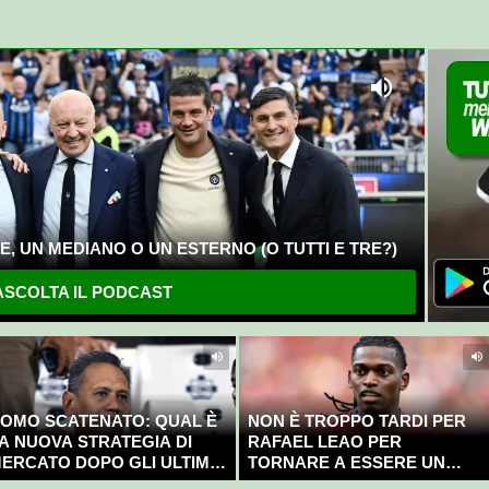
, UN MEDIANO O UN ESTERNO (O TUTTI E TRE?)
SCOLTA IL PODCAST
OMO SCATENATO: QUAL È
NON È TROPPO TARDI PER
A NUOVA STRATEGIA DI
RAFAEL LEAO PER
ERCATO DOPO GLI ULTIMI
TORNARE A ESSERE UN
OLPI?
CAMPIONE