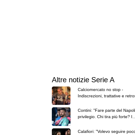
Altre notizie Serie A
Calciomercato no stop -
Indiscrezioni, trattative e retr
del 7 agosto
Contini: "Fare parte del Napol
privilegio. Chi tira più forte? I
brasiliani"
Calafiori: "Volevo seguire poco