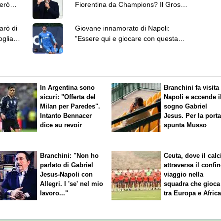
però
Fiorentina da Champions? Il Grosso
viene ora"
arò di
Giovane innamorato di Napoli:
oglia a
"Essere qui e giocare con questa
maglia è un sogno"
In Argentina sono
Branchini fa visita 
sicuri: "Offerta del
Napoli e accende i
Milan per Paredes".
sogno Gabriel
Intanto Bennacer
Jesus. Per la port
dice
au revoir
spunta Musso
Branchini: "Non ho
Ceuta, dove il calc
parlato di Gabriel
attraversa il confin
Jesus-Napoli con
viaggio nella
Allegri. I 'se' nel mio
squadra che gioca
lavoro..."
tra Europa e Afric