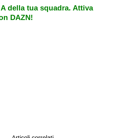
e A della tua squadra. Attiva
con DAZN!
Articoli correlati