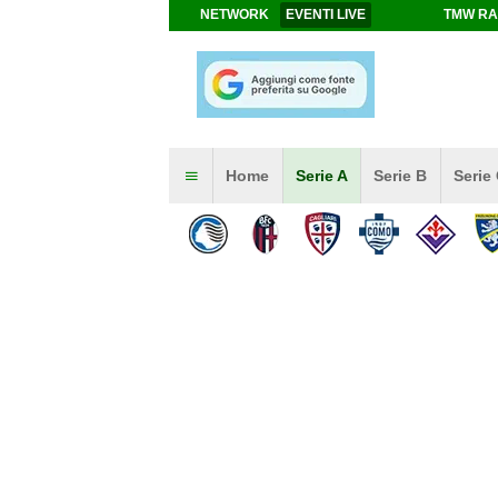
NETWORK
EVENTI LIVE
TMW RA
Home
Serie A
Serie B
Serie