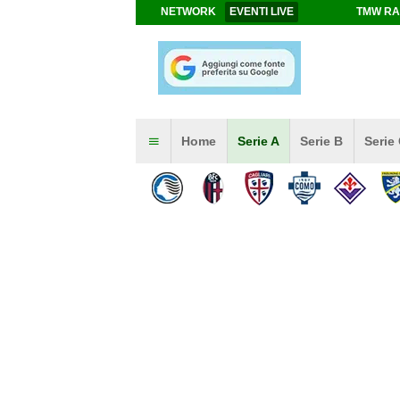
NETWORK
EVENTI LIVE
TMW RA
Home
Serie A
Serie B
Serie