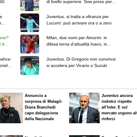
PSG
di livello superiore. Sow preso per
essere titolare"
e
Juventus, si tratta a oltranza per
o
Lucumì: può arrivare ora o a zero
ono?
Milan, due nomi per Amorim: in
c'è
difesa torna d'attualità Inaco, in
mezzo c'è sempre Hojbjerg
bahce:
Juventus, Di Gregorio non convince:
riel
si accelera per Vicario o Suzuki
Annuncio a
Juventus ancora
sorpresa di Malagò:
indietro rispetto
Diana Bianchedi
all'Inter. E sul
capo delegazione
mercato urgono alt
della Nazionale
rinforzi