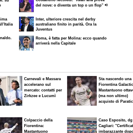
e: su
e
del nove: o diventa un top o un flop"
sima
Inter, ulteriore crescita nel derby
ll'Italia
australiano finito in parità. Ora la
Juventus
onaldo.
Roma, è fatta per Molina: ecco quando
arriverà nella Capitale
Carnevali e Massara
Sta nascendo una
accelerano sul
Fiorentina
Galacti
mercato: contatti per
Mastantuono ottav
Zirkzee e Lucumì
(ma non ultimo)
acquisto di Paratic
Colpaccio della
Caso Esposito, dg
Fiorentina:
Cagliari: "Certifica
Mastantuono
imbarazzante dop