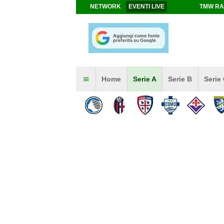
NETWORK
EVENTI LIVE
TMW RA
Home
Serie A
Serie B
Serie