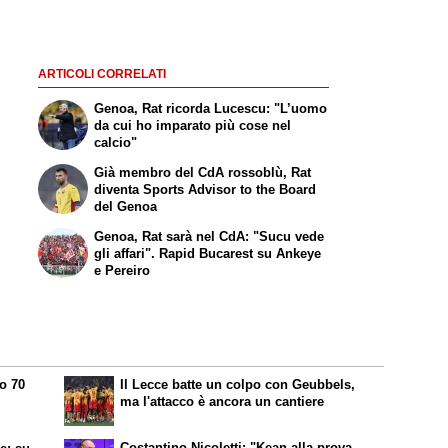
ARTICOLI CORRELATI
Genoa, Rat ricorda Lucescu: "L’uomo
da cui ho imparato più cose nel
calcio"
Già membro del CdA rossoblù, Rat
diventa Sports Advisor to the Board
del Genoa
Genoa, Rat sarà nel CdA: "Sucu vede
gli affari". Rapid Bucarest su Ankeye
e Pereiro
o 70
Il Lecce batte un colpo con Geubbels,
i
ma l'attacco è ancora un cantiere
Costantino Nicoletti: "Kean alla prova