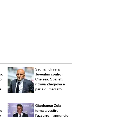
Segnali di vera
ca
:
Juventus contro il
o
Chelsea. Spalletti
ritrova Zhegrova e
i
parla di mercato
Gianfranco Zola
to
torna a vestire
o
l'azzurro: l'annuncio