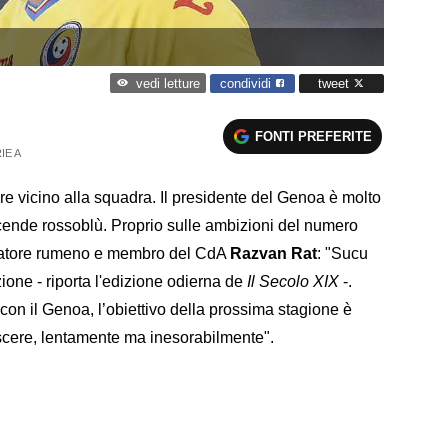
condividi
tweet
vedi letture
FONTI PREFERITE
IE A
 vicino alla squadra. Il presidente del Genoa è molto
vicende rossoblù. Proprio sulle ambizioni del numero
lciatore rumeno e membro del CdA
Razvan Rat
: "Sucu
one - riporta l'edizione odierna de
Il Secolo XIX
-.
con il Genoa, l’obiettivo della prossima stagione è
scere, lentamente ma inesorabilmente".