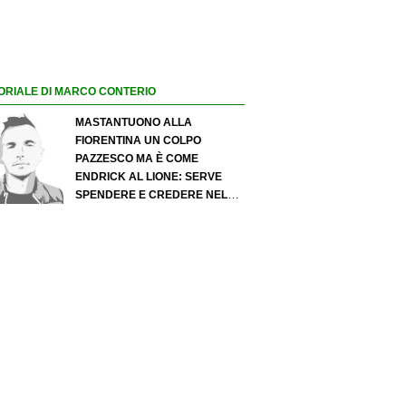
ORIALE DI MARCO CONTERIO
MASTANTUONO ALLA
FIORENTINA UN COLPO
PAZZESCO MA È COME
ENDRICK AL LIONE: SERVE
SPENDERE E CREDERE NELLO
SCOUTING PER I MIGLIORI
TALENTI. GIOVANI ITALIANI:
ATTENZIONE PERCHÉ
QUALCOSA STA CAMBIANDO
DAVVERO