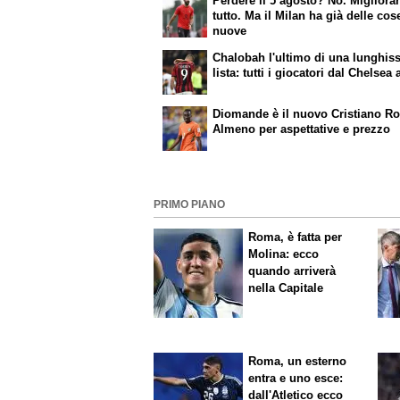
Perdere il 5 agosto? No. Migliorar
tutto. Ma il Milan ha già delle cos
nuove
Chalobah l'ultimo di una lunghis
lista: tutti i giocatori dal Chelsea a
Diomande è il nuovo Cristiano R
Almeno per aspettative e prezzo
PRIMO PIANO
Roma, è fatta per
Molina: ecco
quando arriverà
nella Capitale
Roma, un esterno
entra e uno esce:
dall'Atletico ecco