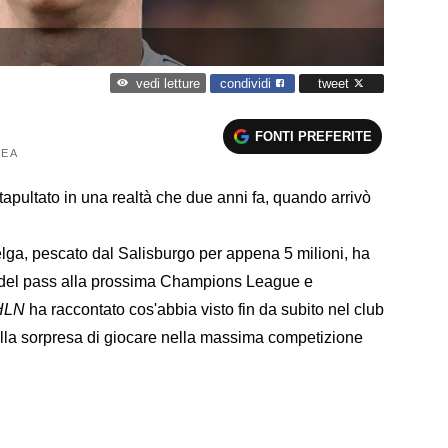
condividi
tweet
vedi letture
FONTI PREFERITE
E A
atapultato in una realtà che due anni fa, quando arrivò
ga, pescato dal Salisburgo per appena 5 milioni, ha
 del pass alla prossima Champions League e
HLN
ha raccontato cos'abbia visto fin da subito nel club
lla sorpresa di giocare nella massima competizione