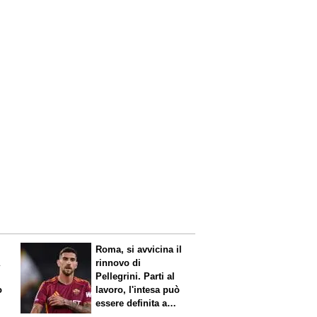
Roma, si avvicina il
a
rinnovo di
Pellegrini. Parti al
o
lavoro, l'intesa può
essere definita a
breve