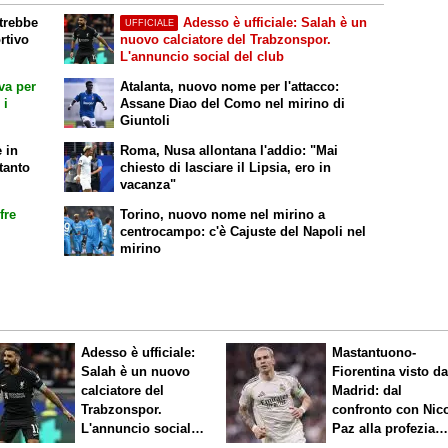
otrebbe
Adesso è ufficiale: Salah è un
UFFICIALE
rtivo
nuovo calciatore del Trabzonspor.
L'annuncio social del club
iva per
Atalanta, nuovo nome per l'attacco:
 i
Assane Diao del Como nel mirino di
Giuntoli
 in
Roma, Nusa allontana l'addio: "Mai
tanto
chiesto di lasciare il Lipsia, ero in
vacanza"
fre
Torino, nuovo nome nel mirino a
centrocampo: c'è Cajuste del Napoli nel
mirino
Adesso è ufficiale:
Mastantuono-
Salah è un nuovo
Fiorentina visto d
calciatore del
Madrid: dal
Trabzonspor.
confronto con Nic
L'annuncio social
Paz alla profezia
del club
sulla Serie A