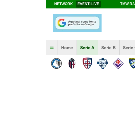
NETWORK
EVENTI LIVE
TMW RA
Home
Serie A
Serie B
Serie