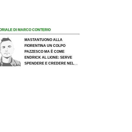
ORIALE DI MARCO CONTERIO
MASTANTUONO ALLA
FIORENTINA UN COLPO
PAZZESCO MA È COME
ENDRICK AL LIONE: SERVE
SPENDERE E CREDERE NELLO
SCOUTING PER I MIGLIORI
TALENTI. GIOVANI ITALIANI:
ATTENZIONE PERCHÉ
QUALCOSA STA CAMBIANDO
DAVVERO