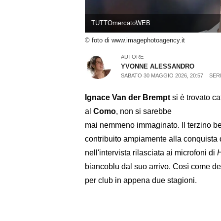
TUTTOmercatoWEB
© foto di www.imagephotoagency.it
AUTORE
YVONNE ALESSANDRO
SABATO 30 MAGGIO 2026, 20:57
SERI
Ignace Van der Brempt
si è trovato c
al
Como
, non si sarebbe
mai nemmeno immaginato. Il terzino bel
contribuito ampiamente alla conquista
nell'intervista rilasciata ai microfoni di
biancoblu dal suo arrivo. Così come de
per club in appena due stagioni.