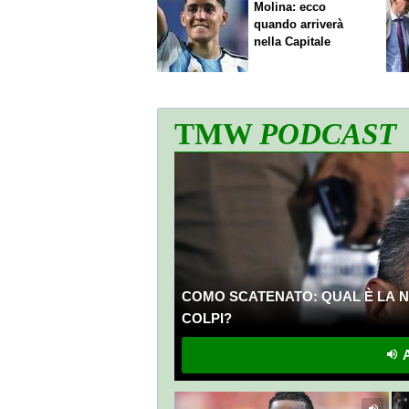
Molina: ecco
quando arriverà
nella Capitale
TMW
PODCAST
COMO SCATENATO: QUAL È LA N
COLPI?
A