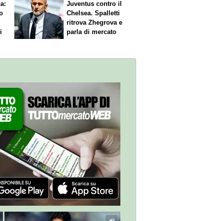
ca
:
Juventus contro il
o
Chelsea. Spalletti
ritrova Zhegrova e
i
parla di mercato