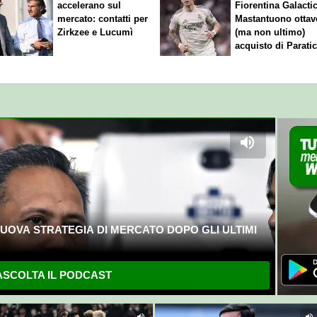
accelerano sul
Fiorentina
Galacti
mercato: contatti per
Mastantuono ottav
Zirkzee e Lucumì
(ma non ultimo)
acquisto di Paratic
UOVA STRATEGIA DI MERCATO DOPO GLI ULTIMI
SCOLTA IL PODCAST