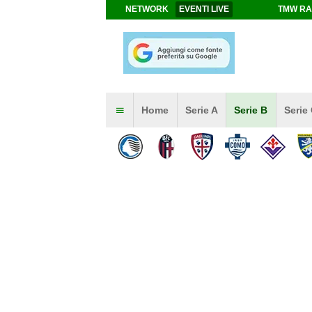
NETWORK
EVENTI LIVE
TMW RA
Home
Serie A
Serie B
Serie