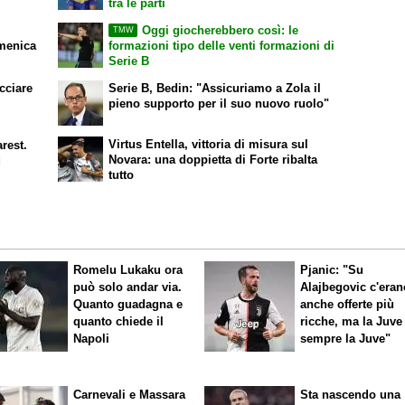
tra le parti
Oggi giocherebbero così: le
TMW
omenica
formazioni tipo delle venti formazioni di
Serie B
cciare
Serie B, Bedin: "Assicuriamo a Zola il
pieno supporto per il suo nuovo ruolo"
Virtus Entella, vittoria di misura sul
arest.
Novara: una doppietta di Forte ribalta
d
tutto
Romelu Lukaku ora
Pjanic: "Su
può solo andar via.
Alajbegovic c'eran
Quanto guadagna e
anche offerte più
quanto chiede il
ricche, ma la Juve
Napoli
sempre la Juve"
Carnevali e Massara
Sta nascendo una