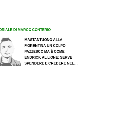
ORIALE DI MARCO CONTERIO
MASTANTUONO ALLA
FIORENTINA UN COLPO
PAZZESCO MA È COME
ENDRICK AL LIONE: SERVE
SPENDERE E CREDERE NELLO
SCOUTING PER I MIGLIORI
TALENTI. GIOVANI ITALIANI:
ATTENZIONE PERCHÉ
QUALCOSA STA CAMBIANDO
DAVVERO