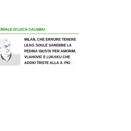
ORIALE DI LUCA CALAMAI
MILAN, CHE ERRORE TENERE
LEAO. SOULÈ SAREBBE LA
PEDINA GIUSTA PER AMORIM.
VLAHOVIC E LUKAKU CHE
ADDIO TRISTE ALLA A. PIO
ESPOSITO PUÒ SPOSTARE IL
VALORE DELL’INTER. COSA
CHIEDO A ZOLA