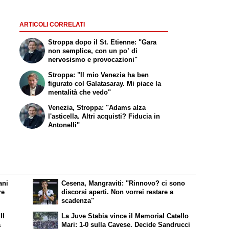
ARTICOLI CORRELATI
Stroppa dopo il St. Etienne: "Gara
non semplice, con un po’ di
nervosismo e provocazioni"
Stroppa: "Il mio Venezia ha ben
figurato col Galatasaray. Mi piace la
mentalità che vedo"
Venezia, Stroppa: "Adams alza
l'asticella. Altri acquisti? Fiducia in
Antonelli"
ani
Cesena, Mangraviti: "Rinnovo? ci sono
re
discorsi aperti. Non vorrei restare a
scadenza"
Il
La Juve Stabia vince il Memorial Catello
a
Mari: 1-0 sulla Cavese. Decide Sandrucci