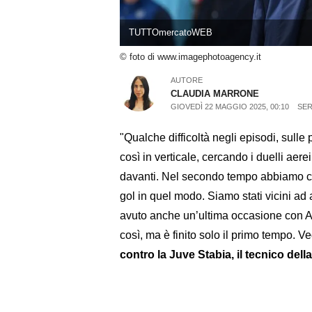
TUTTOmercatoWEB
© foto di www.imagephotoagency.it
AUTORE
CLAUDIA MARRONE
GIOVEDÌ 22 MAGGIO 2025, 00:10
SER
"Qualche difficoltà negli episodi, sulle
così in verticale, cercando i duelli aer
davanti. Nel secondo tempo abbiamo co
gol in quel modo. Siamo stati vicini ad 
avuto anche un’ultima occasione con A
così, ma è finito solo il primo tempo.
contro la Juve Stabia, il tecnico de