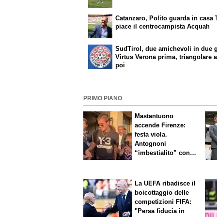
Catanzaro, Polito guarda in casa 
piace il centrocampista Acquah
SudTirol, due amichevoli in due g
Virtus Verona prima, triangolare 
poi
PRIMO PIANO
Mastantuono
accende Firenze:
festa viola.
Antognoni
“imbestialito” con
Commisso
La UEFA ribadisce il
boicottaggio delle
competizioni FIFA:
"Persa fiducia in