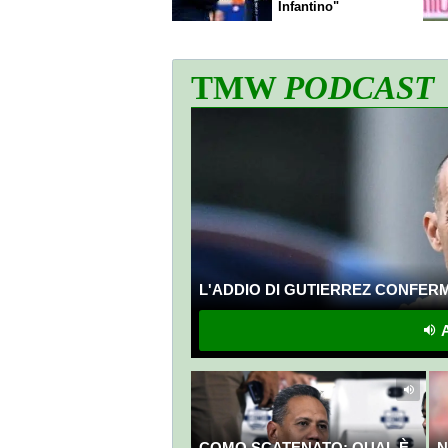
Infantino"
TMW
PODCAST
L'ADDIO DI GUTIERREZ CONFERMA
A
COMO SCATENATO: QUAL È
N