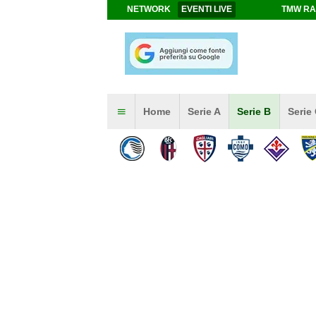
NETWORK
EVENTI LIVE
TMW RA
Home
Serie A
Serie B
Serie