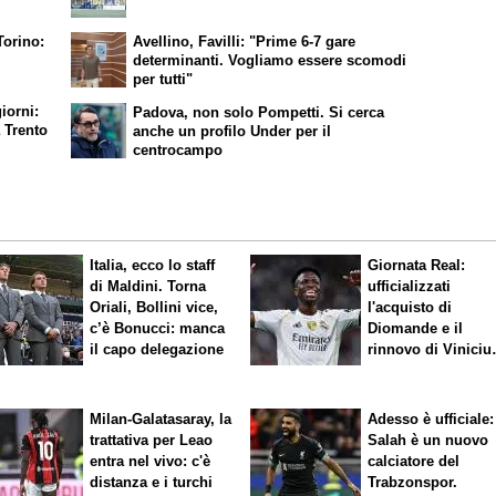
Torino:
Avellino, Favilli: "Prime 6-7 gare
determinanti. Vogliamo essere scomodi
per tutti"
iorni:
Padova, non solo Pompetti. Si cerca
a Trento
anche un profilo Under per il
centrocampo
Italia, ecco lo staff
Giornata Real:
di Maldini. Torna
ufficializzati
Oriali, Bollini vice,
l'acquisto di
c’è Bonucci: manca
Diomande e il
il capo delegazione
rinnovo di Viniciu
Sfuma Rodri
Milan-Galatasaray, la
Adesso è ufficiale:
trattativa per Leao
Salah è un nuovo
entra nel vivo: c'è
calciatore del
distanza e i turchi
Trabzonspor.