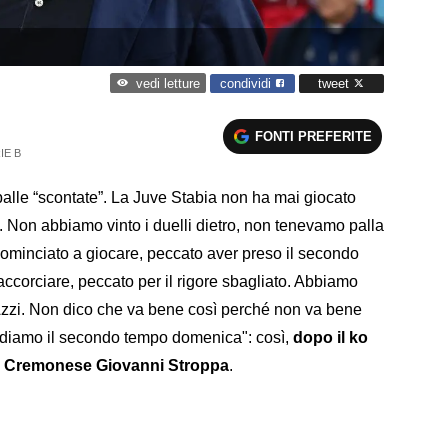
condividi
tweet
vedi letture
FONTI PREFERITE
IE B
 palle “scontate”. La Juve Stabia non ha mai giocato
ei. Non abbiamo vinto i duelli dietro, non tenevamo palla
minciato a giocare, peccato aver preso il secondo
accorciare, peccato per il rigore sbagliato. Abbiamo
zzi. Non dico che va bene così perché non va bene
 Vediamo il secondo tempo domenica": così,
dopo il ko
lla Cremonese Giovanni Stroppa
.