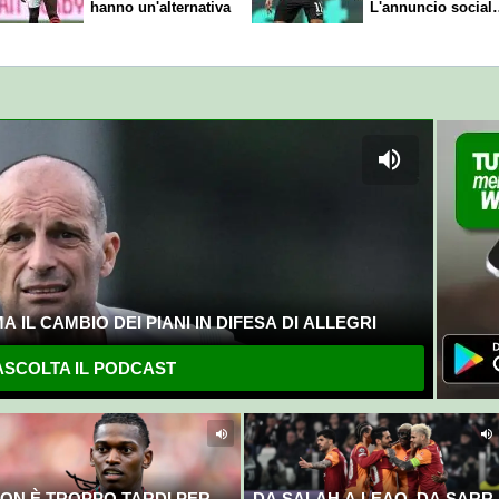
hanno un'alternativa
L'annuncio social
del club
 IL CAMBIO DEI PIANI IN DIFESA DI ALLEGRI
SCOLTA IL PODCAST
ON È TROPPO TARDI PER
DA SALAH A LEAO, DA SARR