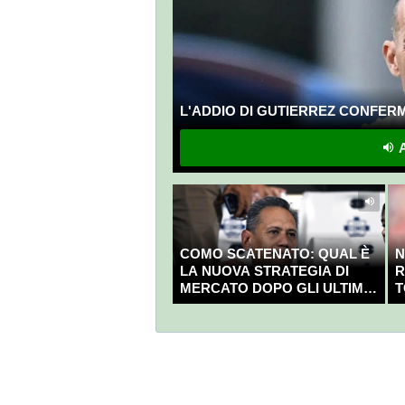
L'ADDIO DI GUTIERREZ CONFERMA
A
COMO SCATENATO: QUAL È
N
LA NUOVA STRATEGIA DI
R
MERCATO DOPO GLI ULTIMI
T
COLPI?
C