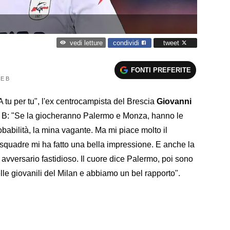
condividi
tweet
vedi letture
FONTI PREFERITE
E B
"A tu per tu", l'ex centrocampista del Brescia
Giovanni
ie B: "Se la giocheranno Palermo e Monza, hanno le
obabilità, la mina vagante. Ma mi piace molto il
 squadre mi ha fatto una bella impressione. E anche la
avversario fastidioso. Il cuore dice Palermo, poi sono
lle giovanili del Milan e abbiamo un bel rapporto".