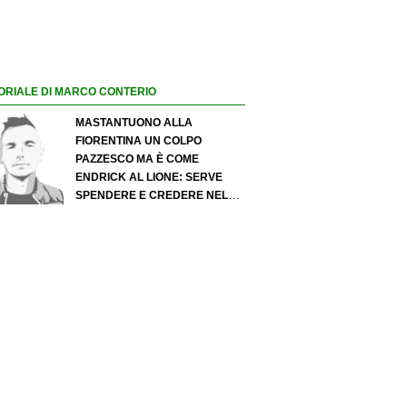
ORIALE DI MARCO CONTERIO
MASTANTUONO ALLA
FIORENTINA UN COLPO
PAZZESCO MA È COME
ENDRICK AL LIONE: SERVE
SPENDERE E CREDERE NELLO
SCOUTING PER I MIGLIORI
TALENTI. GIOVANI ITALIANI:
ATTENZIONE PERCHÉ
QUALCOSA STA CAMBIANDO
DAVVERO