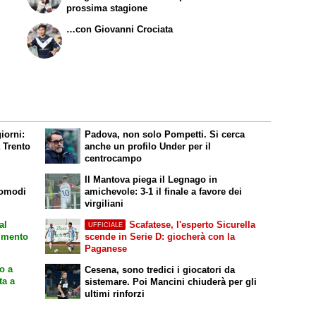
prossima stagione
…con Giovanni Crociata
iorni:
Padova, non solo Pompetti. Si cerca
a Trento
anche un profilo Under per il
centrocampo
Il Mantova piega il Legnago in
comodi
amichevole: 3-1 il finale a favore dei
virgiliani
al
Scafatese, l'esperto Sicurella
UFFICIALE
rimento
scende in Serie D: giocherà con la
Paganese
o a
Cesena, sono tredici i giocatori da
ta a
sistemare. Poi Mancini chiuderà per gli
ultimi rinforzi