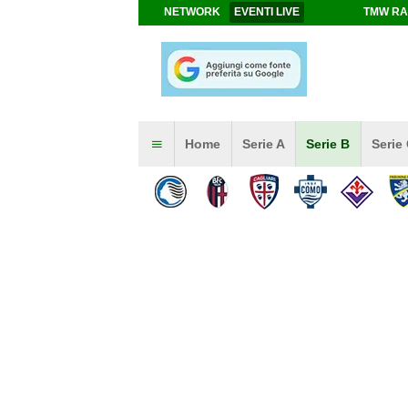
NETWORK
EVENTI LIVE
TMW RA
Home
Serie A
Serie B
Serie