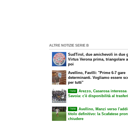
ALTRE NOTIZIE SERIE B
SudTirol, due amichevoli in due g
Virtus Verona prima, triangolare 
poi
Avellino, Favilli: "Prime 6-7 gare
determinanti. Vogliamo essere s
per tutti"
Arezzo, Casarosa interessa 
TMW
Savoia: c'è disponibilità al trasfe
Avellino, Manzi verso l'addi
TMW
titolo definitivo: la Scafatese pron
chiudere