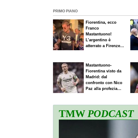
PRIMO PIANO
Fiorentina, ecco
Franco
Mastantuono!
L’argentino è
atterrato a Firenze,
entusiasmo viola
Mastantuono-
Fiorentina visto da
Madrid: dal
confronto con Nico
Paz alla profezia
sulla Serie A
TMW
PODCAST