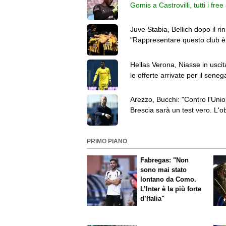
Gomis a Castrovilli, tutti i fr
Juve Stabia, Bellich dopo il ri
"Rappresentare questo club è
responsabilità"
Hellas Verona, Niasse in uscit
le offerte arrivate per il seneg
Arezzo, Bucchi: "Contro l'Uni
Brescia sarà un test vero. L'ob
resta la salvezza"
PRIMO PIANO
Fabregas: "Non
sono mai stato
lontano da Como.
L’Inter è la più forte
d’Italia"