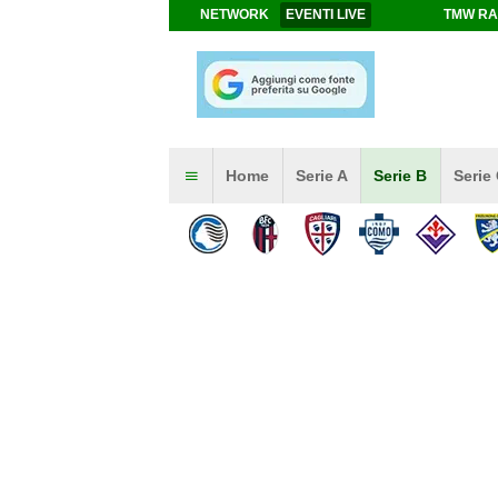
NETWORK
EVENTI LIVE
TMW RA
Home
Serie A
Serie B
Serie