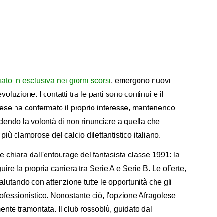
to in esclusiva nei giorni scorsi
, emergono nuovi
oluzione. I contatti tra le parti sono continui e il
golese ha confermato il proprio interesse, mantenendo
dendo la volontà di non rinunciare a quella che
iù clamorose del calcio dilettantistico italiano.
one chiara dall'entourage del fantasista classe 1991: la
uire la propria carriera tra Serie A e Serie B. Le offerte,
valutando con attenzione tutte le opportunità che gli
rofessionistico. Nonostante ciò, l'opzione Afragolese
nte tramontata. Il club rossoblù, guidato dal