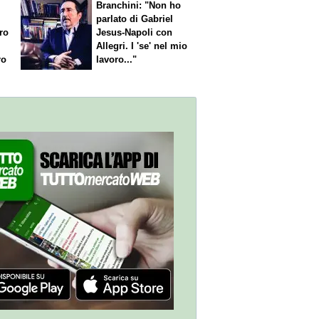
Branchini: "Non ho
parlato di Gabriel
aro
Jesus-Napoli con
Allegri. I 'se' nel mio
ro
lavoro..."