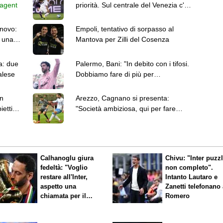
ee agent
priorità. Sul centrale del Venezia c'è
l'Ascoli
nnovo:
Empoli, tentativo di sorpasso al
 una
Mantova per Zilli del Cosenza
a: due
Palermo, Bani: "In debito con i tifosi.
alese
Dobbiamo fare di più per
conquistare la Serie A"
on
Arezzo, Cagnano si presenta:
iettivo
"Società ambiziosa, qui per fare
cose importanti"
Calhanoglu giura
Chivu: "Inter puzz
fedeltà: "Voglio
non completo".
restare all'Inter,
Intanto Lautaro e
aspetto una
Zanetti telefonano
chiamata per il
Romero
rinnovo"