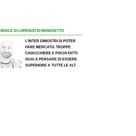
ORIALE DI LORENZO DI BENEDETTO
L'INTER DIMOSTRI DI POTER
FARE MERCATO. TROPPE
CHIACCHIERE E POCHI FATTI:
GUAI A PENSARE DI ESSERE
SUPERIORE A TUTTE LE ALTRE
A PRESCINDERE. JUVE, IL
PORTIERE PUÒ DIVENTARE UN
"PROBLEMA". MILAN-LEAO,
SERVE UNA DECISIONE NETTA