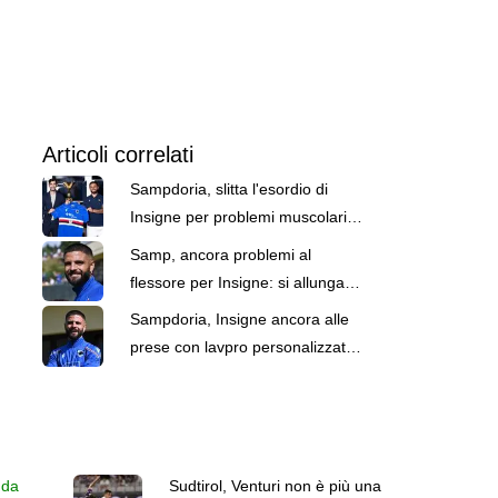
Articoli correlati
Sampdoria, slitta l'esordio di
Insigne per problemi muscolari.
Le ipotesi di rientro in campo
Samp, ancora problemi al
flessore per Insigne: si allungano
i tempi per rivederlo in campo
Sampdoria, Insigne ancora alle
prese con lavpro personalizzato.
Un po' di campo per Begic
 da
Sudtirol, Venturi non è più una