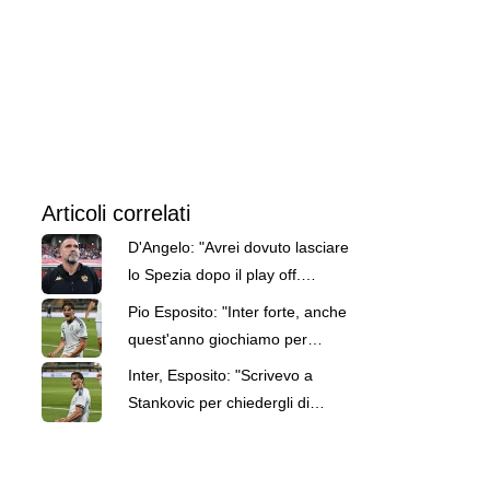
Articoli correlati
D'Angelo: "Avrei dovuto lasciare
lo Spezia dopo il play off.
Ritorno? Da ultimo dei romantici"
Pio Esposito: "Inter forte, anche
quest'anno giochiamo per
vincere. Italia? Ci tengo
Inter, Esposito: "Scrivevo a
tantissimo"
Stankovic per chiedergli di
tornare. Fantastico ritrovarlo in
squadra"