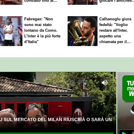
contratto fino al
giocare l'amichevo
2027
di sabato
Fabregas: "Non
Calhanoglu giura
sono mai stato
fedeltà: "Voglio
lontano da Como.
restare all'Inter,
L’Inter è la più forte
aspetto una
d’Italia"
chiamata per il
rinnovo"
U SUL MERCATO DEL MILAN RIUSCIRÀ O SARÀ UN