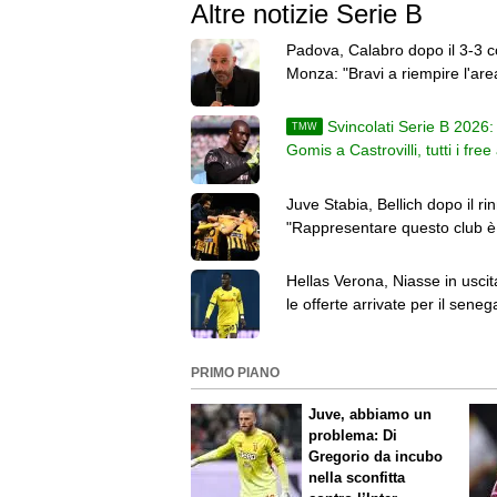
Altre notizie Serie B
Padova, Calabro dopo il 3-3 c
Monza: "Bravi a riempire l'ar
non è piaciuta una cosa"
Svincolati Serie B 2026:
TMW
Gomis a Castrovilli, tutti i fr
Juve Stabia, Bellich dopo il ri
"Rappresentare questo club è
responsabilità"
Hellas Verona, Niasse in uscit
le offerte arrivate per il seneg
PRIMO PIANO
Juve, abbiamo un
problema: Di
Gregorio da incubo
nella sconfitta