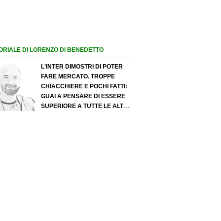
ORIALE DI LORENZO DI BENEDETTO
L'INTER DIMOSTRI DI POTER
FARE MERCATO. TROPPE
CHIACCHIERE E POCHI FATTI:
GUAI A PENSARE DI ESSERE
SUPERIORE A TUTTE LE ALTRE
A PRESCINDERE. JUVE, IL
PORTIERE PUÒ DIVENTARE UN
"PROBLEMA". MILAN-LEAO,
SERVE UNA DECISIONE NETTA