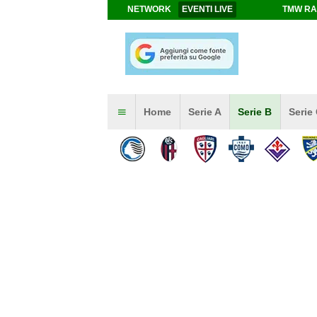
NETWORK
EVENTI LIVE
TMW RA
Home
Serie A
Serie B
Serie