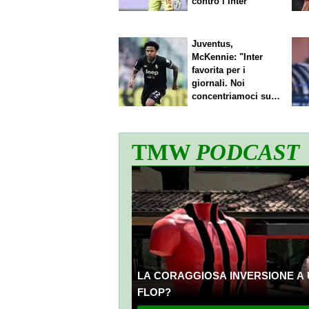
contro l’Inter
Juventus,
McKennie: "Inter
favorita per i
giornali. Noi
concentriamoci sul
nostro gioco"
TMW
PODCAST
LA CORAGGIOSA INVERSIONE A 
FLOP?