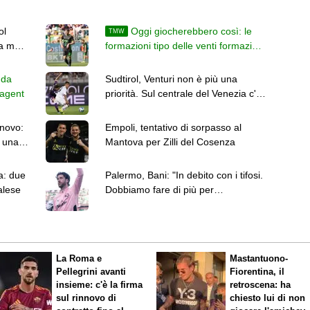
ol
Oggi giocherebbero così: le
TMW
ea ma
formazioni tipo delle venti formazioni
di Serie B
 da
Sudtirol, Venturi non è più una
ee agent
priorità. Sul centrale del Venezia c'è
l'Ascoli
nnovo:
Empoli, tentativo di sorpasso al
 una
Mantova per Zilli del Cosenza
a: due
Palermo, Bani: "In debito con i tifosi.
alese
Dobbiamo fare di più per
conquistare la Serie A"
La Roma e
Mastantuono-
Pellegrini avanti
Fiorentina, il
insieme: c'è la firma
retroscena: ha
sul rinnovo di
chiesto lui di non