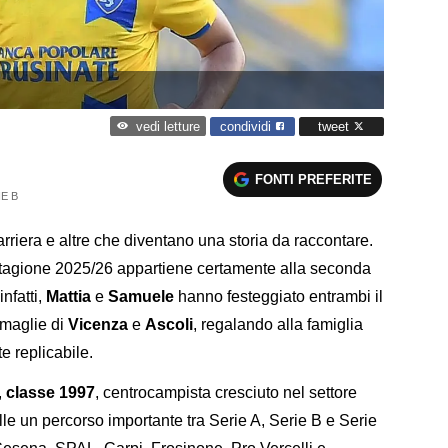
condividi
tweet
vedi letture
FONTI PREFERITE
E B
riera e altre che diventano una storia da raccontare.
tagione 2025/26 appartiene certamente alla seconda
nfatti,
Mattia
e
Samuele
hanno festeggiato entrambi il
 maglie di
Vicenza
e
Ascoli
, regalando alla famiglia
e replicabile.
,
classe 1997
, centrocampista cresciuto nel settore
lle un percorso importante tra Serie A, Serie B e Serie