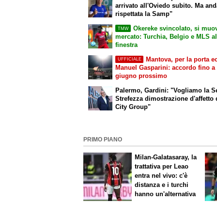
arrivato all'Oviedo subito. Ma an
rispettata la Samp"
Okereke svincolato, si muov
TMW
mercato: Turchia, Belgio e MLS al
finestra
Mantova, per la porta e
UFFICIALE
Manuel Gasparini: accordo fino a
giugno prossimo
Palermo, Gardini: "Vogliamo la Se
Strefezza dimostrazione d'affetto 
City Group"
PRIMO PIANO
Milan-Galatasaray, la
trattativa per Leao
entra nel vivo: c'è
distanza e i turchi
hanno un'alternativa