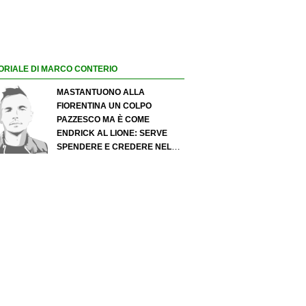
ORIALE DI MARCO CONTERIO
MASTANTUONO ALLA
FIORENTINA UN COLPO
PAZZESCO MA È COME
ENDRICK AL LIONE: SERVE
SPENDERE E CREDERE NELLO
SCOUTING PER I MIGLIORI
TALENTI. GIOVANI ITALIANI:
ATTENZIONE PERCHÉ
QUALCOSA STA CAMBIANDO
DAVVERO