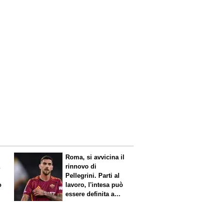
Roma, si avvicina il
a
rinnovo di
Pellegrini. Parti al
o
lavoro, l'intesa può
essere definita a
breve