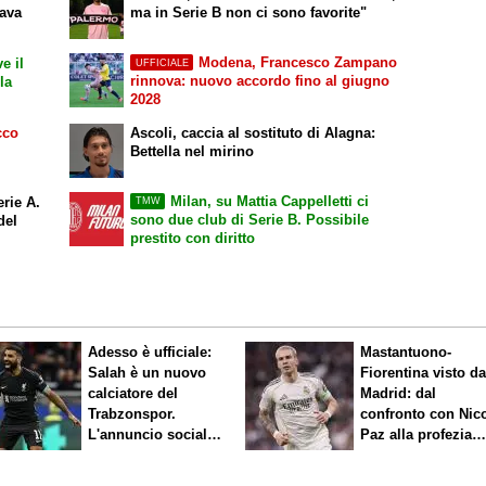
dava
ma in Serie B non ci sono favorite"
Modena, Francesco Zampano
e il
UFFICIALE
rinnova: nuovo accordo fino al giugno
la
2028
cco
Ascoli, caccia al sostituto di Alagna:
Bettella nel mirino
Milan, su Mattia Cappelletti ci
rie A.
TMW
sono due club di Serie B. Possibile
del
prestito con diritto
Adesso è ufficiale:
Mastantuono-
Salah è un nuovo
Fiorentina visto d
calciatore del
Madrid: dal
Trabzonspor.
confronto con Nic
L'annuncio social
Paz alla profezia
del club
sulla Serie A