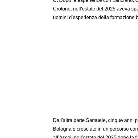
C. Dopo le esperienze con Lanciano, C
Crotone, nell'estate del 2025 aveva spo
uomini d'esperienza della formazione bia
Dall'altra parte Samuele, cinque anni 
Bologna e cresciuto in un percorso comp
all'Ascoli nell'estate del 2025 dopo la 