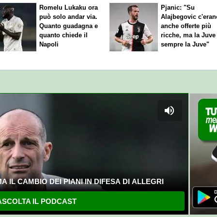
Romelu Lukaku ora
Pjanic: "Su
può solo andar via.
Alajbegovic c'eran
Quanto guadagna e
anche offerte più
quanto chiede il
ricche, ma la Juve
Napoli
sempre la Juve"
 IL CAMBIO DEI PIANI IN DIFESA DI ALLEGRI
SCOLTA IL PODCAST