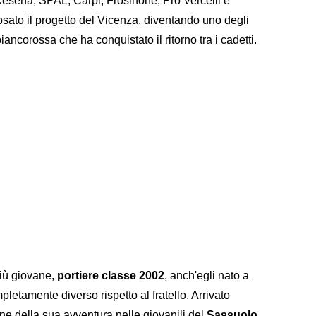
esena, SPAL, Carpi, Frosinone, Pro Vercelli e
sato il progetto del Vicenza, diventando uno degli
ncorossa che ha conquistato il ritorno tra i cadetti.
più giovane,
portiere classe 2002
, anch'egli nato a
letamente diverso rispetto al fratello. Arrivato
fine della sua avventura nelle giovanili del
Sassuolo
,