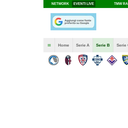
NETWORK
EVENTI LIVE
TMW RA
Home
Serie A
Serie B
Serie