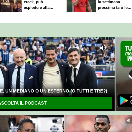
crack, può
la settimana
esplodere alla
prossima farò le
Fiorentina"
scelte"
, UN MEDIANO O UN ESTERNO (O TUTTI E TRE?)
SCOLTA IL PODCAST