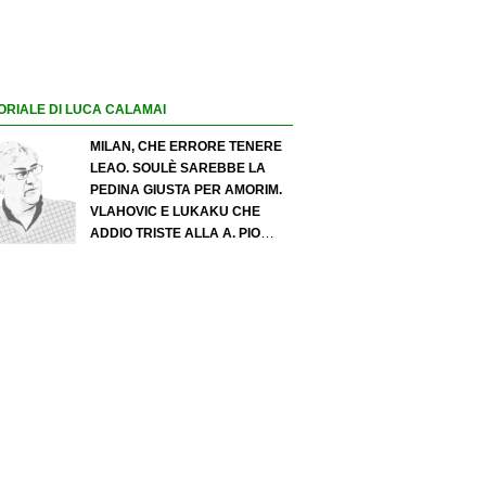
ORIALE DI LUCA CALAMAI
MILAN, CHE ERRORE TENERE
LEAO. SOULÈ SAREBBE LA
PEDINA GIUSTA PER AMORIM.
VLAHOVIC E LUKAKU CHE
ADDIO TRISTE ALLA A. PIO
ESPOSITO PUÒ SPOSTARE IL
VALORE DELL’INTER. COSA
CHIEDO A ZOLA