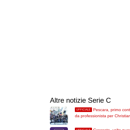
Altre notizie Serie C
Pescara, primo cont
UFFICIALE
da professionista per Christia
D'Errico: ha firmato fino al 20
Grosseto, volto nuo
UFFICIALE