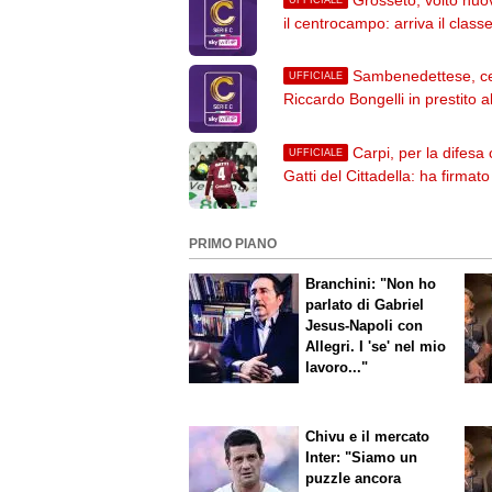
il centrocampo: arriva il class
Kauan Savini
Sambenedettese, c
UFFICIALE
Riccardo Bongelli in prestito al
Triestina
Carpi, per la difesa 
UFFICIALE
Gatti del Cittadella: ha firmato
biennale
PRIMO PIANO
Branchini: "Non ho
parlato di Gabriel
Jesus-Napoli con
Allegri. I 'se' nel mio
lavoro..."
Chivu e il mercato
Inter: "Siamo un
puzzle ancora