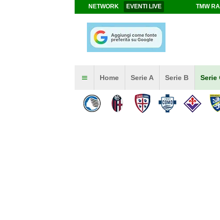
NETWORK
EVENTI LIVE
TMW RA
Home
Serie A
Serie B
Serie