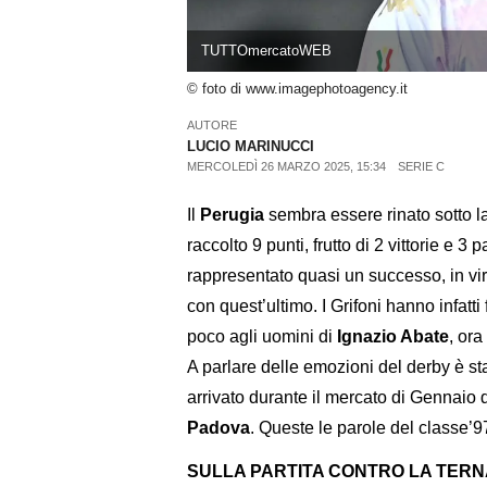
TUTTOmercatoWEB
© foto di www.imagephotoagency.it
AUTORE
LUCIO MARINUCCI
MERCOLEDÌ 26 MARZO 2025, 15:34
SERIE C
Il
Perugia
sembra essere rinato sotto l
raccolto 9 punti, frutto di 2 vittorie e 
rappresentato quasi un successo, in virt
con quest’ultimo. I Grifoni hanno infatti
poco agli uomini di
Ignazio Abate
, ora
A parlare delle emozioni del derby è st
arrivato durante il mercato di Gennaio
Padova
. Queste le parole del classe’97
SULLA PARTITA CONTRO LA TER