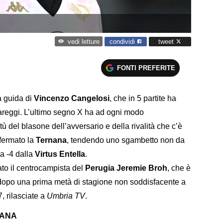
condividi
tweet
vedi letture
FONTI PREFERITE
a guida di
Vincenzo Cangelosi
, che in 5 partite ha
3 pareggi. L’ultimo segno X ha ad ogni modo
ù del blasone dell’avversario e della rivalità che c’è
 fermato la
Ternana
, tendendo uno sgambetto non da
 a -4 dalla
Virtus Entella
.
ato il centrocampista del
Perugia Jeremie Broh
, che è
 dopo una prima metà di stagione non soddisfacente a
, rilasciate a
Umbria TV
.
NANA