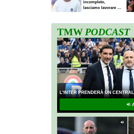
incompleto,
lasciamo lavorare i
nostri direttori"
TMW
PODCAST
L'INTER PRENDERÀ UN CENTRALE
A