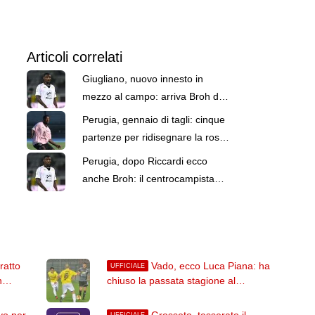
Articoli correlati
Giugliano, nuovo innesto in
mezzo al campo: arriva Broh dal
Perugia. Il comunicato
Perugia, gennaio di tagli: cinque
partenze per ridisegnare la rosa.
Broh verso Malta
Perugia, dopo Riccardi ecco
anche Broh: il centrocampista
firma fino a giugno 2026
ratto
Vado, ecco Luca Piana: ha
UFFICIALE
n
chiuso la passata stagione al
29
Pontedera
vo per
Grosseto, tesserato il
UFFICIALE