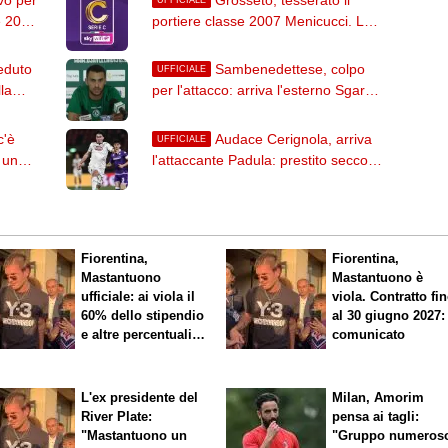
e 2007
portiere classe 2007 Menicucci. Lo
scorso anno era al Bra
eduto
Sambenedettese, colpo
UFFICIALE
la
per l'attacco: arriva l'esterno Sgarbi
dal Napoli
c'è
Audace Cerignola, arriva
UFFICIALE
 un
l'attaccante Padula: prestito secco
dal Torino
Fiorentina,
Fiorentina,
Mastantuono
Mastantuono è
ufficiale: ai viola il
viola. Contratto fi
60% dello stipendio
al 30 giugno 2027: 
e altre percentuali
comunicato
legate ai risultati
L'ex presidente del
Milan, Amorim
River Plate:
pensa ai tagli:
"Mastantuono un
"Gruppo numeros