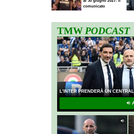
al 30 giugno 2027: il
comunicato
TMW
PODCAST
L'INTER PRENDERÀ UN CENTRALE
A