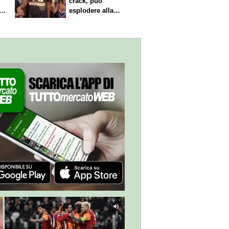
crack, può
i
esplodere alla
Fiorentina"