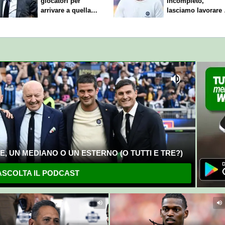
giocatori per
incompleto,
arrivare a quella
lasciamo lavorare 
cifra"
nostri direttori"
, UN MEDIANO O UN ESTERNO (O TUTTI E TRE?)
SCOLTA IL PODCAST