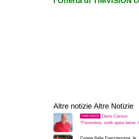
l’Offerta di TIMVISION 
Altre notizie Altre Notizie
Dario Canovi:
TMW RADIO
"Fiorentina, soldi spesi bene. I
prossimo anno lotterà per l'E
Coppa Italia Frecciarossa, le