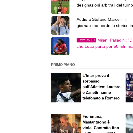
designazioni arbitrali del turno
preliminare
Addio a Stefano Marcelli: il
giornalismo perde lo storico in
della Rai
Milan, Palladini: "Di
TMW RADIO
che Leao parta per 50 mln m
Amorim può..."
PRIMO PIANO
L'Inter prova il
sorpasso
sull'Atletico: Lautaro
e Zanetti hanno
telefonato a Romero
Fiorentina,
Mastantuono è
viola. Contratto fino