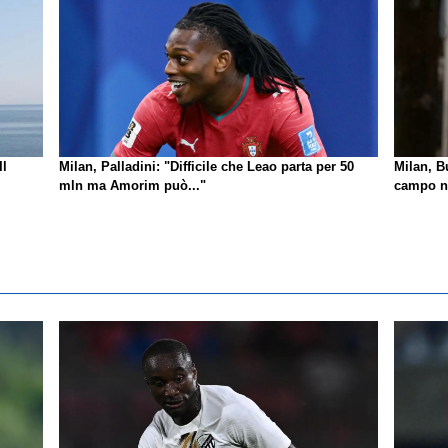
Il
Milan, Palladini: "Difficile che Leao parta per 50
Milan, B
mln ma Amorim può..."
campo no