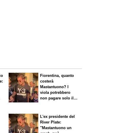
io
Fiorentina, quanto
e:
costerà
Mastantuono? I
viola potrebbero
a
non pagare solo il
60% dello stipendio
L'ex presidente del
River Plate:
"Mastantuono un