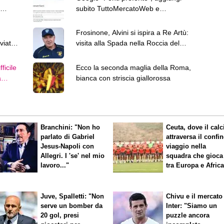
subito TuttoMercatoWeb e
personalizza le tue notizie
Frosinone, Alvini si ispira a Re Artù:
viato
visita alla Spada nella Roccia del
Terminillo
fficile
Ecco la seconda maglia della Roma,
a
bianca con striscia giallorossa
Branchini: "Non ho
Ceuta, dove il calc
parlato di Gabriel
attraversa il confin
Jesus-Napoli con
viaggio nella
Allegri. I 'se' nel mio
squadra che gioca
lavoro..."
tra Europa e Afric
Juve, Spalletti: "Non
Chivu e il mercato
serve un bomber da
Inter: "Siamo un
20 gol, presi
puzzle ancora