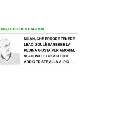
ORIALE DI LUCA CALAMAI
MILAN, CHE ERRORE TENERE
LEAO. SOULÈ SAREBBE LA
PEDINA GIUSTA PER AMORIM.
VLAHOVIC E LUKAKU CHE
ADDIO TRISTE ALLA A. PIO
ESPOSITO PUÒ SPOSTARE IL
VALORE DELL’INTER. COSA
CHIEDO A ZOLA