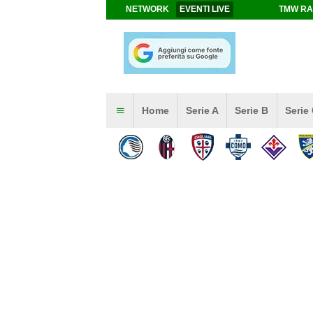
NETWORK
EVENTI LIVE
TMW RA
Home
Serie A
Serie B
Serie