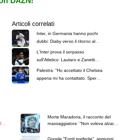
con DAZN!
Articoli correlati
Inter, in Germania hanno pochi
dubbi: Diaby verso il ritorno al
Leverkusen
L'Inter prova il sorpasso
sull'Atletico: Lautaro e Zanetti
hanno telefonato a Romero
Palestra: "Ho accettato il Chelsea
appena mi ha contattato. Spero
di diventare il miglior difensore"
Morte Maradona, il racconto del
l
massaggiatore: "Non voleva alzarsi
uropa"
né mangiare"
Google "Fonti preferite", aggiungi