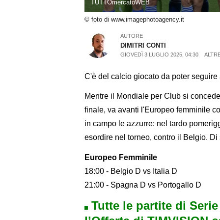
TUTTOmercatoWEB
© foto di www.imagephotoagency.it
AUTORE
DIMITRI CONTI
GIOVEDÌ 3 LUGLIO 2025, 04:30
ALTRE
C'è del calcio giocato da poter seguire
Mentre il Mondiale per Club si concede 
finale, va avanti l'Europeo femminile c
in campo le azzurre: nel tardo pomeriggi
esordire nel torneo, contro il Belgio. Di
Europeo Femminile
18:00 - Belgio D vs Italia D
21:00 - Spagna D vs Portogallo D
Tutte le partite di Seri