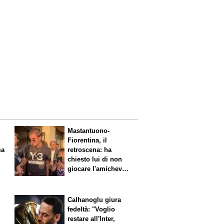
Mastantuono-
Fiorentina, il
retroscena: ha
chiesto lui di non
giocare l'amichevole
di sabato
Calhanoglu giura
fedeltà: "Voglio
restare all'Inter,