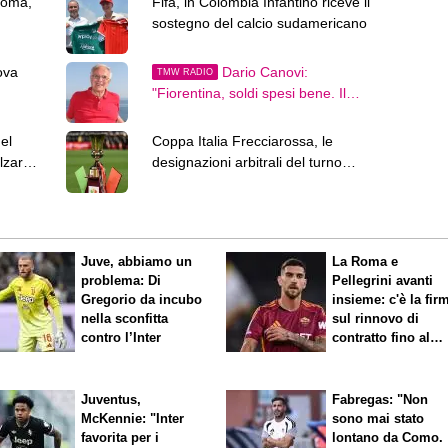
Roma,
Fifa, in Colombia Infantino riceve il
sostegno del calcio sudamericano
ova
Dario Canovi:
TMW RADIO
"Fiorentina, soldi spesi bene. Il
prossimo anno lotterà per l'Europa"
el
Coppa Italia Frecciarossa, le
zarsi
designazioni arbitrali del turno
preliminare
Juve, abbiamo un
La Roma e
problema: Di
Pellegrini avanti
Gregorio da incubo
insieme: c'è la firma
nella sconfitta
sul rinnovo di
contro l’Inter
contratto fino al
2027
Juventus,
Fabregas: "Non
McKennie: "Inter
sono mai stato
favorita per i
lontano da Como.