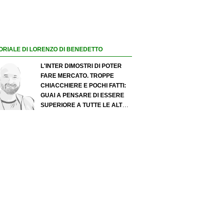
ORIALE DI LORENZO DI BENEDETTO
L'INTER DIMOSTRI DI POTER
FARE MERCATO. TROPPE
CHIACCHIERE E POCHI FATTI:
GUAI A PENSARE DI ESSERE
SUPERIORE A TUTTE LE ALTRE
A PRESCINDERE. JUVE, IL
PORTIERE PUÒ DIVENTARE UN
"PROBLEMA". MILAN-LEAO,
SERVE UNA DECISIONE NETTA