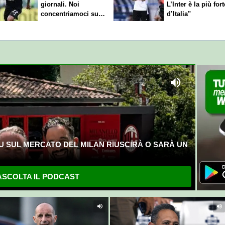
giornali. Noi
L’Inter è la più fort
concentriamoci sul
d’Italia"
nostro gioco"
U SUL MERCATO DEL MILAN RIUSCIRÀ O SARÀ UN
SCOLTA IL PODCAST