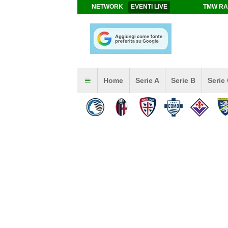
NETWORK
EVENTI LIVE
TMW RA
Home
Serie A
Serie B
Serie