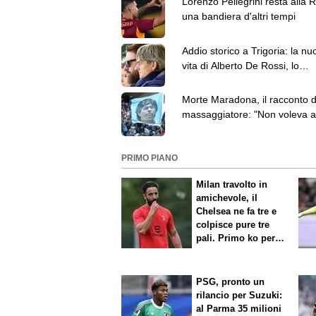
Lorenzo Pellegrini resta alla 
una bandiera d'altri tempi
Addio storico a Trigoria: la nu
vita di Alberto De Rossi, lo
scopritore di talenti
Morte Maradona, il racconto d
massaggiatore: "Non voleva al
né mangiare"
PRIMO PIANO
Milan travolto in
amichevole, il
Chelsea ne fa tre e
colpisce pure tre
pali. Primo ko per
Amorim
PSG, pronto un
rilancio per Suzuki:
al Parma 35 milioni