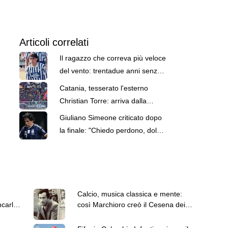
Articoli correlati
Il ragazzo che correva più veloce
del vento: trentadue anni senza
Giuseppe Campione
Catania, tesserato l'esterno
Christian Torre: arriva dalla
Primavera del Napoli
Giuliano Simeone criticato dopo
la finale: "Chiedo perdono, dolore
che non riesco a descrivere"
Calcio, musica classica e mente:
ncarlo
così Marchioro creò il Cesena dei
Miracoli