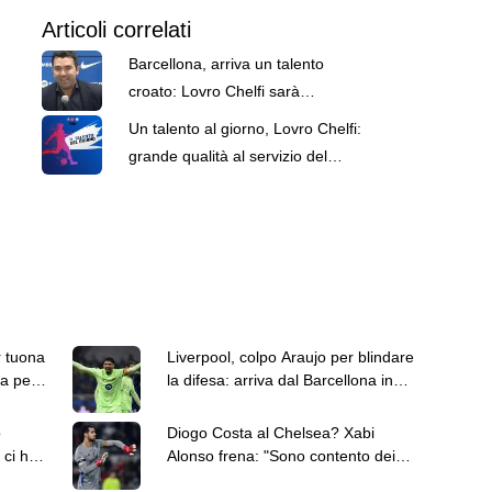
Articoli correlati
Barcellona, arriva un talento
croato: Lovro Chelfi sarà
aggregato alla Juvenil A
Un talento al giorno, Lovro Chelfi:
grande qualità al servizio del
Barça Atlètic
r tuona
Liverpool, colpo Araujo per blindare
ta per
la difesa: arriva dal Barcellona in
prestito con diritto
ò
Diogo Costa al Chelsea? Xabi
 ci ha
Alonso frena: "Sono contento dei
portieri che ho"