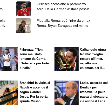
Grillitsch occasione a parametro
to
zero. Dalla Germania: Italia possibile
gico
destinazione
ella
Flop alla Roma, può finire da un ex
rrivo
Roma: Bryan Zaragoza nel mirino di
Monchi
Fabregas: "Non
Calhanoglu giura
sono mai stato
fedeltà: "Voglio
lontano da Como.
restare all'Inter,
L’Inter è la più forte
aspetto una
d’Italia"
chiamata per il
rinnovo"
Branchini fa visita al
Lazio, accordo col
Napoli e accende il
Benfica per
sogno Gabriel
Ivanovic: la palla
Jesus. Per la porta
passa al giocatore
spunta Musso
c'è anche il Lens