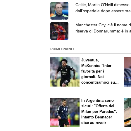
Celtic, Martin O'Neill dimesso
dall'ospedale dopo essere sta
sottoposto a intervento chirur
Manchester City, c'è il nome d
riserva di Donnarumma: è in a
Geronimo Rulli
PRIMO PIANO
Juventus,
McKennie: "Inter
favorita per i
giornali. Noi
concentriamoci sul
nostro gioco"
In Argentina sono
sicuri: "Offerta del
Milan per Paredes".
Intanto Bennacer
dice
au revoir