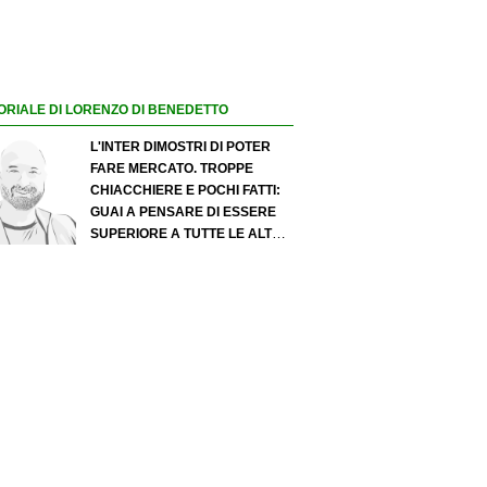
ORIALE DI LORENZO DI BENEDETTO
L'INTER DIMOSTRI DI POTER
FARE MERCATO. TROPPE
CHIACCHIERE E POCHI FATTI:
GUAI A PENSARE DI ESSERE
SUPERIORE A TUTTE LE ALTRE
A PRESCINDERE. JUVE, IL
PORTIERE PUÒ DIVENTARE UN
"PROBLEMA". MILAN-LEAO,
SERVE UNA DECISIONE NETTA