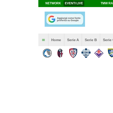
NETWORK
EVENTI LIVE
TMW RA
Home
Serie A
Serie B
Serie