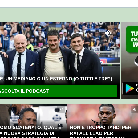
, UN MEDIANO O UN ESTERNO (O TUTTI E TRE?)
SCOLTA IL PODCAST
OMO SCATENATO: QUAL È
NON È TROPPO TARDI PER
A NUOVA STRATEGIA DI
RAFAEL LEAO PER