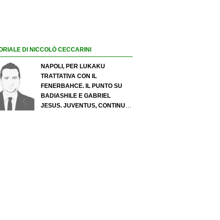
ORIALE DI NICCOLÒ CECCARINI
NAPOLI, PER LUKAKU
TRATTATIVA CON IL
FENERBAHCE. IL PUNTO SU
BADIASHILE E GABRIEL
JESUS. JUVENTUS, CONTINUA
IL PRESSING SU LUKUMI E IN
ATTACCO SI INSISTE PER
ZIRKZEE. PER SUZUKI
OFFERTA DA 35 MILIONI DEL
PSG