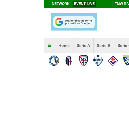
NETWORK
EVENTI LIVE
TMW RA
Home
Serie A
Serie B
Serie