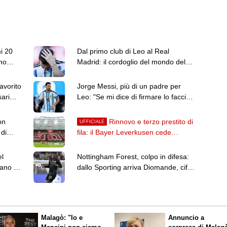
vederlo giocare"
i 20
Dal primo club di Leo al Real
amo
Madrid: il cordoglio del mondo del
calcio per Jorge Messi
avorito
Jorge Messi, più di un padre per
sari
Leo: "Se mi dice di firmare lo faccio
senza guardare"
on
Rinnovo e terzo prestito di
UFFICIALE
 di
fila: il Bayer Leverkusen cede
Mbamba in Ligue 1
el
Nottingham Forest, colpo in difesa:
mano e
dallo Sporting arriva Diomande, cifre
e dettagli
Malagò: "Io e
Annuncio a