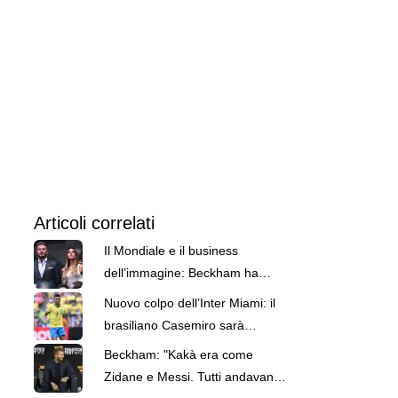
Articoli correlati
Il Mondiale e il business
dell’immagine: Beckham ha
guadagnato 22 milioni dagli
Nuovo colpo dell’Inter Miami: il
sponsor
brasiliano Casemiro sarà
compagno di Messi
Beckham: "Kakà era come
Zidane e Messi. Tutti andavano a