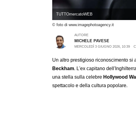
TUTTOmercatoWEB
© foto di www.imagephotoagency.it
AUTORE
MICHELE PAVESE
MERCOLEDÌ 3 GIUGNO 2026, 10:39
C
Un altro prestigioso riconoscimento si 
Beckham
. L'ex capitano dell'Inghilterr
una stella sulla celebre
Hollywood Wa
spettacolo e della cultura popolare.