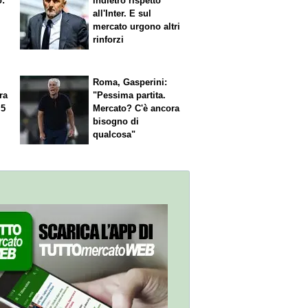
ò:
indietro rispetto
all'Inter. E sul
mercato urgono altri
rinforzi
Roma, Gasperini:
ra
"Pessima partita.
 5
Mercato? C'è ancora
n
bisogno di
qualcosa"