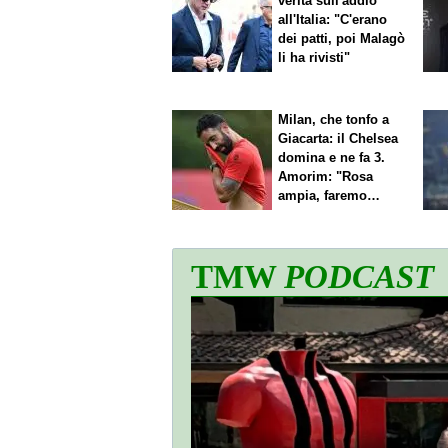
verità sull'addio
all'Italia: "C'erano
dei patti, poi Malagò
li ha rivisti"
Milan, che tonfo a
Giacarta: il Chelsea
domina e ne fa 3.
Amorim: "Rosa
ampia, faremo
scelte"
TMW
PODCAST