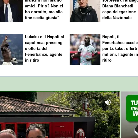
Mancini non siamo
sorpresa di Malag
amici. Pirlo? Non ci
Diana Bianchedi
ho dormito, ma alla
capo delegazione
fine scelta giusta"
della Nazionale
Lukaku e il Napoli al
Napoli, il
capolinea: pressing
Fenerbahce accele
e offerta del
per Lukaku: offerti
Fenerbahce, agente
milioni, l'agente i
in ritiro
ritiro