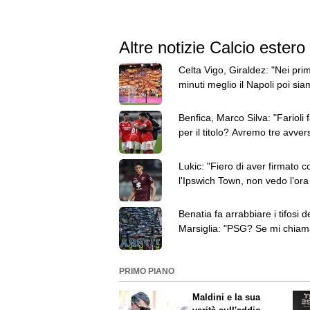
Altre notizie Calcio estero
Celta Vigo, Giraldez: "Nei prim
minuti meglio il Napoli poi si
cresciuti man mano"
Benfica, Marco Silva: "Farioli f
per il titolo? Avremo tre avver
molto competitivi"
Lukic: "Fiero di aver firmato c
l'Ipswich Town, non vedo l’ora
giocare a Portman Road"
Benatia fa arrabbiare i tifosi d
Marsiglia: "PSG? Se mi chia
mi conviene, ci vado"
PRIMO PIANO
Maldini e la sua