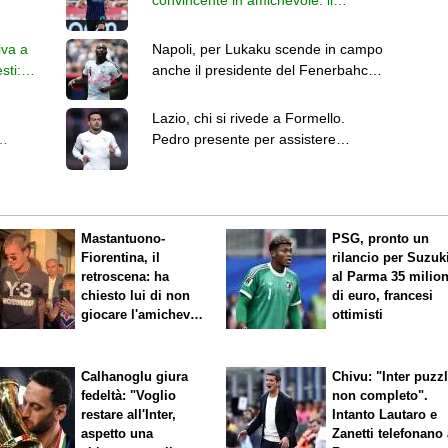
convincente in amichevole: il
ionato
francese si tiene stretta l'Inter
iva a
Napoli, per Lukaku scende in campo
sti:
anche il presidente del Fenerbahce:
novità a breve
Lazio, chi si rivede a Formello.
Pedro presente per assistere
i
all'allenamento di Gattuso
Mastantuono-
PSG, pronto un
Fiorentina, il
rilancio per Suzuk
retroscena: ha
al Parma 35 milion
chiesto lui di non
di euro, francesi
giocare l'amichevole
ottimisti
di sabato
Calhanoglu giura
Chivu: "Inter puzz
fedeltà: "Voglio
non completo".
restare all'Inter,
Intanto Lautaro e
aspetto una
Zanetti telefonano