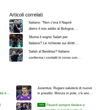
Articoli correlati
Italiano: "Non c'era il Napoli
dietro il mio addio al Bologna. Ho
rifiutato il Milan un anno fa"
Sfuma il sogno Salah per
Italiano? Le richieste sui diritti di
immagine hanno bloccato tutto
Salah al Besiktas? Italiano
conferma i contatti in corso con
la stella egiziana
Juventus, Rugani saluterà di nuovo
ità è
in prestito: Monza in pole, c'è anche
il Sassuolo
i
Pavard sempre titolare e
TMW