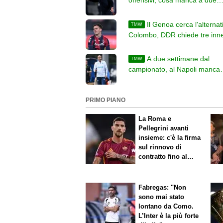
offensivi, cosa manca a due
settimane dall'inizio del camp
Il Genoa cerca l'alternat
TMW
Colombo, DDR chiede tre inne
cosa manca ai liguri
A due settimane dal
TMW
campionato, al Napoli manca
almeno un difensore. Altri colp
legati alle uscite
PRIMO PIANO
La Roma e
Pellegrini avanti
insieme: c'è la firma
sul rinnovo di
contratto fino al
2027
Fabregas: "Non
sono mai stato
lontano da Como.
L’Inter è la più forte