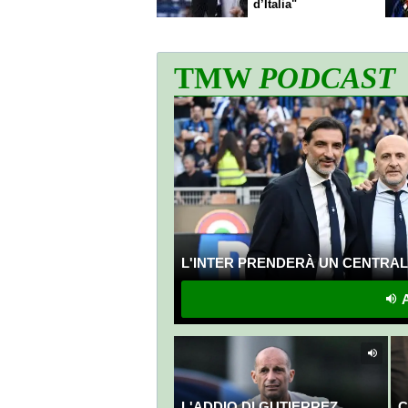
d’Italia"
TMW
PODCAST
L'INTER PRENDERÀ UN CENTRALE
A
L'ADDIO DI GUTIERREZ
C