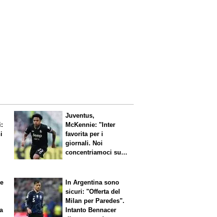
Juventus,
i:
McKennie: "Inter
i
favorita per i
giornali. Noi
concentriamoci sul
nostro gioco"
le
In Argentina sono
sicuri: "Offerta del
Milan per Paredes".
 a
Intanto Bennacer