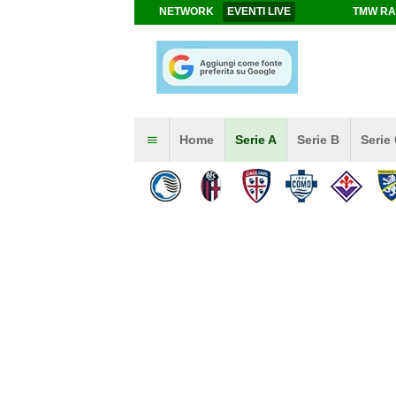
NETWORK
EVENTI LIVE
TMW RA
Home
Serie A
Serie B
Serie