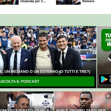
chiamata per il
Romero
rinnovo"
, UN MEDIANO O UN ESTERNO (O TUTTI E TRE?)
SCOLTA IL PODCAST
OMO SCATENATO: QUAL È
NON È TROPPO TARDI PER