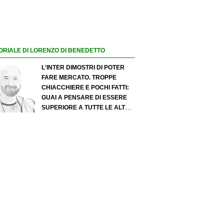
ORIALE DI LORENZO DI BENEDETTO
L'INTER DIMOSTRI DI POTER
FARE MERCATO. TROPPE
CHIACCHIERE E POCHI FATTI:
GUAI A PENSARE DI ESSERE
SUPERIORE A TUTTE LE ALTRE
A PRESCINDERE. JUVE, IL
PORTIERE PUÒ DIVENTARE UN
"PROBLEMA". MILAN-LEAO,
SERVE UNA DECISIONE NETTA