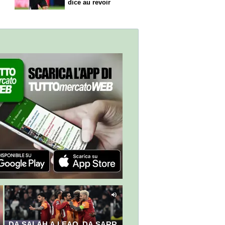
dice
au revoir
DA SALAH A LEAO, DA SARR