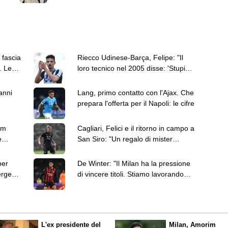
vuole stare qua"
 fascia
Riecco Udinese-Barça, Felipe: "Il
. Le
loro tecnico nel 2005 disse: 'Stupidi,
perché attaccarci?'"
anni
Lang, primo contatto con l'Ajax. Che
prepara l'offerta per il Napoli: le cifre
lm
Cagliari, Felici e il ritorno in campo a
e
San Siro: "Un regalo di mister
Pisacane"
per
De Winter: "Il Milan ha la pressione
erge
di vincere titoli. Stiamo lavorando
per questo"
L'ex presidente del
Milan, Amorim