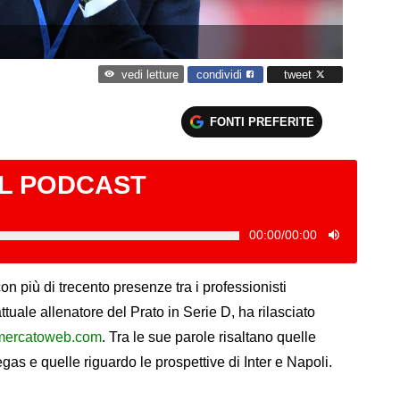
condividi
tweet
vedi letture
FONTI PREFERITE
IL PODCAST
00:00
/
00:00
con più di trecento presenze tra i professionisti
tuale allenatore del Prato in Serie D, ha rilasciato
mercatoweb.com
. Tra le sue parole risaltano quelle
egas e quelle riguardo le prospettive di Inter e Napoli.