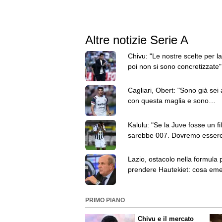
Altre notizie Serie A
Chivu: "Le nostre scelte per la
poi non si sono concretizzate"
parole sul mercato Inter
Cagliari, Obert: "Sono già sei 
con questa maglia e sono
orgoglioso"
Kalulu: "Se la Juve fosse un fi
sarebbe 007. Dovremo esser
motivati e carichi"
Lazio, ostacolo nella formula 
prendere Hautekiet: cosa em
dai contatti
PRIMO PIANO
Chivu e il mercato