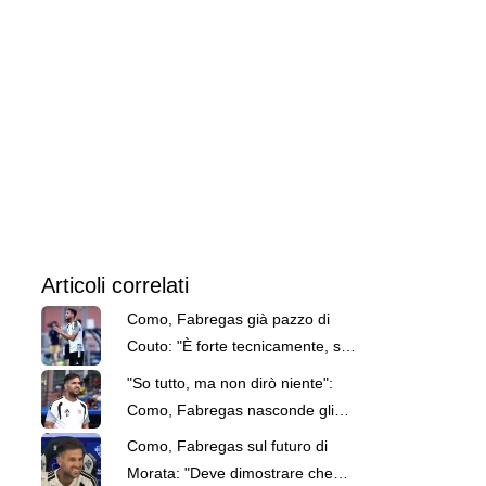
Articoli correlati
Como, Fabregas già pazzo di
Couto: "È forte tecnicamente, si
adatta bene a noi"
"So tutto, ma non dirò niente":
Como, Fabregas nasconde gli
affari per Chalobah e Couto
Como, Fabregas sul futuro di
Morata: "Deve dimostrare che