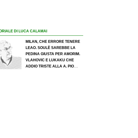
ORIALE DI LUCA CALAMAI
MILAN, CHE ERRORE TENERE
LEAO. SOULÈ SAREBBE LA
PEDINA GIUSTA PER AMORIM.
VLAHOVIC E LUKAKU CHE
ADDIO TRISTE ALLA A. PIO
ESPOSITO PUÒ SPOSTARE IL
VALORE DELL’INTER. COSA
CHIEDO A ZOLA