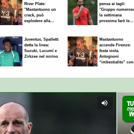
River Plate:
pensa ai tagli:
"Mastantuono un
"Gruppo numeros
crack, può
la settimana
esplodere alla
prossima farò le
Fiorentina"
scelte"
Juventus, Spalletti
Mastantuono
detta la linea:
accende Firenze:
Suzuki, Lucumí e
festa viola.
Zirkzee nel mirino
Antognoni
“imbestialito” con
Commisso