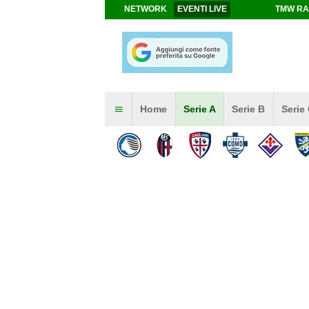
NETWORK
EVENTI LIVE
TMW RA
Home
Serie A
Serie B
Serie