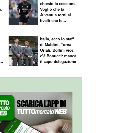
chiesto la cessione.
o,
Voglio che la
Juventus torni ai
livelli che le
competono"
Italia, ecco lo staff
di Maldini. Torna
Oriali, Bollini vice,
c’è Bonucci: manca
il capo delegazione