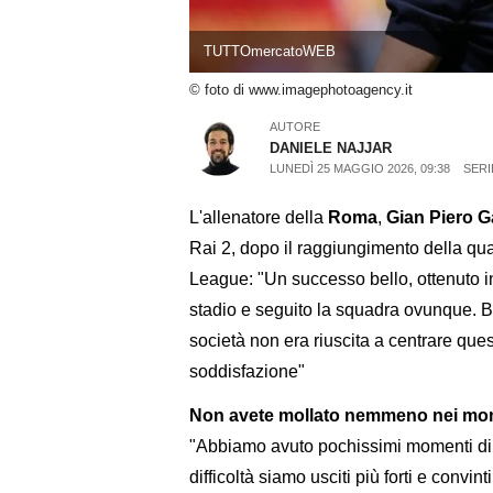
TUTTOmercatoWEB
© foto di www.imagephotoagency.it
AUTORE
DANIELE NAJJAR
LUNEDÌ 25 MAGGIO 2026, 09:38
SERI
L'allenatore della
Roma
,
Gian Piero G
Rai 2, dopo il raggiungimento della qu
League: "Un successo bello, ottenuto i
stadio e seguito la squadra ovunque. Bel
società non era riuscita a centrare que
soddisfazione"
Non avete mollato nemmeno nei mome
"Abbiamo avuto pochissimi momenti di d
difficoltà siamo usciti più forti e convi