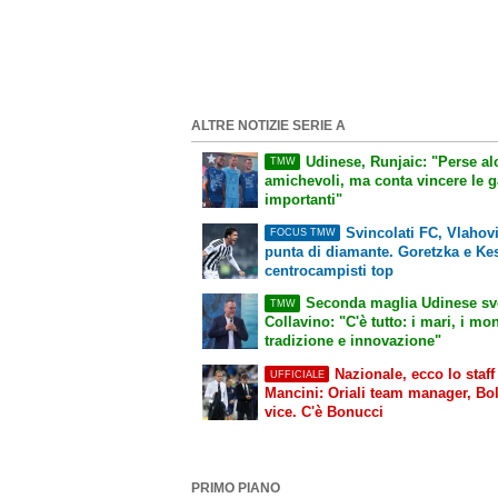
ALTRE NOTIZIE SERIE A
Udinese, Runjaic: "Perse al
TMW
amichevoli, ma conta vincere le g
importanti"
Svincolati FC, Vlahovi
FOCUS TMW
punta di diamante. Goretzka e Kes
centrocampisti top
Seconda maglia Udinese sve
TMW
Collavino: "C'è tutto: i mari, i mon
tradizione e innovazione"
Nazionale, ecco lo staff
UFFICIALE
Mancini: Oriali team manager, Bol
vice. C'è Bonucci
PRIMO PIANO