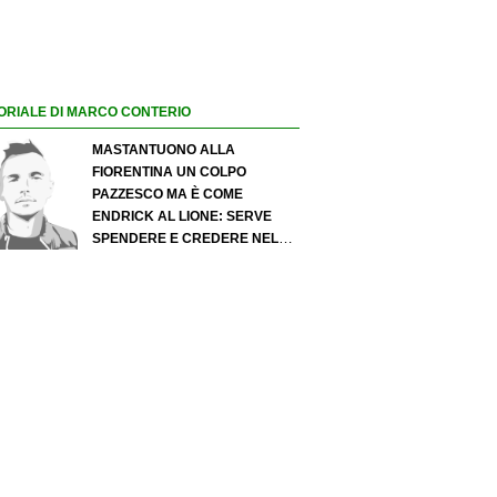
ORIALE DI MARCO CONTERIO
MASTANTUONO ALLA
FIORENTINA UN COLPO
PAZZESCO MA È COME
ENDRICK AL LIONE: SERVE
SPENDERE E CREDERE NELLO
SCOUTING PER I MIGLIORI
TALENTI. GIOVANI ITALIANI:
ATTENZIONE PERCHÉ
QUALCOSA STA CAMBIANDO
DAVVERO