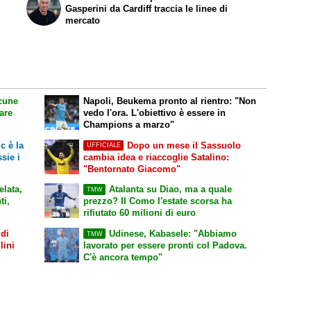
Gasperini da Cardiff traccia le linee di
mercato
cune
Napoli, Beukema pronto al rientro: "Non
are
vedo l'ora. L'obiettivo è essere in
Champions a marzo"
c è la
Dopo un mese il Sassuolo
UFFICIALE
sie i
cambia idea e riaccoglie Satalino:
"Bentornato Giacomo"
lata,
Atalanta su Diao, ma a quale
TMW
ti,
prezzo? Il Como l'estate scorsa ha
rifiutato 60 milioni di euro
 di
Udinese, Kabasele: "Abbiamo
TMW
lini
lavorato per essere pronti col Padova.
C'è ancora tempo"