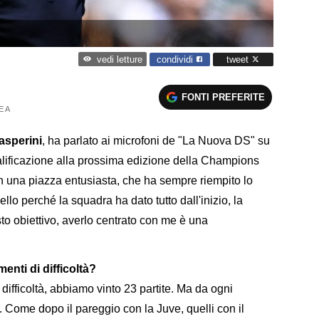
condividi
tweet
vedi letture
FONTI PREFERITE
E A
asperini
, ha parlato ai microfoni de "La Nuova DS" su
alificazione alla prossima edizione della Champions
n una piazza entusiasta, che ha sempre riempito lo
lo perché la squadra ha dato tutto dall'inizio, la
sto obiettivo, averlo centrato con me è una
nti di difficoltà?
ifficoltà, abbiamo vinto 23 partite. Ma da ogni
nti. Come dopo il pareggio con la Juve, quelli con il