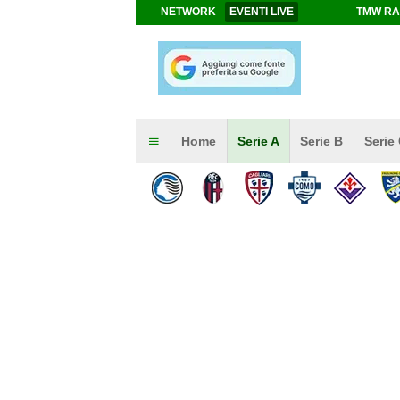
NETWORK
EVENTI LIVE
TMW RA
Home
Serie A
Serie B
Serie