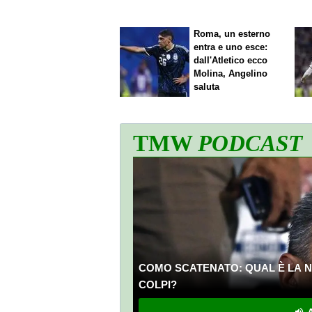
Roma, un esterno
entra e uno esce:
dall'Atletico ecco
Molina, Angelino
saluta
TMW
PODCAST
COMO SCATENATO: QUAL È LA N
COLPI?