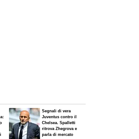
Segnali di vera
ca
:
Juventus contro il
o
Chelsea. Spalletti
ritrova Zhegrova e
i
parla di mercato