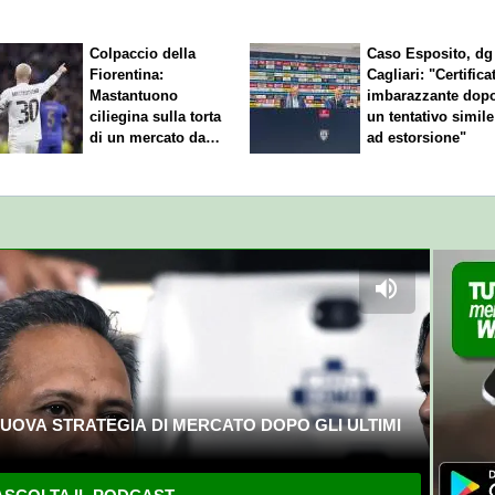
Colpaccio della
Caso Esposito, dg
Fiorentina:
Cagliari: "Certifica
Mastantuono
imbarazzante dop
ciliegina sulla torta
un tentativo simile
di un mercato da
ad estorsione"
sogno
UOVA STRATEGIA DI MERCATO DOPO GLI ULTIMI