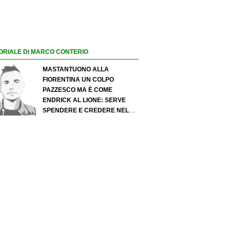
ORIALE DI MARCO CONTERIO
MASTANTUONO ALLA
FIORENTINA UN COLPO
PAZZESCO MA È COME
ENDRICK AL LIONE: SERVE
SPENDERE E CREDERE NELLO
SCOUTING PER I MIGLIORI
TALENTI. GIOVANI ITALIANI:
ATTENZIONE PERCHÉ
QUALCOSA STA CAMBIANDO
DAVVERO