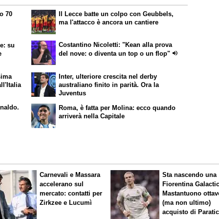
o 70
Il Lecce batte un colpo con Geubbels,
i
ma l'attacco è ancora un cantiere
Costantino Nicoletti: "Kean alla prova
e: su
e
del nove: o diventa un top o un flop"
sima
Inter, ulteriore crescita nel derby
ll'Italia
australiano finito in parità. Ora la
Juventus
onaldo.
Roma, è fatta per Molina: ecco quando
arriverà nella Capitale
Carnevali e Massara
Sta nascendo una
accelerano sul
Fiorentina
Galacti
mercato: contatti per
Mastantuono ottav
Zirkzee e Lucumì
(ma non ultimo)
acquisto di Paratic