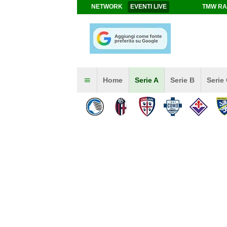
NETWORK
EVENTI LIVE
TMW RA
Home
Serie A
Serie B
Serie