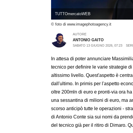
TUTTOmercatoWEB
© foto di www.imagephotoagency.it
AUTORE
ANTONIO GAITO
SABATO 13 GIUGNO 2026, 07:23
SERI
In attesa di poter annunciare Massimilia
tecnico per definire le varie strategie 
altissimo livello. Quest'aspetto è cent
dall'ultimo. In primis per l'aspetto eco
oltre 200mln di euro e pronti-via ora h
una sessantina di milioni di euro, ma an
scorso anticipò tutte le operazioni - st
di Antonio Conte sia sui nomi da prende
del tecnico già per il ritiro di Dimaro.