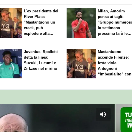
L'ex presidente del
Milan, Amorim
River Plate:
pensa ai tagli:
"Mastantuono un
"Gruppo numeros
crack, può
la settimana
esplodere alla
prossima farò le
Fiorentina"
scelte"
Juventus, Spalletti
Mastantuono
detta la linea:
accende Firenze:
Suzuki, Lucumí e
festa viola.
Zirkzee nel mirino
Antognoni
“imbestialito” con
Commisso