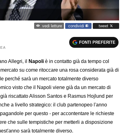
condividi
tweet
vedi letture
FONTI PREFERITE
E A
no Allegri, il
Napoli
è in contatto già da tempo col
di mercato su come ritoccare una rosa considerata già di
rale perché sarà un mercato totalmente diverso
nomico visto che il Napoli viene già da un mercato di
a già riscattato Alisson Santos e Rasmus Hojlund per
che a livello strategico: il club partenopeo l'anno
rapagandole per questo - per accontentare le richieste
re che sulle tempistiche per metterli a disposizione
 Quest'anno sarà totalmente diverso.