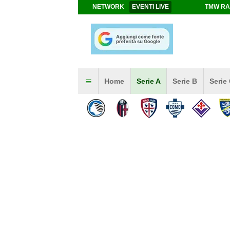
NETWORK
EVENTI LIVE
TMW RA
Home
Serie A
Serie B
Serie