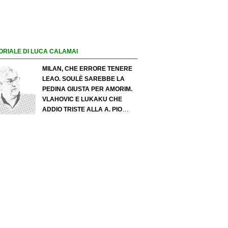
ORIALE DI LUCA CALAMAI
MILAN, CHE ERRORE TENERE
LEAO. SOULÈ SAREBBE LA
PEDINA GIUSTA PER AMORIM.
VLAHOVIC E LUKAKU CHE
ADDIO TRISTE ALLA A. PIO
ESPOSITO PUÒ SPOSTARE IL
VALORE DELL’INTER. COSA
CHIEDO A ZOLA