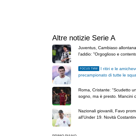
Altre notizie Serie A
Juventus, Cambiaso allontan
l'addio: "Orgoglioso e content
giocare qui"
I ritiri e le amichev
FOCUS TMW
precampionato di tutte le squ
Roma, Cristante: “Scudetto u
sogno, ma è presto. Mancini c
L’obiettivo è rinascere”
Nazionali giovanili, Favo pro
all'Under 19. Novità Costantin
Under 16