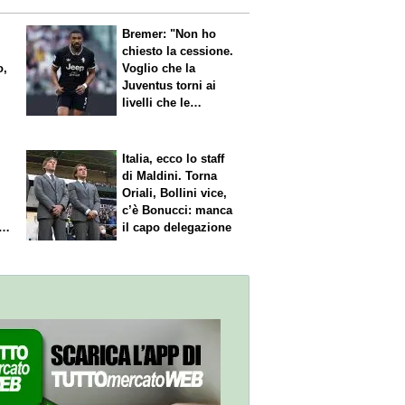
Bremer: "Non ho
chiesto la cessione.
o,
Voglio che la
Juventus torni ai
livelli che le
competono"
Italia, ecco lo staff
di Maldini. Torna
Oriali, Bollini vice,
c’è Bonucci: manca
il capo delegazione