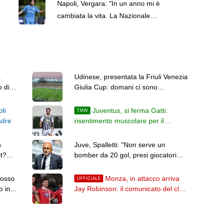
Napoli, Vergara: "In un anno mi è
cambiata la vita. La Nazionale
resta un sogno"
a
Udinese, presentata la Friuli Venezia
o di
Giulia Cup: domani ci sono
Barcellona e Nottingham Forest
oli
Juventus, si ferma Gatti:
TMW
adre
risentimento muscolare per il
difensore. Inter in dubbio
n
Juve, Spalletti: "Non serve un
t?
bomber da 20 gol, presi giocatori
per arrivare a quella cifra"
mosso
Monza, in attacco arriva
UFFICIALE
o in
Jay Robinson: il comunicato del club
e i dettagli