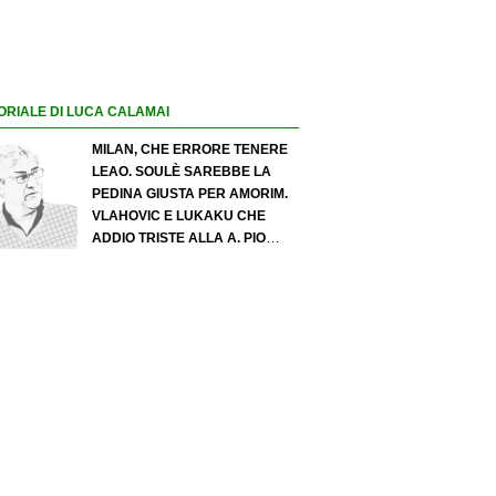
ORIALE DI LUCA CALAMAI
MILAN, CHE ERRORE TENERE
LEAO. SOULÈ SAREBBE LA
PEDINA GIUSTA PER AMORIM.
VLAHOVIC E LUKAKU CHE
ADDIO TRISTE ALLA A. PIO
ESPOSITO PUÒ SPOSTARE IL
VALORE DELL’INTER. COSA
CHIEDO A ZOLA