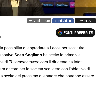
condividi
tweet
vedi letture
FONTI PREFERITE
E B
a possibilità di approdare a Lecce per sostituire
e sportivo
Sean Sogliano
ha scelto la prima via.
ne di
Tuttomercatoweb.com
il dirigente ha infatti
rà ancora per la società scaligera con l'obiettivo di
dalla scelta del prossimo allenatore che potrebbe essere