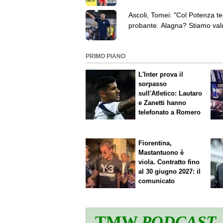
l'Hellas Verona
Ascoli, Tomei: "Col Potenza te
probante. Alagna? Stiamo val
come sostituirlo"
PRIMO PIANO
L'Inter prova il
sorpasso
sull'Atletico: Lautaro
e Zanetti hanno
telefonato a Romero
Fiorentina,
Mastantuono è
viola. Contratto fino
al 30 giugno 2027: il
comunicato
TMW
PODCAST