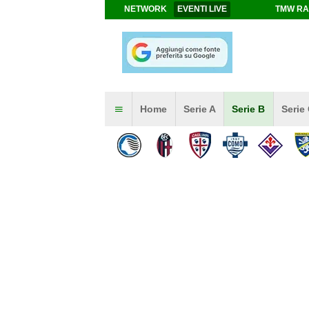
NETWORK
EVENTI LIVE
TMW RA
Home
Serie A
Serie B
Serie