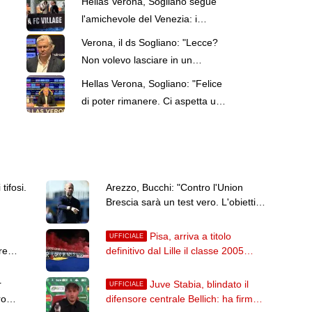
Hellas Verona, Sogliano segue
l'amichevole del Venezia: i
possibili nomi nel mirino
Verona, il ds Sogliano: "Lecce?
Non volevo lasciare in un
momento di difficoltà"
Hellas Verona, Sogliano: "Felice
di poter rimanere. Ci aspetta una
sfida complicata"
tifosi.
Arezzo, Bucchi: "Contro l'Union
Brescia sarà un test vero. L'obiettivo
resta la salvezza"
Pisa, arriva a titolo
UFFICIALE
re
definitivo dal Lille il classe 2005
Ichem Ferrah
r
Juve Stabia, blindato il
UFFICIALE
ro
difensore centrale Bellich: ha firmato