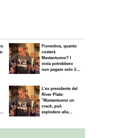
io
Fiorentina, quanto
e:
costerà
Mastantuono? I
viola potrebbero
a
non pagare solo il
60% dello stipendio
L'ex presidente del
River Plate:
"Mastantuono un
crack, può
i
esplodere alla
Fiorentina"