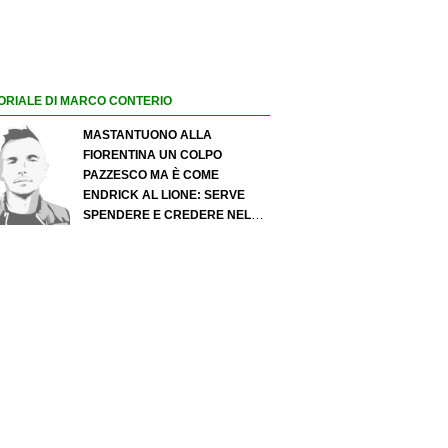
ORIALE DI MARCO CONTERIO
MASTANTUONO ALLA
FIORENTINA UN COLPO
PAZZESCO MA È COME
ENDRICK AL LIONE: SERVE
SPENDERE E CREDERE NELLO
SCOUTING PER I MIGLIORI
TALENTI. GIOVANI ITALIANI:
ATTENZIONE PERCHÉ
QUALCOSA STA CAMBIANDO
DAVVERO