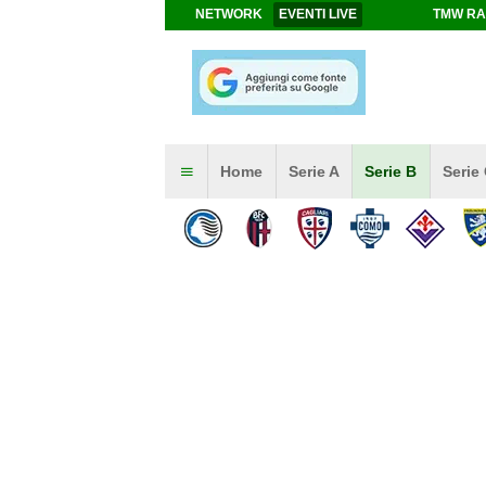
NETWORK
EVENTI LIVE
TMW RA
Home
Serie A
Serie B
Serie