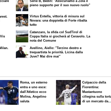
cciare
Serie B, Bedin: "Assicuriamo a Zola il
pieno supporto per il suo nuovo ruolo"
Virtus Entella, vittoria di misura sul
arest.
Novara: una doppietta di Forte ribalta
d
tutto
Catanzaro, la sfida col SudTirol di
 Vis
Coppa Italia si giocherà al Ceravolo. La
nota del Comune
Milan.
Avellino, Aiello: "Terzino destro e
trequartista le priorità. Licina dalla
Juve? Mai dire mai"
Roma, un esterno
Colpaccio della
entra e uno esce:
Fiorentina:
dall'Atletico ecco
Mastantuono
Molina, Angelino
ciliegina sulla tort
saluta
di un mercato da
sogno