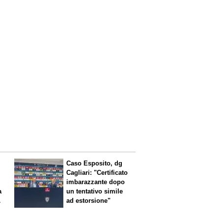
Caso Esposito, dg
Cagliari: "Certificato
imbarazzante dopo
a
un tentativo simile
ad estorsione"