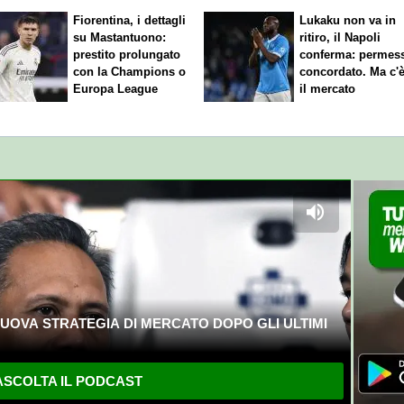
Fiorentina, i dettagli
Lukaku non va in
su Mastantuono:
ritiro, il Napoli
prestito prolungato
conferma: permes
con la Champions o
concordato. Ma c'
Europa League
il mercato
UOVA STRATEGIA DI MERCATO DOPO GLI ULTIMI
SCOLTA IL PODCAST