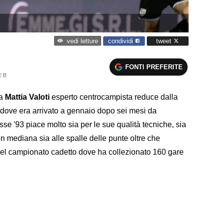
condividi
tweet
vedi letture
FONTI PREFERITE
E B
 a
Mattia Valoti
esperto centrocampista reduce dalla
 dove era arrivato a gennaio dopo sei mesi da
se '93 piace molto sia per le sue qualità tecniche, sia
 in mediana sia alle spalle delle punte oltre che
el campionato cadetto dove ha collezionato 160 gare