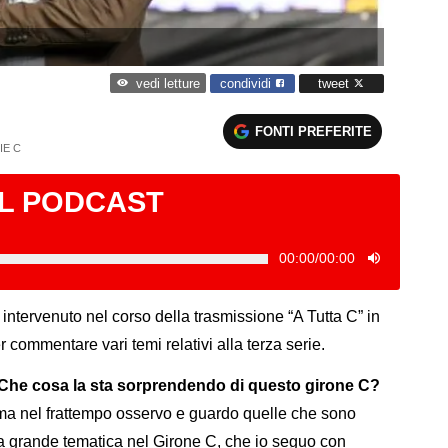
condividi
tweet
vedi letture
FONTI PREFERITE
IE C
IL PODCAST
00:00
/
00:00
intervenuto nel corso della trasmissione “A Tutta C” in
 commentare vari temi relativi alla terza serie.
 Che cosa la sta sorprendendo di questo girone C?
 ma nel frattempo osservo e guardo quelle che sono
na grande tematica nel Girone C, che io seguo con