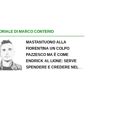
ORIALE DI MARCO CONTERIO
MASTANTUONO ALLA
FIORENTINA UN COLPO
PAZZESCO MA È COME
ENDRICK AL LIONE: SERVE
SPENDERE E CREDERE NELLO
SCOUTING PER I MIGLIORI
TALENTI. GIOVANI ITALIANI:
ATTENZIONE PERCHÉ
QUALCOSA STA CAMBIANDO
DAVVERO