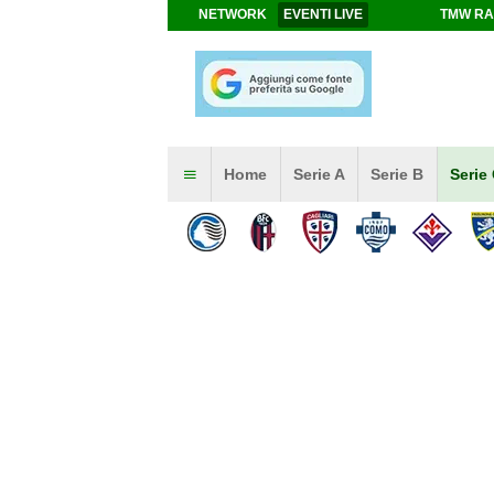
NETWORK
EVENTI LIVE
TMW RA
Home
Serie A
Serie B
Serie