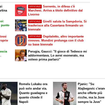
zi
Sorrento, in difesa c'è
UFFICIALE
rtina
Marchesi. Arriva a titolo definitivo dal
Livorno
oi:
Girelli saluta la Sampdoria. Si
UFFICIALE
l punto
trasferisce alla Casertana firmando un
biennale
Rossi
Ospitaletto, altro importante
UFFICIALE
roprie
rinnovo. Mondini prolunga con il club
su base biennale
escia
Perugia, Gaucci: "Il gioco di Tedesco mi
.
addormentava. Lo avrei esonerato, ma
volevo prima parlarci"
Romelu Lukaku ora
Pjanic: "Su
può solo andar via.
Alajbegovic c'eran
Quanto guadagna e
anche offerte più
quanto chiede il
ricche, ma la Juve
Napoli
sempre la Juve"