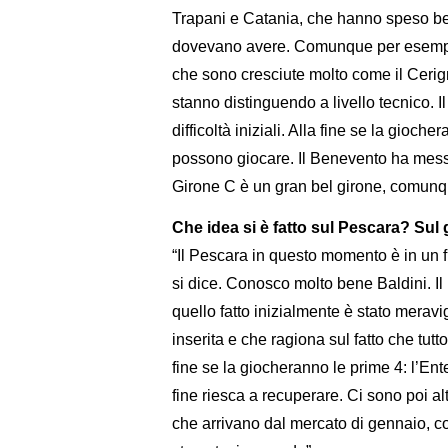
Trapani e Catania, che hanno speso be
dovevano avere. Comunque per esempio 
che sono cresciute molto come il Cerign
stanno distinguendo a livello tecnico. I
difficoltà iniziali. Alla fine se la gioch
possono giocare. Il Benevento ha messo
Girone C è un gran bel girone, comunqu
Che idea si è fatto sul Pescara? Sul
“Il Pescara in questo momento è in un 
si dice. Conosco molto bene Baldini. Il P
quello fatto inizialmente è stato meravig
inserita e che ragiona sul fatto che tut
fine se la giocheranno le prime 4: l’Ent
fine riesca a recuperare. Ci sono poi a
che arrivano dal mercato di gennaio, c