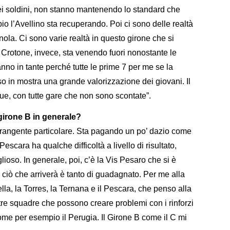
i soldini, non stanno mantenendo lo standard che
l’Avellino sta recuperando. Poi ci sono delle realtà
ola. Ci sono varie realtà in questo girone che si
l Crotone, invece, sta venendo fuori nonostante le
eranno in tante perché tutte le prime 7 per me se la
 in mostra una grande valorizzazione dei giovani. Il
e, con tutte gare che non sono scontate”.
 girone B in generale?
frangente particolare. Sta pagando un po’ dazio come
escara ha qualche difficoltà a livello di risultato,
lioso. In generale, poi, c’è la Vis Pesaro che si è
to ciò che arriverà è tanto di guadagnato. Per me alla
ella, la Torres, la Ternana e il Pescara, che penso alla
ltre squadre che possono creare problemi con i rinforzi
ome per esempio il Perugia. Il Girone B come il C mi