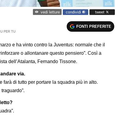
condividi
tweet
vedi letture
FONTI PREFERITE
TU PER TU
rzo e ha vinto contro la Juventus: normale che il
ò rinforzare o allontanare questo pensiero”. Così a
ta dell’Atalanta, Fernando Tissone.
andare via.
 farà di tutto per portare la squadra più in alto.
 traguardo”.
detto?
uadra”.