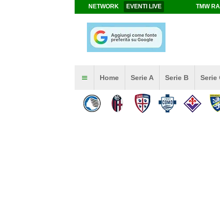
NETWORK
EVENTI LIVE
TMW RA
Home
Serie A
Serie B
Serie