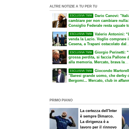
ALTRE NOTIZIE A TU PER TU
Dario Canovi: "Itali
ESCLUSIVA TMW
cambiare per non cambiare nulla: 
Consiglio Federale resta uguale t
tutto come prima. Pirlo era ok. R
Valerio Antonini: “
ESCLUSIVA TMW
a Molina"
venda la Lazio. Voglio comprare i
Cesena, a Trapani ostacolato dal
sindaco. E ora porto il grande ba
Giorgio Perinetti: 
ESCLUSIVA TMW
Palermo"
grossa perdita, si faccia Pallone 
alla memoria. Mercato, brava la
Fiorentina… anche per Andreazzo
Giocondo Martorell
ESCLUSIVA TMW
Caso Esposito-Cagliari, addio
"Baresi grande uomo, che derby 
probabile”
Bergomi... Mercato, club in affanno:
colpa delle spese passate. B
entusiasmante come sempre"
PRIMO PIANO
La certezza dell'Inter
è sempre Dimarco.
La dirigenza è a
lavoro per il rinnovo