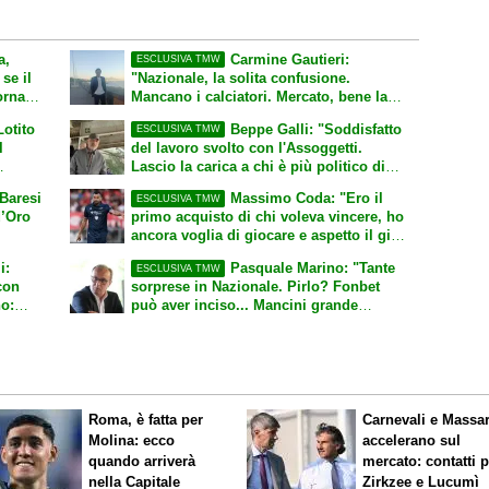
a,
Carmine Gautieri:
ESCLUSIVA TMW
se il
"Nazionale, la solita confusione.
orna
Mancano i calciatori. Mercato, bene la
oma, sì
Fiorentina. Ma ora si muovano le big"
Lotito
Beppe Galli: "Soddisfatto
ESCLUSIVA TMW
l
del lavoro svolto con l'Assoggetti.
Lascio la carica a chi è più politico di
sket a
me. Mercato, sempre stranieri. Così la
“Baresi
Massimo Coda: "Ero il
ESCLUSIVA TMW
Nazionale non cambia"
d’Oro
primo acquisto di chi voleva vincere, ho
ancora voglia di giocare e aspetto il giro
li.
di attaccanti. Punto su Adorante. Samp
i:
Pasquale Marino: "Tante
ESCLUSIVA TMW
più completa dell'anno scorso"
con
sorprese in Nazionale. Pirlo? Fonbet
può aver inciso... Mancini grande
allenatore, Ranieri ok. Zaniolo torni
azzurro e ora si lavori sui settori
giovanili"
Roma, è fatta per
Carnevali e Massa
Molina: ecco
accelerano sul
quando arriverà
mercato: contatti 
nella Capitale
Zirkzee e Lucumì