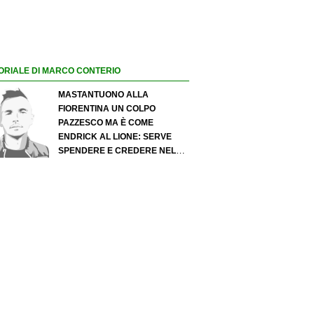
ORIALE DI MARCO CONTERIO
MASTANTUONO ALLA
FIORENTINA UN COLPO
PAZZESCO MA È COME
ENDRICK AL LIONE: SERVE
SPENDERE E CREDERE NELLO
SCOUTING PER I MIGLIORI
TALENTI. GIOVANI ITALIANI:
ATTENZIONE PERCHÉ
QUALCOSA STA CAMBIANDO
DAVVERO