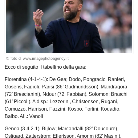
© foto di www.imagephotoagency.it
Ecco di seguito il tabellino della gara:
Fiorentina (4-1-4-1): De Gea; Dodo, Pongracic, Ranieri,
Gosens; Fagioli; Parisi (86’ Gudmundsson), Mandragora
(72’ Brescianini), Ndour (72’ Fabbian), Solomon; Braschi
(61’ Piccoli). A disp.: Lezzerini, Christensen, Rugani,
Comuzzo, Harrison, Fazzini, Kospo, Fortini, Kouadio,
Balbo. All.: Vanoli
Genoa (3-4-2-1): Bijlow; Marcandalli (82’ Doucoure),
Ostigard, Zatterstrom; Ellertsson, Amorim (82’ Masini),