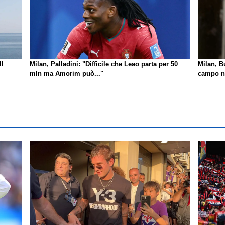
Il
Milan, Palladini: "Difficile che Leao parta per 50
Milan, B
mln ma Amorim può..."
campo no