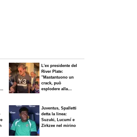
L'ex presidente del
River Plate:
"Mastantuono un
crack, può
i
esplodere alla
Fiorentina"
Juventus, Spalletti
è
detta la linea:
re
Suzuki, Lucumí e
n
Zirkzee nel mirino