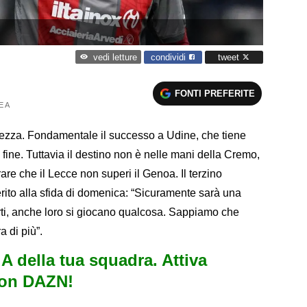
condividi
tweet
vedi letture
FONTI PREFERITE
E A
ezza. Fondamentale il successo a Udine, che tiene
 fine. Tuttavia il destino non è nelle mani della Cremo,
re che il Lecce non superi il Genoa. Il terzino
rito alla sfida di domenica: “Sicuramente sarà una
rti, anche loro si giocano qualcosa. Sappiamo che
 di più”.
e A della tua squadra. Attiva
con DAZN!