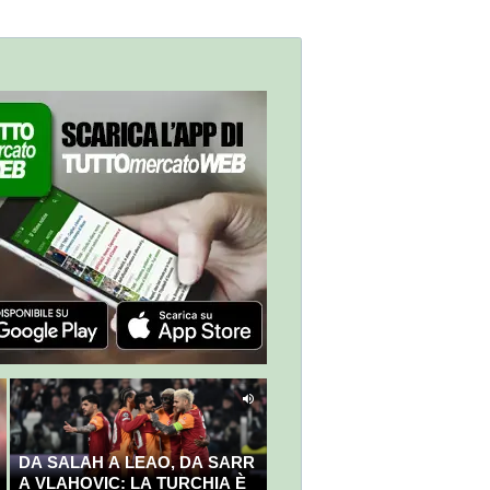
DA SALAH A LEAO, DA SARR
A VLAHOVIC: LA TURCHIA È