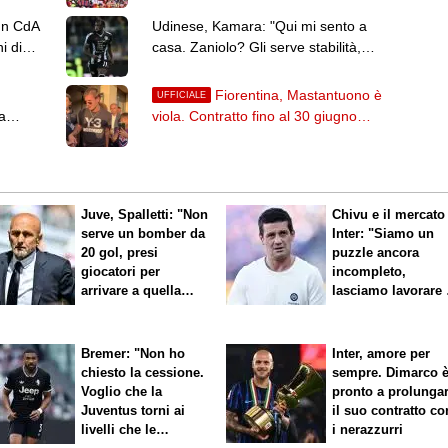
un CdA
Udinese, Kamara: "Qui mi sento a
i di
casa. Zaniolo? Gli serve stabilità,
farà bene"
Fiorentina, Mastantuono è
UFFICIALE
a
viola. Contratto fino al 30 giugno
2027: il comunicato
Juve, Spalletti: "Non
Chivu e il mercato
serve un bomber da
Inter: "Siamo un
20 gol, presi
puzzle ancora
giocatori per
incompleto,
arrivare a quella
lasciamo lavorare 
cifra"
nostri direttori"
Bremer: "Non ho
Inter, amore per
chiesto la cessione.
sempre. Dimarco 
Voglio che la
pronto a prolunga
Juventus torni ai
il suo contratto co
livelli che le
i nerazzurri