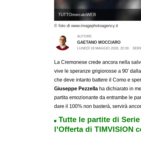
TUTTOmercatoWEB
© foto di www.imagephotoagency.it
AUTORE
GAETANO MOCCIARO
LUNEDÌ 18 MAGGIO 2026, 20:30
SERI
La Cremonese crede ancora nella salv
vive le speranze grigiorosse a 90' dalla
che deve intanto battere il Como e spera
Giuseppe Pezzella
ha dichiarato in me
partita emozionante da entrambe le pa
dare il 100% non basterà, servirà ancora
Tutte le partite di Seri
l’Offerta di TIMVISION 