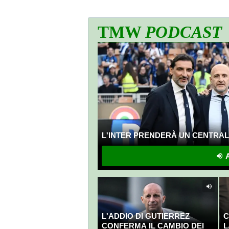
scelte"
TMW
PODCAST
L'INTER PRENDERÀ UN CENTRALE
A
L'ADDIO DI GUTIERREZ
C
CONFERMA IL CAMBIO DEI
L