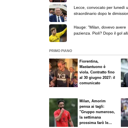
Lecce, convocato per lunedì 
straordinario dopo le dimission
Mencucci. I dettagli
Hauge: "Milan, dovevo avere
pazienza. Pioli? Dopo il gol all
Sampdoria zero spazi"
PRIMO PIANO
Fiorentina,
Mastantuono è
viola. Contratto fino
al 30 giugno 2027: il
comunicato
Milan, Amorim
pensa ai tagli:
"Gruppo numeroso,
la settimana
prossima farò le