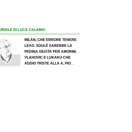
ORIALE DI LUCA CALAMAI
MILAN, CHE ERRORE TENERE
LEAO. SOULÈ SAREBBE LA
PEDINA GIUSTA PER AMORIM.
VLAHOVIC E LUKAKU CHE
ADDIO TRISTE ALLA A. PIO
ESPOSITO PUÒ SPOSTARE IL
VALORE DELL’INTER. COSA
CHIEDO A ZOLA