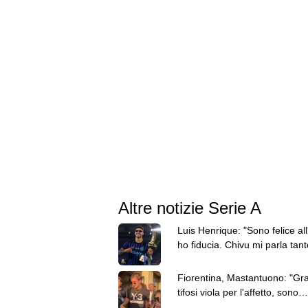
Altre notizie Serie A
Luis Henrique: "Sono felice all'
ho fiducia. Chivu mi parla tant
come un padre"
Fiorentina, Mastantuono: "Gra
tifosi viola per l'affetto, sono
entusiasta di giocare qui"