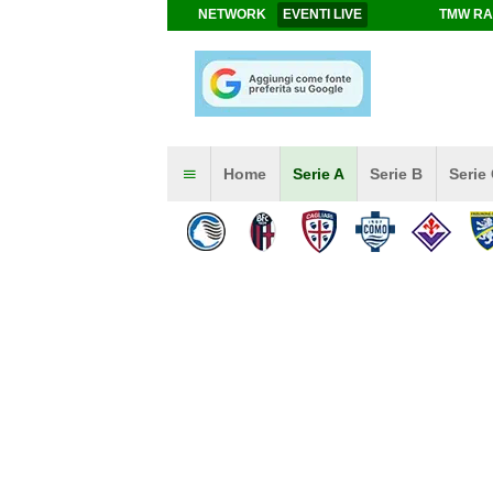
NETWORK
EVENTI LIVE
TMW RA
Home
Serie A
Serie B
Serie