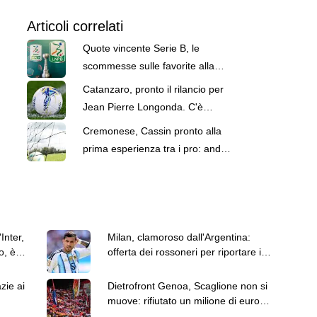
Articoli correlati
Quote vincente Serie B, le
scommesse sulle favorite alla
promozione
Catanzaro, pronto il rilancio per
Jean Pierre Longonda. C'è
anche la Cremonese
Cremonese, Cassin pronto alla
prima esperienza tra i pro: andrà
in prestito al Desenzano
Inter,
Milan, clamoroso dall'Argentina:
o, è
offerta dei rossoneri per riportare in
Italia Paredes
zie ai
Dietrofront Genoa, Scaglione non si
muove: rifiutato un milione di euro
dal Dortmund