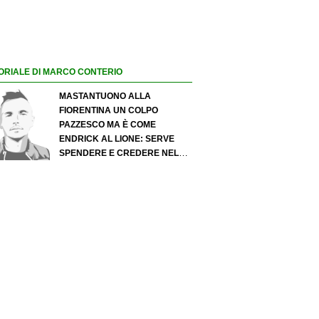
ORIALE DI MARCO CONTERIO
MASTANTUONO ALLA
FIORENTINA UN COLPO
PAZZESCO MA È COME
ENDRICK AL LIONE: SERVE
SPENDERE E CREDERE NELLO
SCOUTING PER I MIGLIORI
TALENTI. GIOVANI ITALIANI:
ATTENZIONE PERCHÉ
QUALCOSA STA CAMBIANDO
DAVVERO