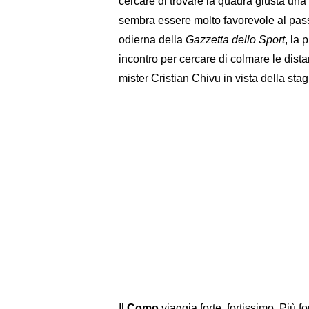
cercare di trovare la quadra giusta una v
sembra essere molto favorevole al pass
odierna della
Gazzetta dello Sport
, la 
incontro per cercare di colmare le distan
mister Cristian Chivu in vista della st
Il
Como
viaggia forte, fortissimo. Più 