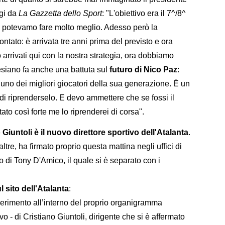
ggi da
La Gazzetta dello Sport
: "L'obiettivo era il 7^/8^
e potevamo fare molto meglio. Adesso però la
ato: è arrivata tre anni prima del previsto e ora
rrivati qui con la nostra strategia, ora dobbiamo
esiano fa anche una battuta sul
futuro di Nico Paz
:
uno dei migliori giocatori della sua generazione. È un
o di riprenderselo. E devo ammettere che se fossi il
to così forte me lo riprenderei di corsa".
 Giuntoli è il nuovo direttore sportivo dell'Atalanta
.
altre, ha firmato proprio questa mattina negli uffici di
o di Tony D'Amico, il quale si è separato con i
l sito dell'Atalanta
:
serimento all’interno del proprio organigramma
ivo - di Cristiano Giuntoli, dirigente che si è affermato