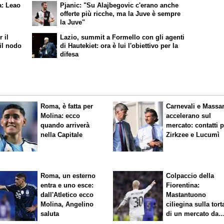
ra: Leao
Pjanic: "Su Alajbegovic c'erano anche
offerte più ricche, ma la Juve è sempre
la Juve"
 il
Lazio, summit a Formello con gli agenti
il nodo
di Hautekiet: ora è lui l'obiettivo per la
difesa
Roma, è fatta per
Carnevali e Massa
Molina: ecco
accelerano sul
quando arriverà
mercato: contatti 
nella Capitale
Zirkzee e Lucumì
Roma, un esterno
Colpaccio della
entra e uno esce:
Fiorentina:
dall'Atletico ecco
Mastantuono
Molina, Angelino
ciliegina sulla tort
saluta
di un mercato da
sogno