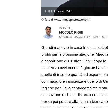
TUTTOmercatoWEB
© foto di www.imagephotoagency.it
AUTORE
NICCOLÒ RIGHI
SABATO 30 MAGGIO 2026, 13:00
SERI
Grandi manovre in casa Inter. La società
profili per la prossima stagione. Marotta
disposizione di Cristian Chivu dopo lo s
L'obiettivo ovviamente è giocarsi anch
quello di inserire qualità ed esperienza
con maggiore insistenza è quello di
Cu
inglese per il suo centrocampista resta
sensazione è che la distanza non sia in
possa poi portare alla fumata bianca c'