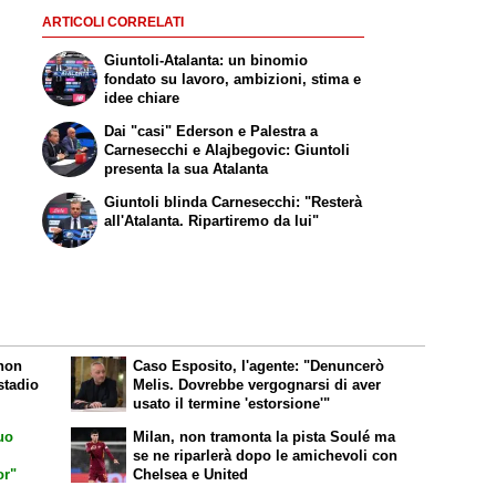
ARTICOLI CORRELATI
Giuntoli-Atalanta: un binomio
fondato su lavoro, ambizioni, stima e
idee chiare
Dai "casi" Ederson e Palestra a
Carnesecchi e Alajbegovic: Giuntoli
presenta la sua Atalanta
Giuntoli blinda Carnesecchi: "Resterà
all'Atalanta. Ripartiremo da lui"
 non
Caso Esposito, l'agente: "Denuncerò
stadio
Melis. Dovrebbe vergognarsi di aver
usato il termine 'estorsione'"
uo
Milan, non tramonta la pista Soulé ma
se ne riparlerà dopo le amichevoli con
or"
Chelsea e United