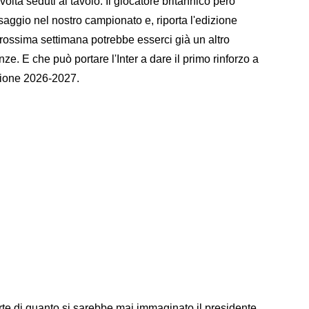
olta seduti al tavolo. Il giocatore britannico però
aggio nel nostro campionato e, riporta l'edizione
prossima settimana potrebbe esserci già un altro
ze. E che può portare l'Inter a dare il primo rinforzo a
agione 2026-2027.
forte di quanto si sarebbe mai immaginato il presidente