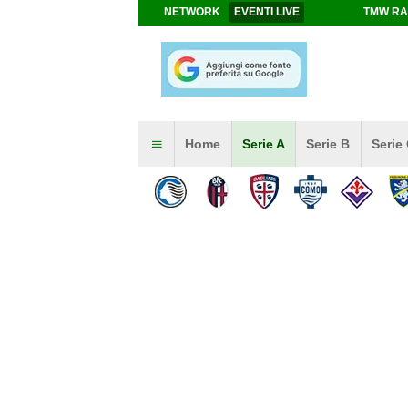
NETWORK
EVENTI LIVE
TMW RA
Home
Serie A
Serie B
Serie