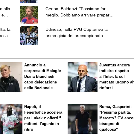
Riva
o alla
Genoa, Baldanzi: "Possiamo far
o e
meglio. Dobbiamo arrivare preparati
alle gare che contano"
ta: la
Udinese, nella FVG Cup arriva la
occare
prima gioia del precampionato:
intanto l'Atalanta vuole Kristensen
Annuncio a
Juventus ancora
sorpresa di Malagò:
indietro rispetto
Diana Bianchedi
all'Inter. E sul
capo delegazione
mercato urgono alt
della Nazionale
rinforzi
Napoli, il
Roma, Gasperini:
Fenerbahce accelera
"Pessima partita.
per Lukaku: offerti 5
Mercato? C'è anco
milioni, l'agente in
bisogno di
ritiro
qualcosa"