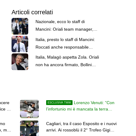
Articoli correlati
Nazionale, ecco lo staff di
Mancini: Oriali team manager,
Bollini vice. C'è Bonucci
Italia, presto lo staff di Mancini:
Roccati anche responsabile
portieri delle giovanili. I nomi
Italia, Malagò aspetta Zola. Oriali
non ha ancora firmato, Bollini
vice Mancini?
ncere
Lorenzo Venuti: “Con
ESCLUSIVA TMW
ice di
l’infortunio mi è mancata la terra
sotto i piedi, ma ora sono pronto”
amo
Cagliari, tra il caso Esposito e i nuovi
o, ma
arrivi. Ai rossoblù il 2° Trofeo Gigi