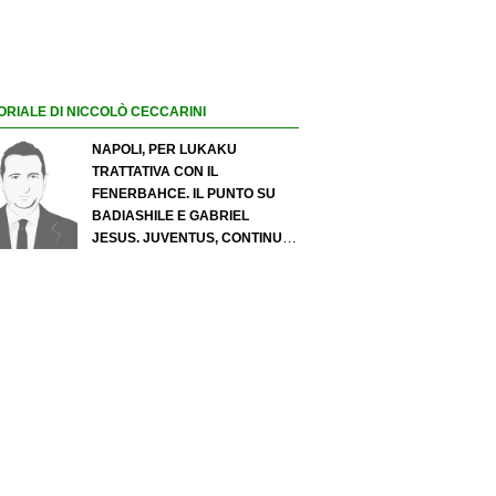
ORIALE DI NICCOLÒ CECCARINI
NAPOLI, PER LUKAKU
TRATTATIVA CON IL
FENERBAHCE. IL PUNTO SU
BADIASHILE E GABRIEL
JESUS. JUVENTUS, CONTINUA
IL PRESSING SU LUKUMI E IN
ATTACCO SI INSISTE PER
ZIRKZEE. PER SUZUKI
OFFERTA DA 35 MILIONI DEL
PSG