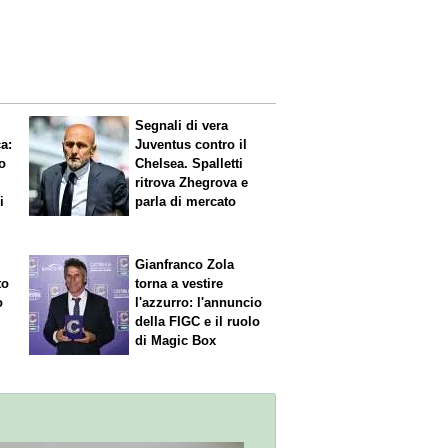
Segnali di vera
ca
:
Juventus contro il
o
Chelsea. Spalletti
ritrova Zhegrova e
i
parla di mercato
Gianfranco Zola
to
torna a vestire
o
l'azzurro: l'annuncio
della FIGC e il ruolo
di Magic Box