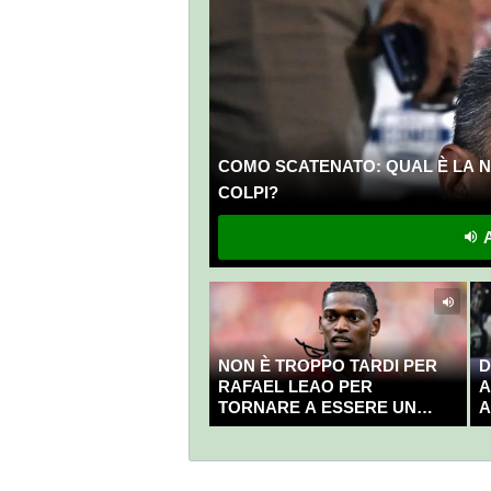
COMO SCATENATO: QUAL È LA N
COLPI?
A
NON È TROPPO TARDI PER
D
RAFAEL LEAO PER
A
TORNARE A ESSERE UN
A
CAMPIONE