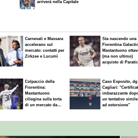
arriverà nella Capitale
Carnevali e Massara
Sta nascendo una
accelerano sul
Fiorentina
Galacti
mercato: contatti per
Mastantuono ottav
Zirkzee e Lucumì
(ma non ultimo)
acquisto di Paratic
Colpaccio della
Caso Esposito, dg
Fiorentina:
Cagliari: "Certifica
Mastantuono
imbarazzante dop
ciliegina sulla torta
un tentativo simile
di un mercato da
ad estorsione"
sogno