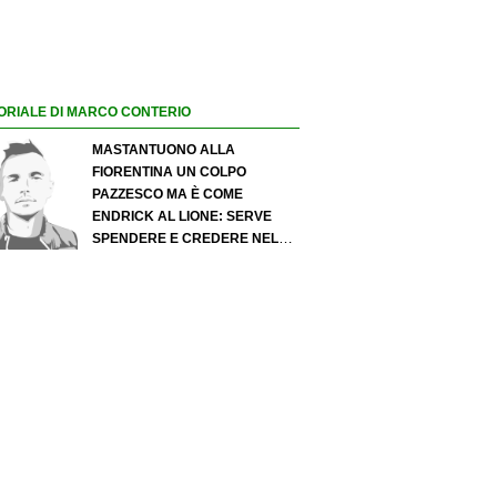
ORIALE DI MARCO CONTERIO
MASTANTUONO ALLA
FIORENTINA UN COLPO
PAZZESCO MA È COME
ENDRICK AL LIONE: SERVE
SPENDERE E CREDERE NELLO
SCOUTING PER I MIGLIORI
TALENTI. GIOVANI ITALIANI:
ATTENZIONE PERCHÉ
QUALCOSA STA CAMBIANDO
DAVVERO