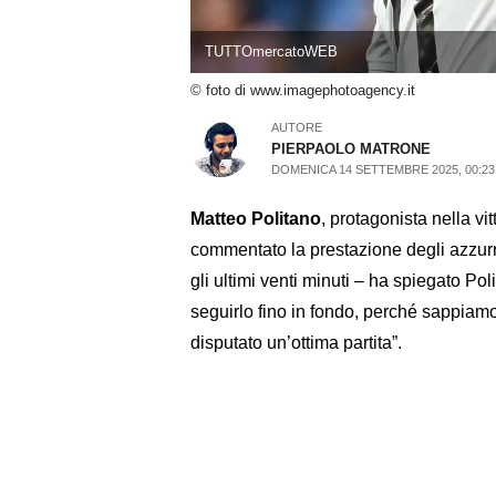
TUTTOmercatoWEB
© foto di www.imagephotoagency.it
AUTORE
PIERPAOLO MATRONE
DOMENICA 14 SETTEMBRE 2025, 00:23
Matteo Politano
, protagonista nella vi
commentato la prestazione degli azzurri
gli ultimi venti minuti – ha spiegato Po
seguirlo fino in fondo, perché sappia
disputato un’ottima partita”.