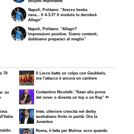
Bruyne importante"
Napoli, Politano: "Arezzo bestia
nera... Il 4-3-3? Il modulo lo deciderà
Allegri"
Napoli, Politano: "Allegri?
Impressioni positive. Siamo contenti,
dobbiamo preparaci al meglio"
o 70
Il Lecce batte un colpo con Geubbels,
i
ma l'attacco è ancora un cantiere
Costantino Nicoletti: "Kean alla prova
e: su
e
del nove: o diventa un top o un flop"
sima
Inter, ulteriore crescita nel derby
ll'Italia
australiano finito in parità. Ora la
Juventus
onaldo.
Roma, è fatta per Molina: ecco quando