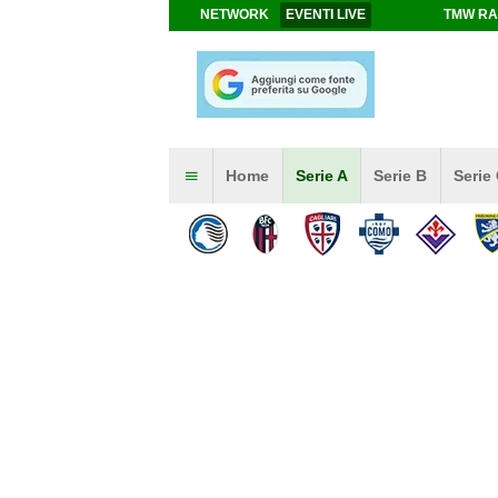
NETWORK
EVENTI LIVE
TMW RA
Home
Serie A
Serie B
Serie