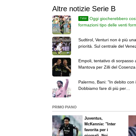
Altre notizie Serie B
Oggi giocherebbero così
TMW
formazioni tipo delle venti for
di Serie B
Sudtirol, Venturi non è più un
priorità. Sul centrale del Venez
l'Ascoli
Empoli, tentativo di sorpasso 
Mantova per Zilli del Cosenza
Palermo, Bani: "In debito con i 
Dobbiamo fare di più per
conquistare la Serie A"
PRIMO PIANO
Juventus,
McKennie: "Inter
favorita per i
giornali. Noi