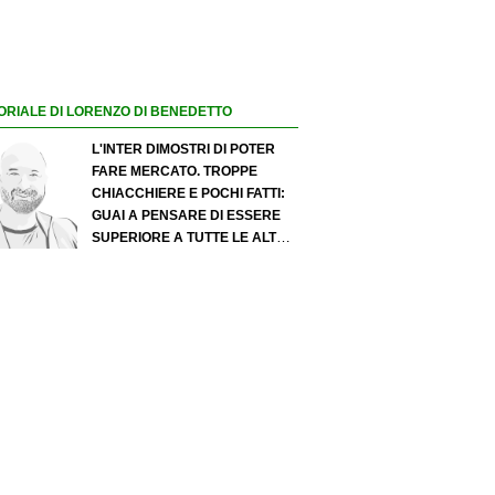
ORIALE DI LORENZO DI BENEDETTO
L'INTER DIMOSTRI DI POTER
FARE MERCATO. TROPPE
CHIACCHIERE E POCHI FATTI:
GUAI A PENSARE DI ESSERE
SUPERIORE A TUTTE LE ALTRE
A PRESCINDERE. JUVE, IL
PORTIERE PUÒ DIVENTARE UN
"PROBLEMA". MILAN-LEAO,
SERVE UNA DECISIONE NETTA