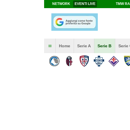
NETWORK
EVENTI LIVE
TMW RA
Home
Serie A
Serie B
Serie