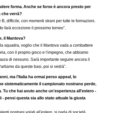
ndere forma. Anche se forse è ancora presto per
a che verrà?
 B, difficile, con momenti strani per tutte le formazioni.
do farà eccezione il prossimo torneo".
e, il Mantova?
a squadra, voglio che il Mantova vada a combattere
ia, con il proprio gioco e l'impegno, che abbiamo
ra di nessuno. Sarà importante seguire ancora il
artiamo da queste basi, poi si vedrà".
anni, ma l'Italia ha ormai perso appeal, lo
i che sistematicamente il campionato nostrano perde,
a. Tu che hai avuto anche un'esperienza all'estero -
 - pensi questa sia allo stato attuale la giusta
lenti nostrani volati all'estero, si parla di società