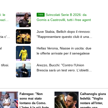
: le
Svincolati Serie B 2026: da
TMW
mazioni
Gomis a Castrovilli, tutti i free agent
a
Juve Stabia, Bellich dopo il rinnovo:
ia c'è
"Rappresentare questo club è una
responsabilità"
al
Hellas Verona, Niasse in uscita: due
le offerte arrivate per il senegalese
tifosi.
Arezzo, Bucchi: "Contro l'Union
Brescia sarà un test vero. L'obiettivo
resta la salvezza"
Fabregas: "Non
Calhanoglu giura
sono mai stato
fedeltà: "Voglio
lontano da Como.
restare all'Inter,
L’Inter è la più forte
aspetto una