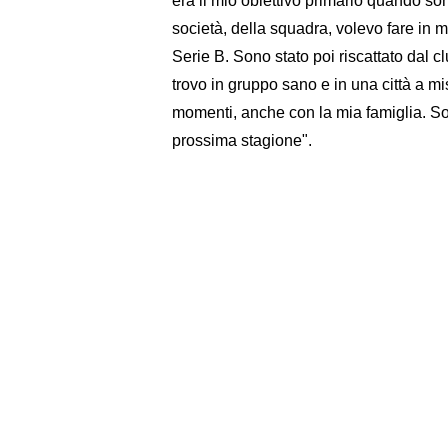
era il mio obiettivo primario quando so
società, della squadra, volevo fare in 
Serie B. Sono stato poi riscattato dal c
trovo in gruppo sano e in una città a m
momenti, anche con la mia famiglia. So
prossima stagione".