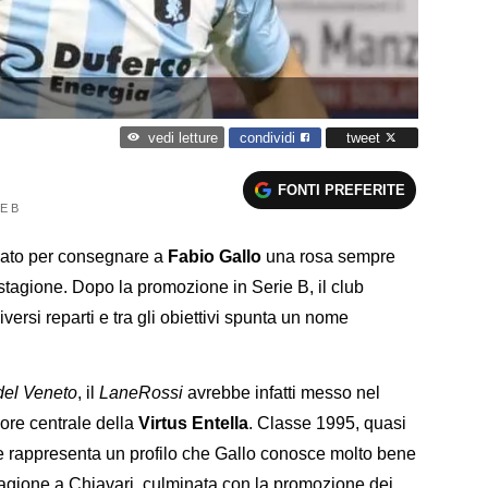
condividi
tweet
vedi letture
FONTI PREFERITE
E B
cato per consegnare a
Fabio Gallo
una rosa sempre
 stagione. Dopo la promozione in Serie B, il club
versi reparti e tra gli obiettivi spunta un nome
del Veneto
, il
LaneRossi
avrebbe infatti messo nel
sore centrale della
Virtus Entella
. Classe 1995, quasi
le rappresenta un profilo che Gallo conosce molto bene
stagione a Chiavari, culminata con la promozione dei