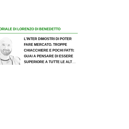
ORIALE DI LORENZO DI BENEDETTO
L'INTER DIMOSTRI DI POTER
FARE MERCATO. TROPPE
CHIACCHIERE E POCHI FATTI:
GUAI A PENSARE DI ESSERE
SUPERIORE A TUTTE LE ALTRE
A PRESCINDERE. JUVE, IL
PORTIERE PUÒ DIVENTARE UN
"PROBLEMA". MILAN-LEAO,
SERVE UNA DECISIONE NETTA