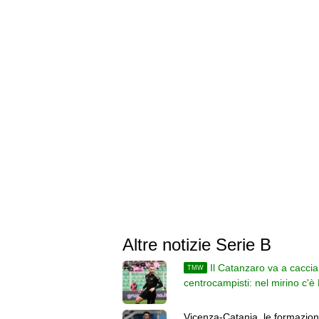
Altre notizie Serie B
Il Catanzaro va a caccia
TMW
centrocampisti: nel mirino c'è 
della Virtus Entella
Vicenza-Catania, le formazion