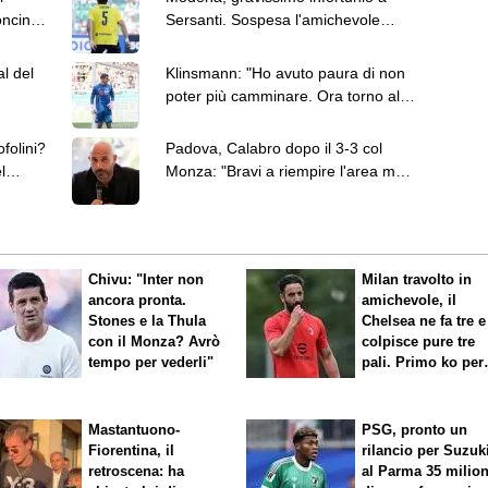
oncini.
Sersanti. Sospesa l'amichevole
contro la Vis Pesaro
l del
Klinsmann: "Ho avuto paura di non
poter più camminare. Ora torno al
Cesena"
folini?
Padova, Calabro dopo il 3-3 col
l
Monza: "Bravi a riempire l'area ma
non è piaciuta una cosa"
Chivu: "Inter non
Milan travolto in
ancora pronta.
amichevole, il
Stones e la Thula
Chelsea ne fa tre e
con il Monza? Avrò
colpisce pure tre
tempo per vederli"
pali. Primo ko per
Amorim
Mastantuono-
PSG, pronto un
Fiorentina, il
rilancio per Suzuk
retroscena: ha
al Parma 35 milion