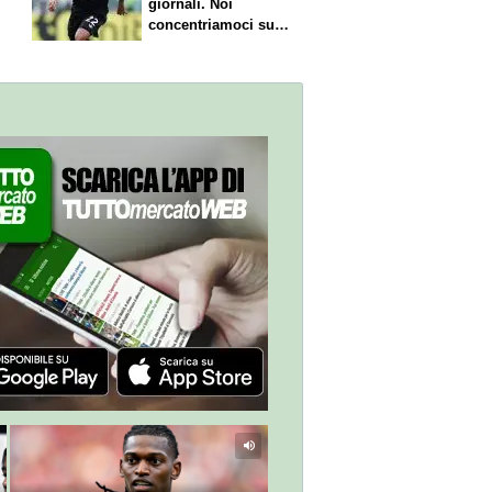
giornali. Noi
concentriamoci sul
nostro gioco"