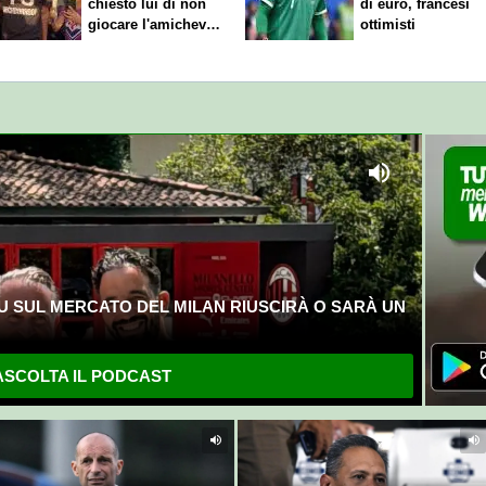
chiesto lui di non
di euro, francesi
giocare l'amichevole
ottimisti
di sabato
U SUL MERCATO DEL MILAN RIUSCIRÀ O SARÀ UN
SCOLTA IL PODCAST