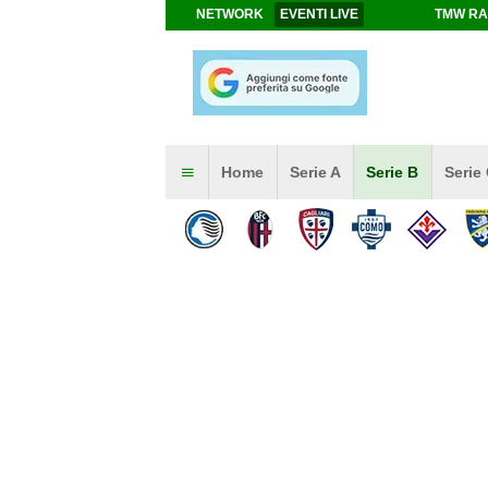
NETWORK
EVENTI LIVE
TMW RA
Home
Serie A
Serie B
Serie