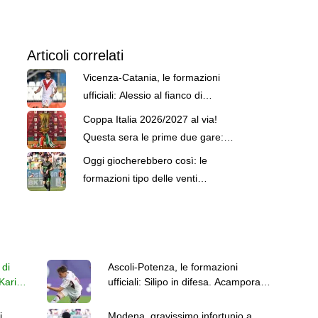
Articoli correlati
Vicenza-Catania, le formazioni
ufficiali: Alessio al fianco di
Moncini. Tridente etneo
Coppa Italia 2026/2027 al via!
Questa sera le prime due gare: il
programma
Oggi giocherebbero così: le
formazioni tipo delle venti
formazioni di Serie B
 di
Ascoli-Potenza, le formazioni
Karic
ufficiali: Silipo in difesa. Acampora e
Perciun dall'inizio
i
Modena, gravissimo infortunio a