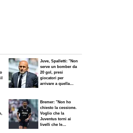
Juve, Spalletti: "Non
serve un bomber da
no
20 gol, presi
il
giocatori per
arrivare a quella
cifra"
Bremer: "Non ho
chiesto la cessione.
o,
Voglio che la
Juventus torni ai
livelli che le
competono"