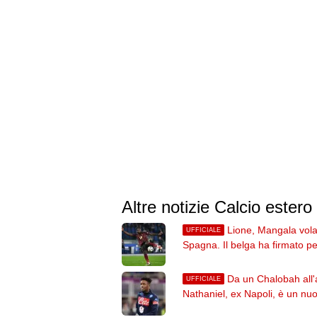
Altre notizie Calcio estero
Lione, Mangala vola
UFFICIALE
Spagna. Il belga ha firmato per
Getafe
Da un Chalobah all'a
UFFICIALE
Nathaniel, ex Napoli, è un nu
giocatore del Charlton