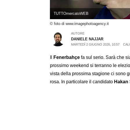
TUTTOmercatoWEB
© foto di www.imagephotoagency.it
AUTORE
DANIELE NAJJAR
MARTEDÌ 2 GIUGNO 2026, 10:57
CAL
Il
Fenerbahçe
fa sul serio. Sarà che si
prossimo weekend si terranno le elezion
vista della prossima stagione ci sono g
rosa. In particolare il candidato
Hakan 