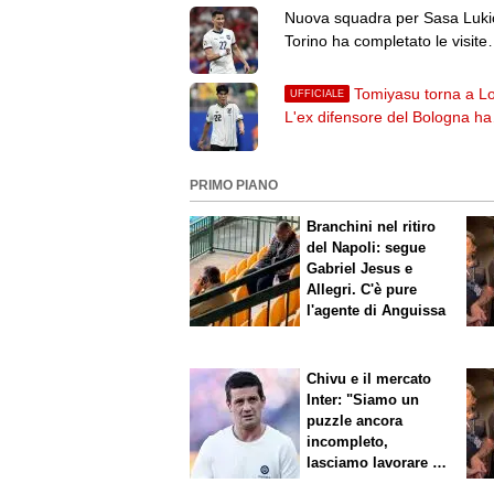
Nuova squadra per Sasa Lukic
Torino ha completato le visite
mediche con l'Ipswich
Tomiyasu torna a L
UFFICIALE
L'ex difensore del Bologna ha
firmato per il Crystal Palace
PRIMO PIANO
Branchini nel ritiro
del Napoli: segue
Gabriel Jesus e
Allegri. C'è pure
l'agente di Anguissa
Chivu e il mercato
Inter: "Siamo un
puzzle ancora
incompleto,
lasciamo lavorare i
nostri direttori"