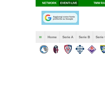
NETWORK
EVENTI LIVE
TMW RA
Home
Serie A
Serie B
Serie