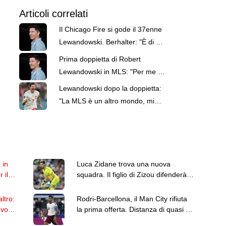
Articoli correlati
Il Chicago Fire si gode il 37enne
Lewandowski. Berhalter: "È di un
altro livello"
Prima doppietta di Robert
Lewandowski in MLS: "Per me è
un altro mondo"
Lewandowski dopo la doppietta:
"La MLS è un altro mondo, mi
diverto ogni giorno a Chicago"
 in
Luca Zidane trova una nuova
 il
squadra. Il figlio di Zizou difenderà i
pali del Leganes
ltro:
Rodri-Barcellona, il Man City rifiuta
ovo
la prima offerta. Distanza di quasi 25
milioni