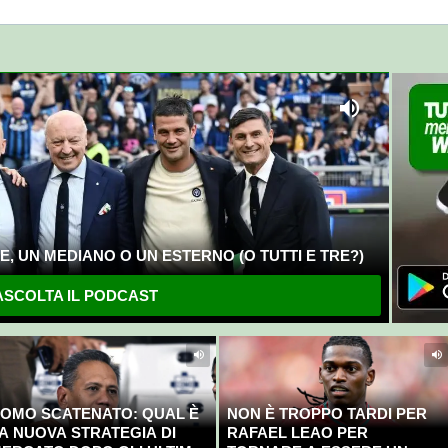
, UN MEDIANO O UN ESTERNO (O TUTTI E TRE?)
SCOLTA IL PODCAST
OMO SCATENATO: QUAL È
NON È TROPPO TARDI PER
A NUOVA STRATEGIA DI
RAFAEL LEAO PER