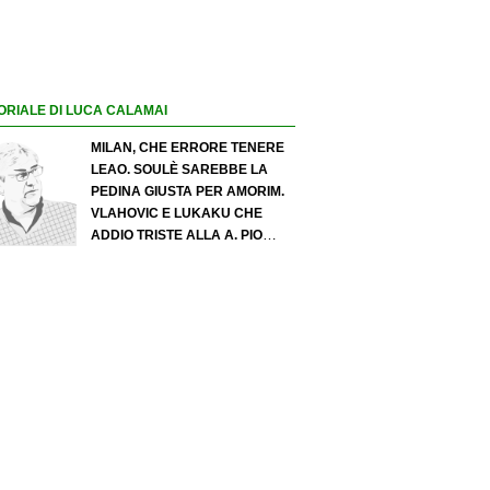
ORIALE DI LUCA CALAMAI
MILAN, CHE ERRORE TENERE
LEAO. SOULÈ SAREBBE LA
PEDINA GIUSTA PER AMORIM.
VLAHOVIC E LUKAKU CHE
ADDIO TRISTE ALLA A. PIO
ESPOSITO PUÒ SPOSTARE IL
VALORE DELL’INTER. COSA
CHIEDO A ZOLA