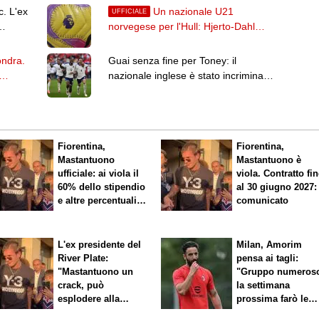
. L'ex
Un nazionale U21
UFFICIALE
norvegese per l'Hull: Hjerto-Dahl
firma per i Tigers
ondra.
Guai senza fine per Toney: il
nazionale inglese è stato incriminato
per lesioni aggravate
Fiorentina,
Fiorentina,
Mastantuono
Mastantuono è
ufficiale: ai viola il
viola. Contratto fi
60% dello stipendio
al 30 giugno 2027: 
e altre percentuali
comunicato
legate ai risultati
L'ex presidente del
Milan, Amorim
River Plate:
pensa ai tagli:
"Mastantuono un
"Gruppo numeros
crack, può
la settimana
esplodere alla
prossima farò le
Fiorentina"
scelte"