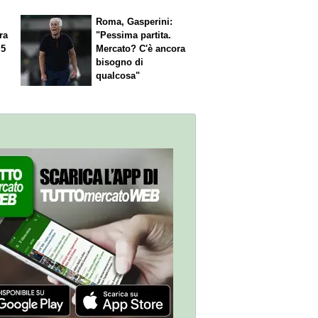
Roma, Gasperini:
ra
"Pessima partita.
 5
Mercato? C'è ancora
n
bisogno di
qualcosa"