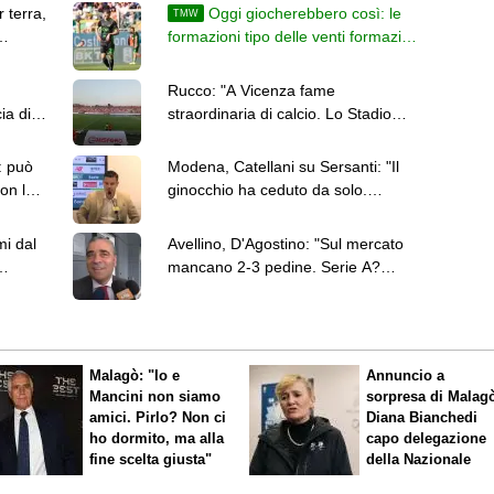
 terra,
Oggi giocherebbero così: le
TMW
formazioni tipo delle venti formazioni
di Serie B
Rucco: "A Vicenza fame
ia di
straordinaria di calcio. Lo Stadio
Menti deve essere ampliato"
: può
Modena, Catellani su Sersanti: "Il
on lo
ginocchio ha ceduto da solo.
Aspettiamo gli accertamenti"
mi dal
Avellino, D'Agostino: "Sul mercato
mancano 2-3 pedine. Serie A?
Voliamo bassi"
Malagò: "Io e
Annuncio a
Mancini non siamo
sorpresa di Malag
amici. Pirlo? Non ci
Diana Bianchedi
ho dormito, ma alla
capo delegazione
fine scelta giusta"
della Nazionale