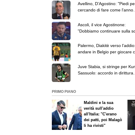
Avellino, D'Agostino: "Piedi per
cercando di fare come l'anno
scorso. E sul mercato..."
Ascoli, il vice Agostinone:
"Dobbiamo continuare sulla sc
quanto fatto l'anno scorso"
Palermo, Diakitè verso l'addio
andare in Belgio per giocare c
Zulte Waregem
Juve Stabia, si stringe per Ku
Sassuolo: accordo in dirittura
d'arrivo
PRIMO PIANO
Maldini e la sua
verità sull'addio
all'Italia: "C'erano
dei patti, poi Malagò
li ha rivisti"