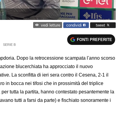
condividi
tweet
vedi letture
FONTI PREFERITE
SERIE B
ampdoria. Dopo la retrocessione scampata l'anno scorso
rmazione blucerchiata ha approcciato il nuovo
ive. La sconfitta di ieri sera contro il Cesena, 2-1 il
 in bocca nei tifosi che in prossimità del triplice
 per tutta la partita, hanno contestato pesantemente la
tavano tutti a farsi da parte) e fischiato sonoramente i