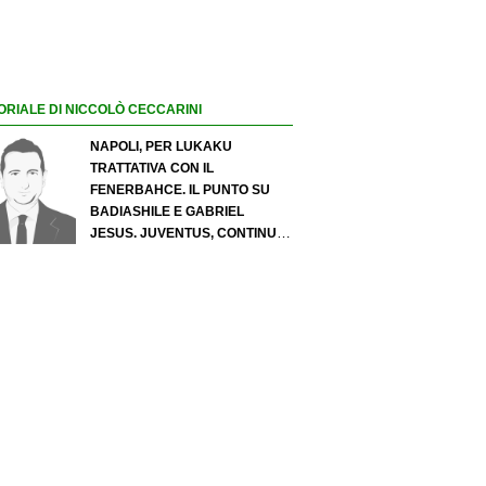
ORIALE DI NICCOLÒ CECCARINI
NAPOLI, PER LUKAKU
TRATTATIVA CON IL
FENERBAHCE. IL PUNTO SU
BADIASHILE E GABRIEL
JESUS. JUVENTUS, CONTINUA
IL PRESSING SU LUKUMI E IN
ATTACCO SI INSISTE PER
ZIRKZEE. PER SUZUKI
OFFERTA DA 35 MILIONI DEL
PSG