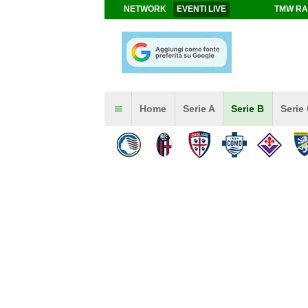
NETWORK
EVENTI LIVE
TMW RA
Home
Serie A
Serie B
Serie