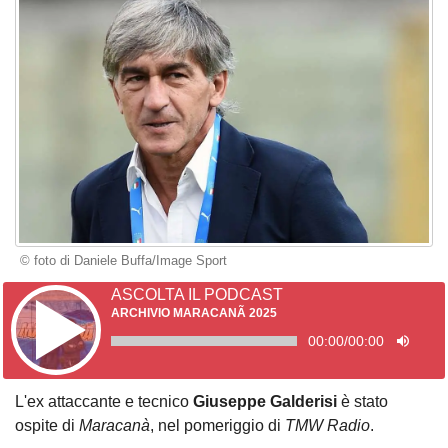
© foto di Daniele Buffa/Image Sport
ASCOLTA IL PODCAST
ARCHIVIO MARACANÃ 2025
00:00
/
00:00
L'ex attaccante e tecnico
Giuseppe Galderisi
è stato
ospite di
Maracanà
, nel pomeriggio di
TMW Radio
.