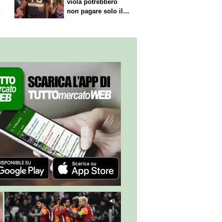
viola potrebbero
a
non pagare solo il
60% dello stipendio