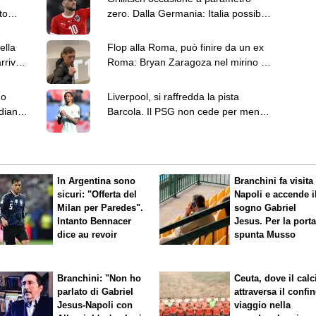
to
zero. Dalla Germania: Italia possibile
gico
destinazione
ella
Flop alla Roma, può finire da un ex
rrivo
Roma: Bryan Zaragoza nel mirino di
Monchi
no
Liverpool, si raffredda la pista
diana.
Barcola. Il PSG non cede per meno
di 160 milioni
In Argentina sono
Branchini fa visita 
sicuri: "Offerta del
Napoli e accende i
Milan per Paredes".
sogno Gabriel
Intanto Bennacer
Jesus. Per la port
dice
au revoir
spunta Musso
Branchini: "Non ho
Ceuta, dove il calc
parlato di Gabriel
attraversa il confin
Jesus-Napoli con
viaggio nella