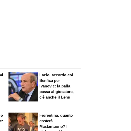
al
Lazio, accordo col
l
Benfica per
Ivanovic: la palla
a
passa al giocatore,
c'è anche il Lens
io
Fiorentina, quanto
e:
costerà
Mastantuono? I