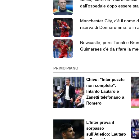
dall'ospedale dopo essere sta
sottoposto a intervento chirur
Manchester City, c'è il nome d
riserva di Donnarumma: è in a
Geronimo Rulli
Newcastle, persi Tonali e Bru
Guimaraes c'è da rifare la me
Idea Hojbjerg
PRIMO PIANO
Chivu: "Inter puzzle
non completo".
Intanto Lautaro e
Zanetti telefonano a
Romero
L'Inter prova il
sorpasso
sull'Atletico: Lautaro