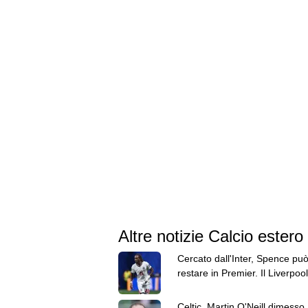
Altre notizie Calcio estero
Cercato dall'Inter, Spence pu
restare in Premier. Il Liverpool
messo gli occhi
Celtic, Martin O'Neill dimesso