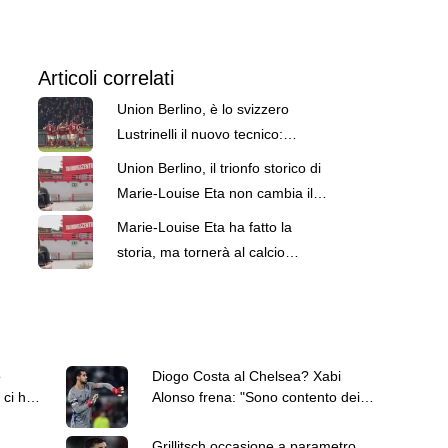
Articoli correlati
Union Berlino, è lo svizzero
Lustrinelli il nuovo tecnico:
prenderà il posto di Eta
Union Berlino, il trionfo storico di
Marie-Louise Eta non cambia il
futuro: preferisce l'addio
Marie-Louise Eta ha fatto la
storia, ma tornerà al calcio
femminile: "Mi godrò l'ultima
settimana"
ò
Diogo Costa al Chelsea? Xabi
 ci ha
Alonso frena: "Sono contento dei
portieri che ho"
Grillitsch occasione a parametro