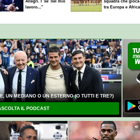
Allegri. I 'se' nel mio
squadra che gioca
lavoro..."
tra Europa e Afric
, UN MEDIANO O UN ESTERNO (O TUTTI E TRE?)
SCOLTA IL PODCAST