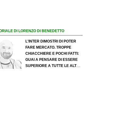
ORIALE DI LORENZO DI BENEDETTO
L'INTER DIMOSTRI DI POTER
FARE MERCATO. TROPPE
CHIACCHIERE E POCHI FATTI:
GUAI A PENSARE DI ESSERE
SUPERIORE A TUTTE LE ALTRE
A PRESCINDERE. JUVE, IL
PORTIERE PUÒ DIVENTARE UN
"PROBLEMA". MILAN-LEAO,
SERVE UNA DECISIONE NETTA