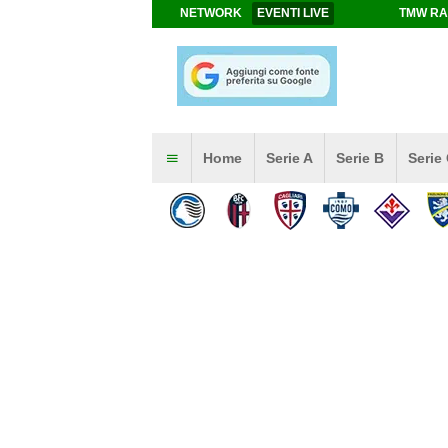
NETWORK
EVENTI LIVE
TMW RA
Home
Serie A
Serie B
Serie