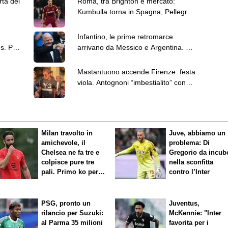
rta del
Roma, tra Brighton e mercato:
Kumbulla torna in Spagna, Pellegrini
ha firmato il rinnovo
Infantino, le prime retromarce
s. Per
arrivano da Messico e Argentina. La
Norvegia chiede le dimissioni
Mastantuono accende Firenze: festa
viola. Antognoni “imbestialito” con
Commisso
Milan travolto in
Juve, abbiamo un
amichevole, il
problema: Di
Chelsea ne fa tre e
Gregorio da incub
colpisce pure tre
nella sconfitta
pali. Primo ko per
contro l’Inter
Amorim
PSG, pronto un
Juventus,
rilancio per Suzuki:
McKennie: "Inter
al Parma 35 milioni
favorita per i