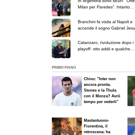
In Argentina sono sicuri: "Offe
Milan per Paredes". Intanto
Bennacer dice au revoir
Branchini fa visita al Napoli e
accende il sogno Gabriel Jesu
la porta spunta Musso
Catanzaro, rivoluzione dopo i
playoff: otto addii e qualche
domanda senza risposta
PRIMO PIANO
Chivu: "Inter non
ancora pronta.
Stones e la Thula
con il Monza? Avrò
tempo per vederli"
Mastantuono-
Fiorentina, il
retroscena: ha