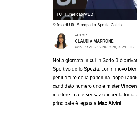
TUTTOmercatoWEB
© foto di Uff. Stampa La Spezia Calcio
AUTORE
CLAUDIA MARRONE
SABATO 21 GIUGNO 2025, 00:34
I FA
Nella giornata in cui in Serie B è arriv
Sportivo dello Spezia, con rinnovo bien
per il futuro della panchina, dopo l'addi
candidato numero uno è mister
Vincen
riflettere, ma le sensazioni per la fumat
principale è legata a
Max Alvini
.