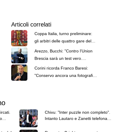
Articoli correlati
Coppa Italia, turno preliminare:
gli arbitri delle quattro gare del
weekend
Arezzo, Bucchi: "Contro l'Union
Brescia sarà un test vero.
L'obiettivo resta la salvezza"
Corini ricorda Franco Baresi:
"Conservo ancora una fotografia
con lui..."
no
rcati.
Chivu: "Inter puzzle non completo".
o
Intanto Lautaro e Zanetti telefonano
a Romero