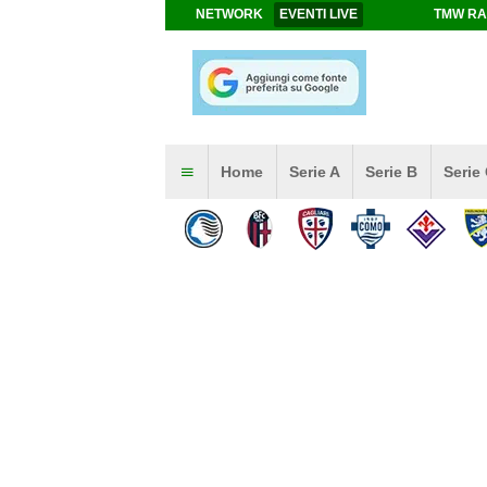
NETWORK
EVENTI LIVE
TMW RA
Home
Serie A
Serie B
Serie