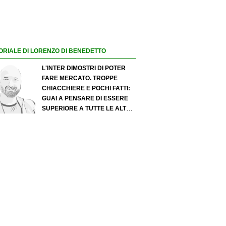
ORIALE DI LORENZO DI BENEDETTO
L'INTER DIMOSTRI DI POTER
FARE MERCATO. TROPPE
CHIACCHIERE E POCHI FATTI:
GUAI A PENSARE DI ESSERE
SUPERIORE A TUTTE LE ALTRE
A PRESCINDERE. JUVE, IL
PORTIERE PUÒ DIVENTARE UN
"PROBLEMA". MILAN-LEAO,
SERVE UNA DECISIONE NETTA