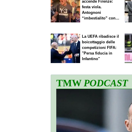
accende Firenze:
festa viola.
Antognoni
“imbestialito” con
Commisso
La UEFA ribadisce il
boicottaggio delle
competizioni FIFA:
"Persa fiducia in
Infantino"
TMW
PODCAST