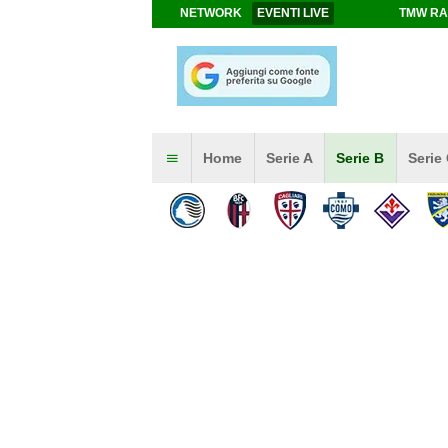
NETWORK
EVENTI LIVE
TMW RA
Home
Serie A
Serie B
Serie