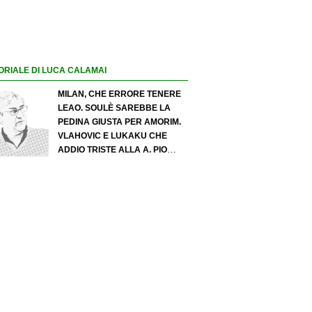
ORIALE DI LUCA CALAMAI
MILAN, CHE ERRORE TENERE
LEAO. SOULÈ SAREBBE LA
PEDINA GIUSTA PER AMORIM.
VLAHOVIC E LUKAKU CHE
ADDIO TRISTE ALLA A. PIO
ESPOSITO PUÒ SPOSTARE IL
VALORE DELL’INTER. COSA
CHIEDO A ZOLA