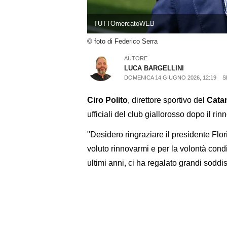
TUTTOmercatoWEB
© foto di Federico Serra
AUTORE
LUCA BARGELLINI
DOMENICA 14 GIUGNO 2026, 12:19
S
Ciro Polito
, direttore sportivo del
Cata
ufficiali del club giallorosso dopo il ri
"Desidero ringraziare il presidente Flor
voluto rinnovarmi e per la volontà cond
ultimi anni, ci ha regalato grandi soddis