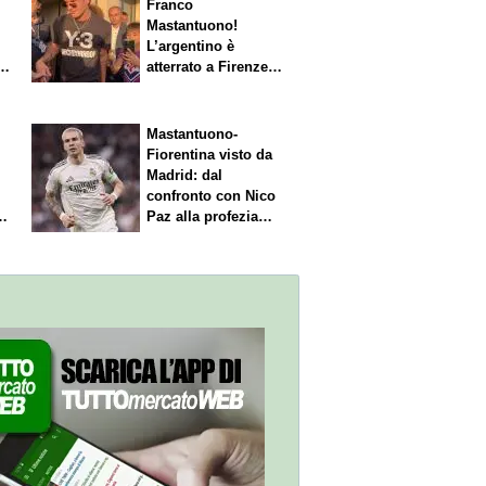
Franco
Mastantuono!
L’argentino è
s.
atterrato a Firenze,
entusiasmo viola
Mastantuono-
Fiorentina visto da
Madrid: dal
confronto con Nico
Paz alla profezia
sulla Serie A