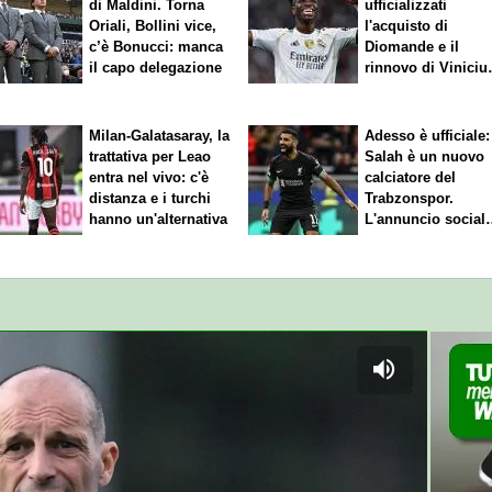
di Maldini. Torna
ufficializzati
Oriali, Bollini vice,
l'acquisto di
c’è Bonucci: manca
Diomande e il
il capo delegazione
rinnovo di Viniciu
Sfuma Rodri
Milan-Galatasaray, la
Adesso è ufficiale:
trattativa per Leao
Salah è un nuovo
entra nel vivo: c'è
calciatore del
distanza e i turchi
Trabzonspor.
hanno un'alternativa
L'annuncio social
del club