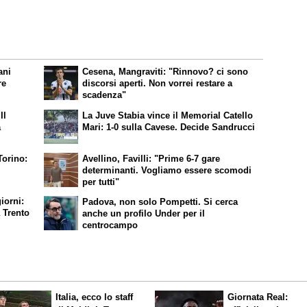
ani
Cesena, Mangraviti: "Rinnovo? ci sono
re
discorsi aperti. Non vorrei restare a
scadenza"
Il
La Juve Stabia vince il Memorial Catello
a
Mari: 1-0 sulla Cavese. Decide Sandrucci
Torino:
Avellino, Favilli: "Prime 6-7 gare
determinanti. Vogliamo essere scomodi
per tutti"
iorni:
Padova, non solo Pompetti. Si cerca
a Trento
anche un profilo Under per il
centrocampo
Italia, ecco lo staff
Giornata Real: