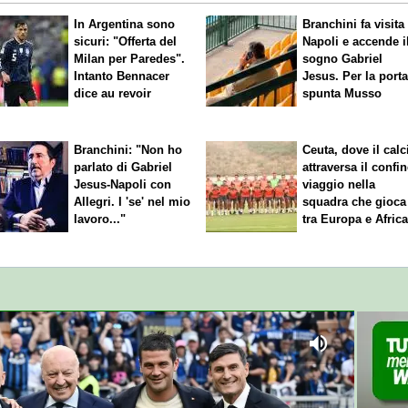
In Argentina sono
Branchini fa visita 
sicuri: "Offerta del
Napoli e accende i
Milan per Paredes".
sogno Gabriel
Intanto Bennacer
Jesus. Per la port
dice
au revoir
spunta Musso
Branchini: "Non ho
Ceuta, dove il calc
parlato di Gabriel
attraversa il confin
Jesus-Napoli con
viaggio nella
Allegri. I 'se' nel mio
squadra che gioca
lavoro..."
tra Europa e Afric