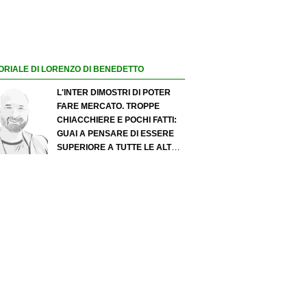
ORIALE DI LORENZO DI BENEDETTO
L'INTER DIMOSTRI DI POTER
FARE MERCATO. TROPPE
CHIACCHIERE E POCHI FATTI:
GUAI A PENSARE DI ESSERE
SUPERIORE A TUTTE LE ALTRE
A PRESCINDERE. JUVE, IL
PORTIERE PUÒ DIVENTARE UN
"PROBLEMA". MILAN-LEAO,
SERVE UNA DECISIONE NETTA