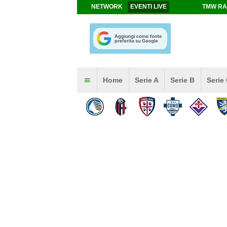
NETWORK
EVENTI LIVE
TMW RA
Home
Serie A
Serie B
Serie