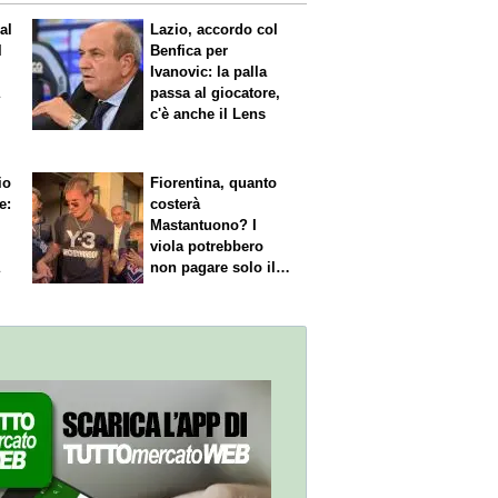
al
Lazio, accordo col
l
Benfica per
Ivanovic: la palla
a
passa al giocatore,
c'è anche il Lens
io
Fiorentina, quanto
e:
costerà
Mastantuono? I
viola potrebbero
a
non pagare solo il
60% dello stipendio