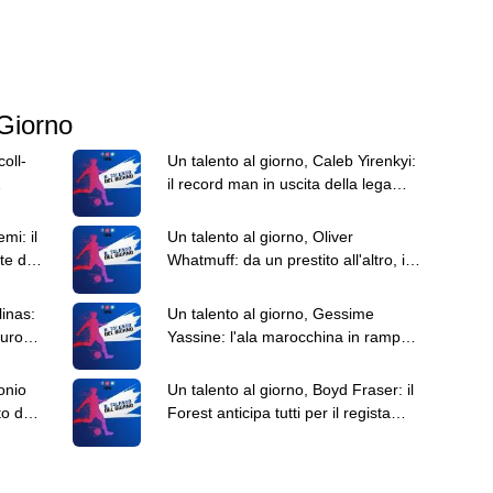
 Giorno
oll-
Un talento al giorno, Caleb Yirenkyi:
il record man in uscita della lega
danese
mi: il
Un talento al giorno, Oliver
te del
Whatmuff: da un prestito all'altro, il
futuro è suo
linas:
Un talento al giorno, Gessime
turo
Yassine: l'ala marocchina in rampa
di lancio
onio
Un talento al giorno, Boyd Fraser: il
o dai
Forest anticipa tutti per il regista
scozzese