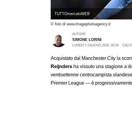
TUTTOmercatoWEB
© foto di www.imagephotoagency.it
AUTORE
SIMONE LORINI
LUNEDÌ 1 GIUGNO 2026, 00:26
CALC
Acquistato dal Manchester City la scors
Reijnders
ha vissuto una stagione a due
ventisettenne centrocampista olandese 
Premier League — è progressivamente fin