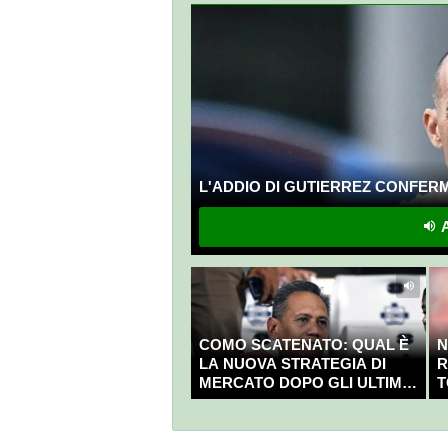
L'ADDIO DI GUTIERREZ CONFERMA
A
COMO SCATENATO: QUAL È
N
LA NUOVA STRATEGIA DI
R
MERCATO DOPO GLI ULTIMI
T
COLPI?
C