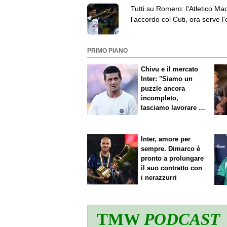
Tutti su Romero: l'Atletico Ma
l'accordo col Cuti, ora serve l'
anche del Tottenham
PRIMO PIANO
Chivu e il mercato
Inter: "Siamo un
puzzle ancora
incompleto,
lasciamo lavorare i
nostri direttori"
Inter, amore per
sempre. Dimarco è
pronto a prolungare
il suo contratto con
i nerazzurri
TMW
PODCAST