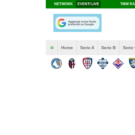
NETWORK
EVENTI LIVE
TMW RA
Home
Serie A
Serie B
Serie