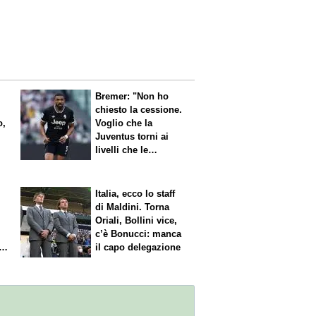
Bremer: "Non ho
chiesto la cessione.
o,
Voglio che la
Juventus torni ai
livelli che le
competono"
Italia, ecco lo staff
di Maldini. Torna
Oriali, Bollini vice,
c’è Bonucci: manca
il capo delegazione