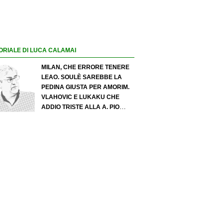
ORIALE DI LUCA CALAMAI
MILAN, CHE ERRORE TENERE
LEAO. SOULÈ SAREBBE LA
PEDINA GIUSTA PER AMORIM.
VLAHOVIC E LUKAKU CHE
ADDIO TRISTE ALLA A. PIO
ESPOSITO PUÒ SPOSTARE IL
VALORE DELL’INTER. COSA
CHIEDO A ZOLA