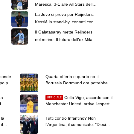
Maresca: 3-1 alle All Stars della
K-League, segna Reijnders
La Juve ci prova per Reijnders:
Kessié in stand-by, contatti con
l'olandese e il Man City
Il Galatasaray mette Reijnders
nel mirino. Il futuro dell'ex Milan
può dipendere da Bouaddi
sponde:
Quarta offerta e quarto no: il
lpo più
Borussia Dortmund ora potrebbe
rinunciare ad El Mala
da
Celta Vigo, accordo con il
UFFICIALE
i
Manchester United: arriva l'esperto
Altay Bayindir
 la
Tutti contro Infantino? Non
il
l'Argentina, il comunicato: "Dieci
anni di gestione stabile e