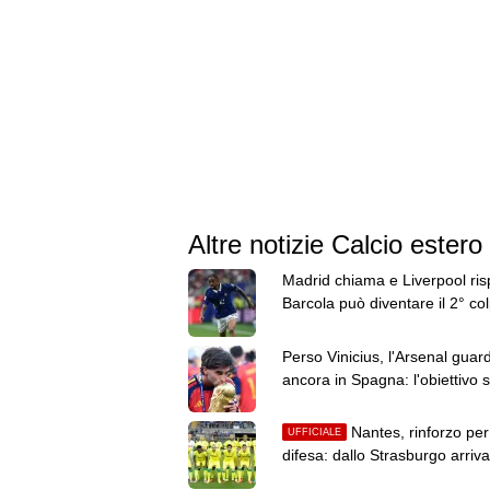
Altre notizie Calcio estero
Madrid chiama e Liverpool ri
Barcola può diventare il 2° co
caro dell'estate
Perso Vinicius, l'Arsenal guar
ancora in Spagna: l'obiettivo s
sposa su Ferran Torres
Nantes, rinforzo per
UFFICIALE
difesa: dallo Strasburgo arriva 
classe 2002 Saïdou Sow