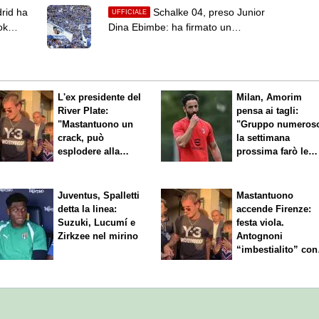
trasparente"
drid ha
Schalke 04, preso Junior
UFFICIALE
ok
Dina Ebimbe: ha firmato un
contratto fino al 2028
L'ex presidente del
Milan, Amorim
River Plate:
pensa ai tagli:
"Mastantuono un
"Gruppo numeros
crack, può
la settimana
esplodere alla
prossima farò le
Fiorentina"
scelte"
Juventus, Spalletti
Mastantuono
detta la linea:
accende Firenze:
Suzuki, Lucumí e
festa viola.
Zirkzee nel mirino
Antognoni
“imbestialito” con
Commisso